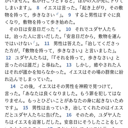
がいません。私が行こうとすると，ほかの人が先に下りて
しまいます」。
8
イエスは言った。「起き上がり，その敷
物を持って，歩きなさい
」。
9
すると男性はすぐに良
d
くなり，敷物を持って歩き始めた。
その日は安息日だった
。
10
それでユダヤ人たち
e
は，治った人に言いだした。「安息日だから，敷物を運ん
ではいけない
」。
11
男性は答えた。「治してくださっ
f
た方が，『敷物を持って，歩きなさい』と言いました」。
12
ユダヤ人たちは，「『それを持って，歩きなさい』と
言ったのは誰だ」と尋ねた。
13
しかし，癒やされた人
はそれが誰かを知らなかった。イエスはその場の群衆に紛
れ込んでしまっていた。
14
この後，イエスはその男性を神殿で見つけて，
言った。「あなたは良くなりました。もう罪を犯してはな
りません。もっとひどいことがあなたの身に起きないため
です」。
15
男性は去っていき，治してくれたのはイエス
だとユダヤ人たちに告げた。
16
そのため，ユダヤ人た
ちはイエスを迫害しだした。安息日にそうしたことをして
g