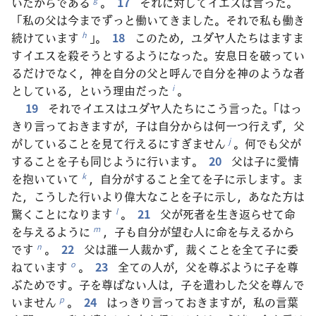
いたからである
。
17
それに対してイエスは言った。
「私の父は今までずっと働いてきました。それで私も働き
続けています
」。
18
このため，ユダヤ人たちはますま
h
すイエスを殺そうとするようになった。安息日を破ってい
るだけでなく，神を自分の父と呼んで自分を神のような者
としている，という理由だった
。
i
19
それでイエスはユダヤ人たちにこう言った。「はっ
きり言っておきますが，子は自分からは何一つ行えず，父
がしていることを見て行えるにすぎません
。何でも父が
j
することを子も同じように行います。
20
父は子に愛情
を抱いていて
，自分がすること全てを子に示します。ま
k
た，こうした行いより偉大なことを子に示し，あなた方は
驚くことになります
。
21
父が死者を生き返らせて命
l
を与えるように
，子も自分が望む人に命を与えるから
m
です
。
22
父は誰一人裁かず，裁くことを全て子に委
n
ねています
。
23
全ての人が，父を尊ぶように子を尊
o
ぶためです。子を尊ばない人は，子を遣わした父を尊んで
いません
。
24
はっきり言っておきますが，私の言葉
p