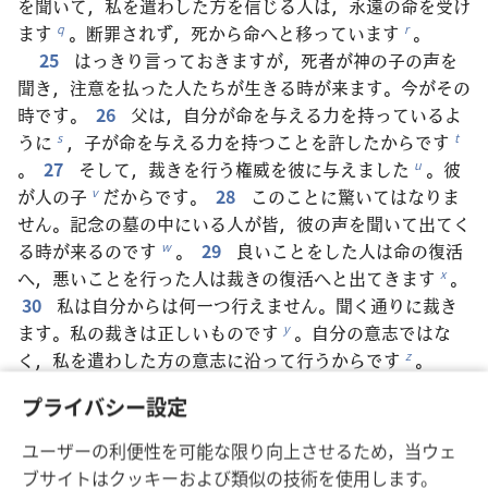
を聞いて，私を遣わした方を信じる人は，永遠の命を受け
ます
。断罪されず，死から命へと移っています
。
q
r
25
はっきり言っておきますが，死者が神の子の声を
聞き，注意を払った人たちが生きる時が来ます。今がその
時です。
26
父は，自分が命を与える力を持っているよ
うに
，子が命を与える力を持つことを許したからです
s
t
。
27
そして，裁きを行う権威を彼に与えました
。彼
u
が人の子
だからです。
28
このことに驚いてはなりま
v
せん。記念の墓の中にいる人が皆，彼の声を聞いて出てく
る時が来るのです
。
29
良いことをした人は命の復活
w
へ，悪いことを行った人は裁きの復活へと出てきます
。
x
30
私は自分からは何一つ行えません。聞く通りに裁き
ます。私の裁きは正しいものです
。自分の意志ではな
y
く，私を遣わした方の意志に沿って行うからです
。
z
31
もし私だけが私について証言するのであれば，私
プライバシー設定
の証言は真実ではありません
。
32
私について証言す
a
る方が別にいて，その方がする証言は真実であることを私
ユーザーの利便性を可能な限り向上させるため，当ウェ
は知っています
。
33
あなた方はヨハネの所に人々を
b
ブサイトはクッキーおよび類似の技術を使用します。