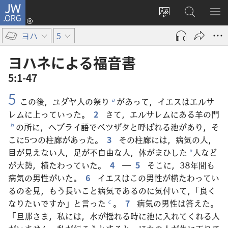
JW.ORG
ロ
サ
JW.ORG
メ
グ
イ
の
ニ
イ
ヨハ
5
ト
検
を
ン
の
索
表
（新
ヨハネ​に​よる​福音​書
言
示
し
5:1-47
語
い
5
を
タ
この後，ユダヤ人の祭り
があって，イエスはエルサ
a
変
ブ
レムに上っていった。
2
さて，エルサレムにある羊の門
え
で
の所に，ヘブライ語でベツザタと呼ばれる池があり，そ
b
る
開
こに5つの柱廊があった。
3
その柱廊には，病気の人，
く）
目が見えない人，足が不自由な人，体がまひした
人など
*
が大勢，横たわっていた。
4
―
5
そこに，38年間も
病気の男性がいた。
6
イエスはこの男性が横たわってい
るのを見，もう長いこと病気であるのに気付いて，「良く
なりたいですか」と言った
。
7
病気の男性は答えた。
c
「旦那さま，私には，水が揺れる時に池に入れてくれる人