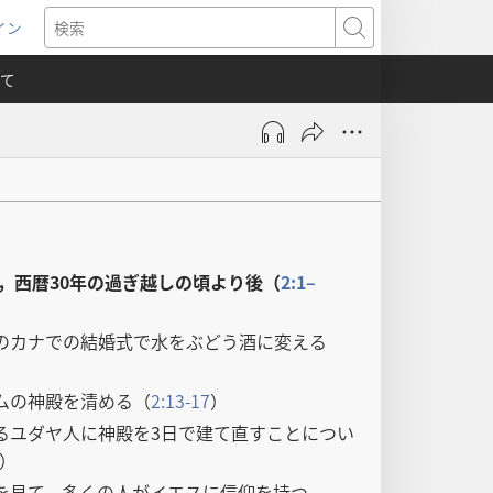
イン
新
検
索
て
）
，西暦30年の過ぎ越しの頃より後（
2:1–
のカナでの結婚式で水をぶどう酒に変える
ムの神殿を清める（
2:13-17
）
るユダヤ人に神殿を3日で建て直すことについ
）
を見て，多くの人がイエスに信仰を持つ