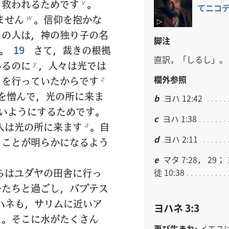
て救われるためです
。
v
て​ニコデ
ません
。信仰を抱かな
w
その人は，神の独り子の名
脚注
。
19
さて，裁きの根拠
直訳，「しるし」。
いるのに
，人々は光では
y
欄外参照
とを行っていたからです
z
を憎んで，光の所に来ま
b
ヨハ 12:42
いようにするためです。
c
ヨハ 1:38
人は光の所に来ます
。自
a
d
ヨハ 2:11
ることが明らかになるよう
e
マタ 7:28， 29； 
ちはユダヤの田舎に行っ
徒 10:38
子たちと過ごし，バプテス
ハネも，サリムに近いア
ヨハネ 3:3
た。そこに水がたくさん
再び生まれ:
イエス