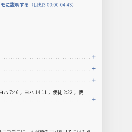
モ​に​説明​する
（良知​3 00:00-04:43）
ヨハ 7:46； ヨハ 14:11； 使徒 2:22； 使
はニコデモに，人が神の王国を見るにはもう一