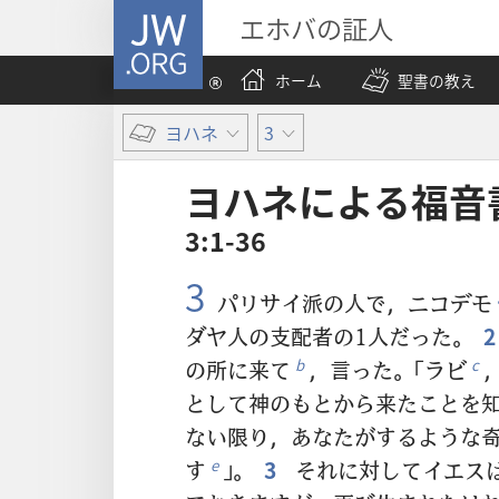
JW.ORG
エホバの証人
ホーム
聖書の教え
ヨハネ
3
ヨハネ​に​よる​福音​
3:1-36
3
パリサイ派の人で，ニコデモ
ダヤ人の支配者の1人だった。
2
の所に来て
，言った。「ラビ
b
c
として神のもとから来たことを
ない限り，あなたがするような
す
」。
3
それに対してイエスは
e