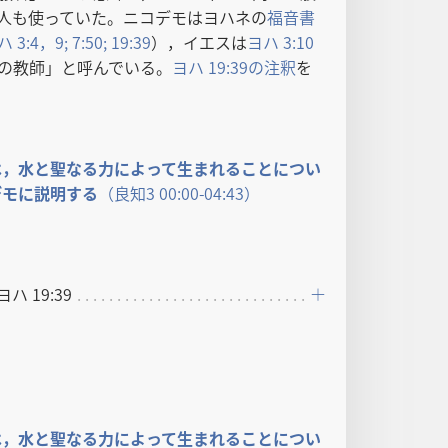
人も使っていた。ニコデモはヨハネの
福音書
ハ 3:4，
9;
7:50;
19:39
），イエスは
ヨハ 3:10
の教師」と呼んでいる。
ヨハ 19:39の注釈
を
水​と​聖​なる​力​に​よっ​て​生ま​れる​こと​に​つい​
モ​に​説明​する
（良知​3 00:00-04:43）
ヨハ 19:39
水​と​聖​なる​力​に​よっ​て​生ま​れる​こと​に​つい​