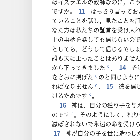
はイスラエルの教師なのに，こ
ですか。
11
はっきり言ってお
ていることを話し，見たことを
なた方は私たちの証言を受け入
上の事柄を話しても信じないの
としても，どうして信じるでし
誰も天に上ったことはありませ
から下ってきました
。
14
そ
p
をさおに掲げた
のと同じように
q
ればなりません
。
15
彼を信じ
r
けるためです
。
s
16
神は，自分の独り子を与
のです
。そのようにして，独り
t
滅ぼされないで永遠の命を受け
17
神が自分の子を世に遣わし