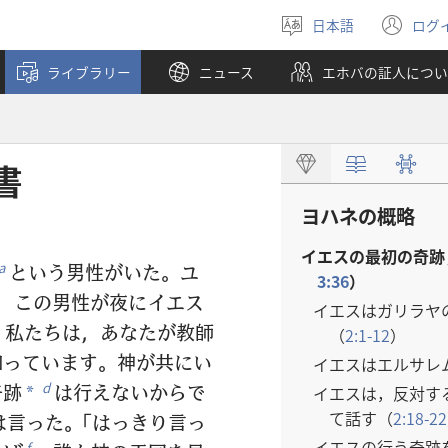
日本語
ログ
言
（
語
し
ライブラリー
ニュース
エホバの証人につい
を
い
選
タ
ぶ
ブ
で
開
書
く
ヨハネの概略
イエスの最初の奇跡
という男性がいた。ユ
a
3:36
）
この男性が夜にイエス
イエスはガリラヤ
，私たちは，あなたが教師
（
2:1-12
）
知っています。神が共にい
イエスはエルサレ
奇跡
は行えないからで
d
イエスは，反対す
*
て話す（
2:18-22
言った。「はっきり言っ
イエスの行う奇跡
f