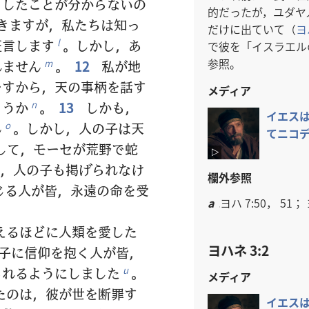
うしたことが分からないの
的だったが，ユダヤ
きますが，私たちは知っ
だけに出ていて（
ヨ
証言します
。しかし，あ
l
で彼を「イスラエル
参照。
れません
。
12
私が地
m
ですから，天の事柄を話す
メディア
ょうか
。
13
しかも，
n
イエス​は，
ん
。しかし，人の子は天
o
て​ニコデ
して，モーセが荒野で蛇
，人の子も掲げられなけ
欄外参照
る人が皆，永遠の命を受
a
ヨハ 7:50， 51； 
えるほどに人類を愛した
ヨハネ 3:2
子に信仰を抱く人が皆，
られるようにしました
。
u
メディア
たのは，彼が世を断罪す
イエス​は，