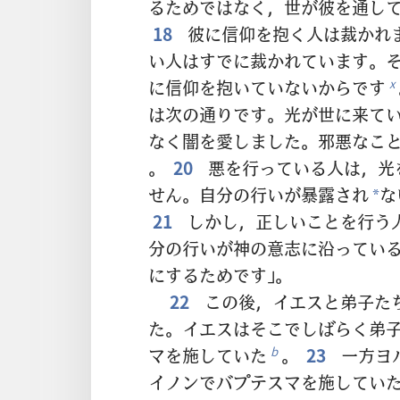
るためではなく，世が彼を通し
18
彼に信仰を抱く人は裁かれ
い人はすでに裁かれています。
に信仰を抱いていないからです
x
は次の通りです。光が世に来て
なく闇を愛しました。邪悪なこ
。
20
悪を行っている人は，光
せん。自分の行いが暴露され
な
*
21
しかし，正しいことを行う
分の行いが神の意志に沿ってい
にするためです」。
22
この後，イエスと弟子た
た。イエスはそこでしばらく弟
マを施していた
。
23
一方ヨ
b
イノンでバプテスマを施してい