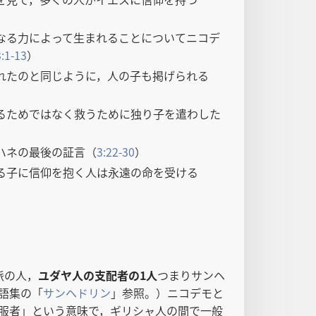
なる力によって生まれることについてニコデ
3:1-13
）
れたのと同じように，人の子も掲げられる
るためではなく救うために独り子を遣わした
ハネの最後の証言（
3:22-30
）
る子に信仰を抱く人は永遠の命を受ける
派の人，
ユダヤ人の支配者の1人
つまりサンヘ
語集の「
サンヘドリン
」参照。）ニコデモと
服者」という意味で，ギリシャ人の間で一般