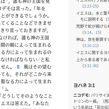
れば
，誰も神の王国を見
（
2:23-25
）
デモは言った。「年を
イエスは，水と聖
ことができるでしょうか。
モに説明する（
れてくることなどできませ
荒野で蛇が掲げら
っきり言っておきますが，
（
3:14，15
）
なければ，誰も神の王国
神は，世を断罪す
間の親によって生まれる
（
3:16-21
）
なる力によって生まれるの
イエスに関するヨ
なければならない
と私
j
上から来る者であ
（
3:31-36
）
ません。
8
風はその望む
いても，それがどこから来
。聖なる力によって生まれ
ヨハネ 3:1
す
」。
k
ニコデモ:
パリサイ
「どうしてそのようなこと
ドリンの一員。（用
エスは答えた。「あなた
いう名前は「民の征