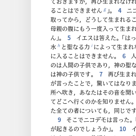
ておきますが，再び生まれなけ
ることはできません
」。
4
ニコ
g
取ってから，どうして生まれる
母親の腹にもう一度入って生ま
ん」。
5
イエスは答えた。「は
水
と聖なる力
によって生まれ
h
i
に入ることはできません。
6
人
のは人間の子供であり，神の聖
は神の子供です。
7
再び生まれ
が言ったことで，驚いてはなり
所へ吹き，あなたはその音を聞
てどこへ行くのかを知りません
た全ての者についても，同じで
9
そこでニコデモは言った。
が起きるのでしょうか」。
10
イ