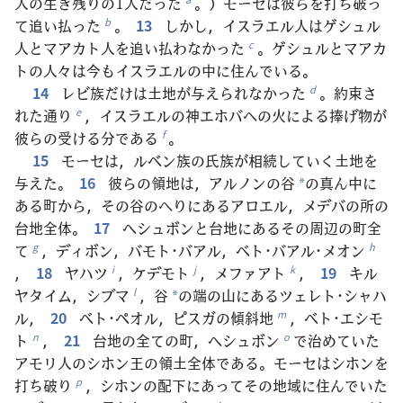
人の生き残りの1人だった
。）モーセは彼らを打ち破っ
て追い払った
。
13
しかし，イスラエル人はゲシュル
b
人とマアカト人を追い払わなかった
。ゲシュルとマアカ
c
トの人々は今もイスラエルの中に住んでいる。
14
レビ族だけは土地が与えられなかった
。約束さ
d
れた通り
，イスラエルの神エホバへの火による捧げ物が
e
彼らの受ける分である
。
f
15
モーセは，ルベン族の氏族が相続していく土地を
与えた。
16
彼らの領地は，アルノンの谷
の真ん中に
*
ある町から，その谷のへりにあるアロエル，メデバの所の
台地全体。
17
ヘシュボンと台地にあるその周辺の町全
て
，ディボン，バモト･バアル，ベト･バアル･メオン
g
h
，
18
ヤハツ
，ケデモト
，メファアト
，
19
キル
i
j
k
ヤタイム，シブマ
，谷
の端の山にあるツェレト･シャハ
l
*
ル，
20
ベト･ペオル，ピスガの傾斜地
，ベト･エシモ
m
ト
，
21
台地の全ての町，ヘシュボン
で治めていた
n
o
アモリ人のシホン王の領土全体である。モーセはシホンを
打ち破り
，シホンの配下にあってその地域に住んでいた
p