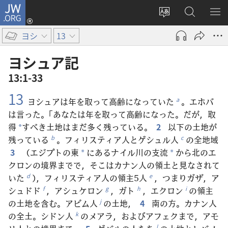
JW.ORG
ロ
サ
JW.ORG
メ
グ
イ
の
ニ
イ
ヨシ
13
ト
検
を
ン
の
索
表
（新
ヨシュア​記
言
示
し
13:1-33
語
い
13
を
タ
ヨシュアは年を取って高齢になっていた
。エホバ
a
変
ブ
は言った。「あなたは年を取って高齢になった。だが，取
え
で
得
すべき土地はまだ多く残っている。
2
以下の土地が
*
る
開
残っている
。フィリスティア人とゲシュル人
の全地域
b
c
く）
3
（エジプトの東
にあるナイル川の支流
から北のエ
*
*
クロンの境界までで，そこはカナン人の領土と見なされて
いた
），フィリスティア人の領主5人
，つまりガザ，ア
d
e
シュドド
，アシュケロン
，ガト
，エクロン
の領主
f
g
h
i
の土地を含む。アビム人
の土地，
4
南の方。カナン人
j
の全土。シドン人
のメアラ，およびアフェクまで，アモ
k
l