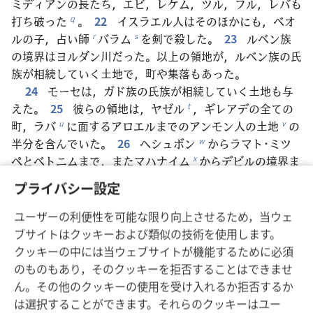
ミディアンの長たち，エビ，レケム，ツル，フル，レバも
打ち破った
。
22
イスラエル人はそのほかにも，ベオ
q
ルの子，占い師
バラム
を剣で殺した。
23
ルベン族
r
s
の境界はヨルダン川だった。以上の領地が，ルベン族の氏
族が相続していく土地で，町や集落もあった。
24
モーセは，ガド族の氏族が相続していく土地も与
えた。
25
彼らの領地は，ヤゼル
，ギレアデの全ての
t
町，ラバ
に面するアロエルまでのアンモン人の土地
の
u
v
半分を含んでいた。
26
ヘシュボン
からラマト･ミツ
w
ペとベトニムまで，またマハナイム
からデビルの境界ま
x
で。
27
谷
には，ベト･ハラム，ベト･ニムラ
，スコ
y
*
プライバシー設定
ト
，ツァフォンがあり，これらはヘシュボン
のシホン
z
a
王の領土の残りで，キネレト湖
の
下端からヨルダン川
b
*
ユーザーの利便性を可能な限り向上させるため，当ウェ
を境界としてその東側である。
28
以上が，ガド族の氏
ブサイトはクッキーおよび類似の技術を使用します。
族が相続していく土地で，町や集落もあった。
クッキーの中には当ウェブサイトが機能するために必須
29
モーセは，マナセ族の半分の氏族が相続していく
のものもあり，そのクッキーを拒否することはできませ
土地も与えた
。
30
彼らの領地は，マハナイム
から
c
d
ん。その他のクッキーの使用を受け入れるか拒否するか
広がり，バシャン全体，すなわちバシャンのオグ王の領土
は選択することができます。それらのクッキーはユー