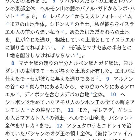
リ人との境界まで。
5
ゲバルの人たち
の土地とレバノ
ンの東部全体，ヘルモン山の麓のバアル･ガドからレボ･ハ
マト
まで。
6
レバノン
からミスレフォト･マイム
m
n
*
までの山地全体。シドン人
の全土。私が彼らをイスラ
o
p
エル人の前から追い払う
。あなたはただそれらの土地
q
を，私が命じた通り，相続していく土地としてイスラエル
に割り当てればよい
。
7
9部族とマナセ族の半分とに
r
土地を配分しなければならない
」。
s
8
マナセ族の残りの半分とルベン族とガド族は，ヨル
ダン川の東側でモーセが与えた土地を所有した。エホバに
仕えたモーセが彼らに与えた通りである
。
9
アルノン
t
の谷
の
真ん中にある町から，その谷のへりにあるアロ
u
*
エル
，ディボンを含むメデバの台地
全体。
10
ヘ
v
*
シュボンで治めていたアモリ人のシホン王の全ての町をア
ンモン人
との境界まで。
11
また，ギレアデ，ゲシュ
w
ル人とマアカト人
の領土，ヘルモン山全域，バシャン
x
y
全体をサレカ
まで。
12
アシュタロテとエドレイで治
z
めていたバシャンのオグ王の領土全体。（彼はレファイム
a