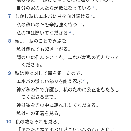
自分の家の人たちが敵になっている
。
k
7
しかし私はエホバに目を向け続ける
。
l
私の救いの神を辛抱強く待つ
。
m
私の神は聞いてくださる
。
n
8
敵よ，私のことで喜ぶな。
私は倒れても起き上がる。
闇の中に住んでいても，エホバが私の光となって
くださる。
9
私は神に対して罪を犯したので，
エホバの激しい怒りを耐え忍ぶ
。
o
神が私の件で弁護し，私のために公正をもたらし
てくださるまで。
神は私を光の中に連れ出してくださる。
私は神の正義を見る。
10
私の敵もそれを見る。
「あなたの神エホバはどこにいるのか」と私に