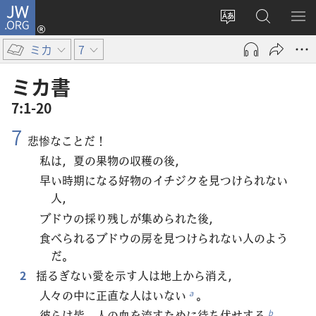
JW.ORG
ロ
サ
JW.ORG
メ
グ
イ
の
ニ
イ
ミカ
7
ト
検
を
ン
の
索
表
（新
ミカ​書
言
示
し
7:1-20
語
い
7
を
タ
悲惨なことだ！
変
ブ
私は，夏の果物の収穫の後，
え
で
早い時期になる好物のイチジクを見つけられない
る
開
人，
く）
ブドウの採り残しが集められた後，
食べられるブドウの房を見つけられない人のよう
だ。
2
揺るぎない愛を示す人は地上から消え，
人々の中に正直な人はいない
。
a
彼らは皆，人の血を流すために待ち伏せする
。
b