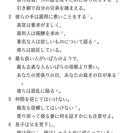
引き網で自分の兄弟を捕まえる。
3
彼らの手は器用に悪いことをする
。
c
高官は要求がましく，
裁判人は報酬を求め
，
d
著名な人は欲しいものについて語る
。
e
彼らは結託している。
4
最も良い人がいばらのようで，
最も正直な人もいばらの垣根より悪い。
あなたの見張りの日，あなたの裁きの日が来る
f
。
彼らは混乱に陥る
。
g
5
仲間を信じてはいけない。
親友も信頼してはいけない
。
h
寄り添って寝る妻に何を話すかにも注意せよ。
6
息子は父を見下し，
娘は母に
，嫁はしゅうとめに逆らっている
。
i
j