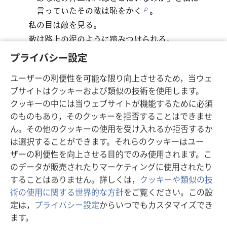
言っていたその敵は恥をかく
。
p
私の目は敵を見る。
敵は路上の泥のように踏みつけられる。
11
それはあなたの石の壁が築かれる日となる。
プライバシー設定
その日，境界は広げられる
。
*
ユーザーの利便性を可能な限り向上させるため，当ウェ
12
その日，あなたのもとに人々がやって来る。
ブサイトはクッキーおよび類似の技術を使用します。
アッシリアやエジプトの町々から。
クッキーの中には当ウェブサイトが機能するために必須
エジプトから川
までの一帯から。
*
のものもあり，そのクッキーを拒否することはできませ
海から海まで，山から山までの所から
。
q
ん。その他のクッキーの使用を受け入れるか拒否するか
13
土地は住民たちのせいで荒れ果てる。
は選択することができます。それらのクッキーはユー
自分たちが行ったことの結果として。
ザーの利便性を向上させる目的でのみ使用されます。こ
のデータが販売されたりマーケティングに使用されたり
14
あなたのつえで世話してください。
することはありません。詳しくは，
クッキーや類似の技
あなたの民，あなたの財産である羊の群れを
。
r
術の使用に関する世界的な方針
をご覧ください。この設
自分たちだけで森の中，果樹園の中に住んでいた
定は，
プライバシー設定
からいつでもカスタマイズでき
群れを。
ます。
昔の日々のようにバシャンとギレアデで草をはま
ス