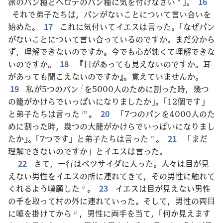
派のパン種とヘロデのパン種に気を付けなさい
」。
16
それで弟子たちは，パンがないことについて言い合いを
始めた。
17
これに気付いてイエスは言った。「なぜパン
がないことについて言い合っているのですか。まだ分から
ず，理解できないのですか。今でも心が鈍くて理解できな
いのですか。
18
『目があっても見えないのですか。耳
があっても聞こえないのですか』。覚えていませんか。
19
私が5つのパン
を5000人のために割った時，幾つ
l
の籠がかけらでいっぱいになりましたか」。「12個です」
と弟子たちは言った
。
20
「7つのパンを4000人のた
m
めに割った時，幾つの大籠がかけらでいっぱいになりまし
たか」。「7つです」と弟子たちは言った
。
21
「まだ
n
理解できないのですか」とイエスは言った。
22
さて，一行はベツサイダに入った。人々は目が見
えない男性をイエスの所に連れてきて，その男性に触れて
くれるよう嘆願した
。
23
イエスは目が見えない男性
o
の手を取って村の外に連れていった。そして，男性の両目
に唾を掛けてから
，男性に両手を当て，「何か見えます
p