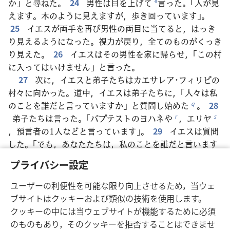
か」と尋ねた。
24
男性は目を上げて
言った。「人が見
*
えます。木のように見えますが，歩き回っています」。
25
イエスが両手を再び男性の両目に当てると，はっき
り見えるようになった。視力が戻り，全てのものがくっき
り見えた。
26
イエスはその男性を家に帰らせ，「この村
に入ってはいけません」と言った。
27
次に，イエスと弟子たちはカエサレア･フィリピの
村々に向かった。道中，イエスは弟子たちに，「人々は私
のことを誰だと言っていますか」と質問し始めた
。
28
q
弟子たちは言った。「バプテストのヨハネや
，エリヤ
r
s
，預言者の1人などと言っています」。
29
イエスは質問
した。「でも，あなたたちは，私のことを誰だと言います
か」。ペテロが答えた。「キリストです
」。
30
するとイ
t
プライバシー設定
エスは，自分のことを誰にも言わないようにと弟子たちに
厳重に命じた
。
31
また，人の子が必ず多くの苦しみ
u
ユーザーの利便性を可能な限り向上させるため，当ウェ
に遭い，長老と祭司長と律法学者たちに退けられて殺され
ブサイトはクッキーおよび類似の技術を使用します。
，3日後に生き返る，ということを教え始めた
。
32
v
w
クッキーの中には当ウェブサイトが機能するために必須
しかも，そのことをはっきりと語っていた。ところが，
のものもあり，そのクッキーを拒否することはできませ