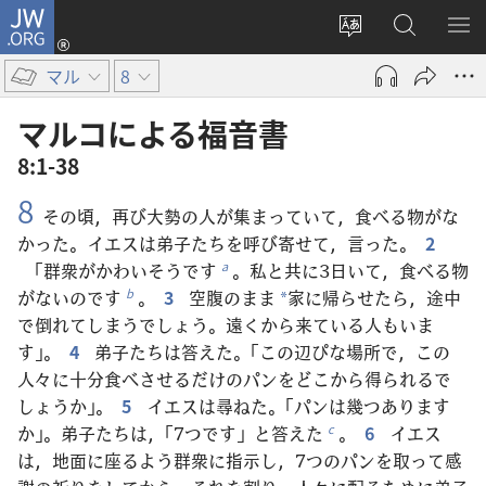
JW.ORG
ロ
サ
JW.ORG
メ
グ
イ
の
ニ
イ
マル
8
ト
検
を
ン
の
索
表
（新
マルコ​に​よる​福音​書
言
示
し
8:1-38
語
い
8
を
タ
その頃，再び大勢の人が集まっていて，食べる物がな
変
ブ
かった。イエスは弟子たちを呼び寄せて，言った。
2
え
で
「群衆がかわいそうです
。私と共に3日いて，食べる物
a
る
開
がないのです
。
3
空腹のまま
家に帰らせたら，途中
b
*
く）
で倒れてしまうでしょう。遠くから来ている人もいま
す」。
4
弟子たちは答えた。「この辺ぴな場所で，この
人々に十分食べさせるだけのパンをどこから得られるで
しょうか」。
5
イエスは尋ねた。「パンは幾つあります
か」。弟子たちは，「7つです」と答えた
。
6
イエス
c
は，地面に座るよう群衆に指示し，7つのパンを取って感