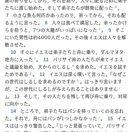
謝の祈りをしてから，それを割り，人々に配るために弟子
たちに渡し始めた。そして弟子たちが群衆に配った
。
d
7
小さな魚も何匹かあったので，祈ってから，それも配
るように言った。
8
人々は食べて満足した。余ったかけ
らを拾うと，7つの大籠がいっぱいになった
。
9
そこ
e
にいた男性は約4000人だった。その後イエスは人々を解
散させた。
10
すぐにイエスは弟子たちと舟に乗り，ダルマヌタ
地方に入った
。
11
パリサイ派の人たちが来てイエス
f
と議論を始め，天からのしるし
を求めた。イエスを試す
*
ためである
。
12
イエスは深く嘆いて言った。「なぜこ
g
の世代はしるしを求めるのですか
。はっきり言います
h
が，この世代にしるしが与えられることはありません
i
」。
13
そして，その人たちを残して再び舟に乗り，対岸
に向かった。
14
ところで，弟子たちはパンを持っていくのを忘れ
た。それで，舟にはパンが1つしかなかった
。
15
イエ
j
スははっきり警告した。「じっと見張っていて，パリサイ
k