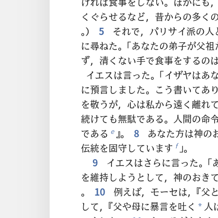
ければ食事をしない。ほかにも
くぐらせるなど，昔からの多く
。）
5
それで，パリサイ派の人
に尋ねた。「あなたの弟子が父祖
ず，清くない手で食事をするの
イエスは言った。「イザヤはあ
に預言しました。こう書いてあり
を敬うが，心は私から遠く離れ
続けても無駄である。人間の命
である
』。
8
あなた方は神の
e
伝統を固守しています
」。
f
9
イエスはさらに言った。「
を維持しようとして，神のおき
。
10
例えば，モーセは，『父
して，『父や母に暴言を吐く
人
*