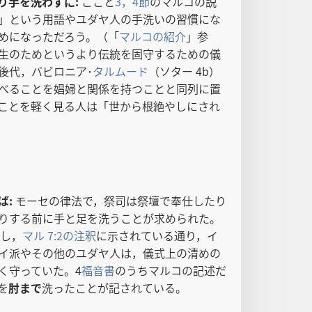
り手を洗わずに:
ここと
3，4節
のマルコの説
」という用語やユダヤ人の手洗いの習慣にな
めになっただろう。（「
マルコの紹介
」参
生のためというより伝統を固守するための儀
後代，バビロニア･
タルムード
（ソター 4b）
べることを娼婦と関係を持つことと同列に置
ことを軽く見る人は「世から根絶やしにされ
ば:
モーセの律法で，祭司は祭壇で奉仕したり
りする前に手と足を洗うことが求められた。
し，
マル 7:2の注釈
に示されている通り，イ
イ派やその他のユダヤ人は，儀式上の清めの
く守っていた。4
福音書
のうちマルコの記述だ
を
肘まで
洗ったことが記されている。