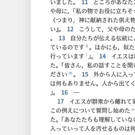
いました。
11
ところがあなた
や母に，「私の物でお役に立ちそ
（つまり，神に献納された供え
い』。
12
こうして，父や母のた
。
13
自分たちが伝える伝統に
ているのです
。ほかにも，似た
k
行っています
」。
14
イエスは
l
た。「皆さん，私の話すことを聞
ださい
。
15
外から人に入っ
m
は何もありません。人から出て
」。
16
―
17
イエスが群衆から離れて
この例えについて質問し始めた
o
た。「あなたたちも理解していな
入っていって人を汚せるものは