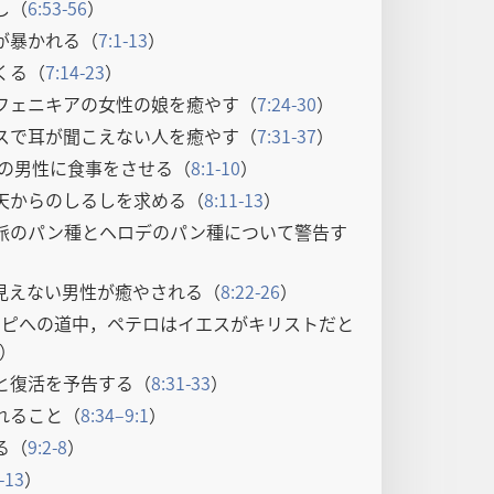
し（
6:53-56
）
が暴かれる（
7:1-13
）
くる（
7:14-23
）
フェニキアの女性の娘を癒やす（
7:24-30
）
スで耳が聞こえない人を癒やす（
7:31-37
）
人の男性に食事をさせる（
8:1-10
）
天からのしるしを求める（
8:11-13
）
派のパン種とヘロデのパン種について警告す
見えない男性が癒やされる（
8:22-26
）
リピへの道中，ペテロはイエスがキリストだと
）
と復活を予告する（
8:31-33
）
れること（
8:34–9:1
）
る（
9:2-8
）
-13
）