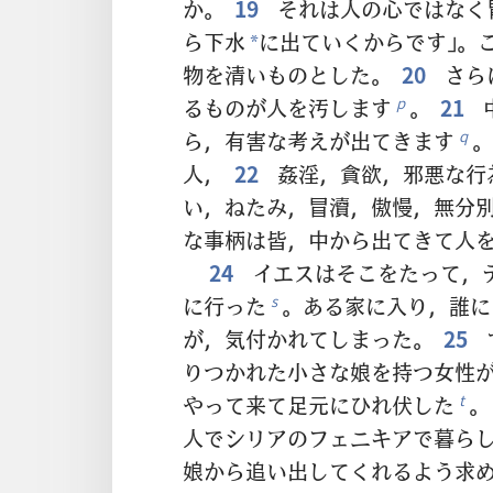
か。
19
それは人の心ではなく
ら下水
に出ていくからです」。
*
物を清いものとした。
20
さら
るものが人を汚します
。
21
p
ら，有害な考えが出てきます
。
q
人，
22
姦淫，貪欲，邪悪な行
い，ねたみ，冒瀆，傲慢，無分
な事柄は皆，中から出てきて人
24
イエスはそこをたって，
に行った
。ある家に入り，誰に
s
が，気付かれてしまった。
25
りつかれた小さな娘を持つ女性
やって来て足元にひれ伏した
。
t
人でシリアのフェニキアで暮ら
娘から追い出してくれるよう求