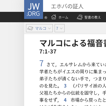
JW.ORG
エホバの証人
ホーム
聖書の教え
マルコ
7
マルコ​に​よる​福音​
7:1-37
7
さて，エルサレムから来てい
学者たちがイエスの周りに集ま
弟子たちが清くない手で，つま
のを見た。
3
（パリサイ派の人
父祖たちからの伝統を固守し，
事をせず，
4
市場から戻ったと