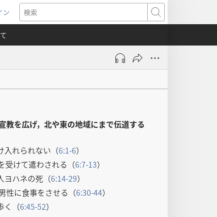
イン
新
検
索
て
）
宣教を広げ，北や東の地域にまで伝道する
け入れられない（
6:1-6
）
示を受けて遣わされる（
6:7-13
）
人ヨハネの死（
6:14-29
）
の男性に食事をさせる（
6:30-44
）
歩く（
6:45-52
）