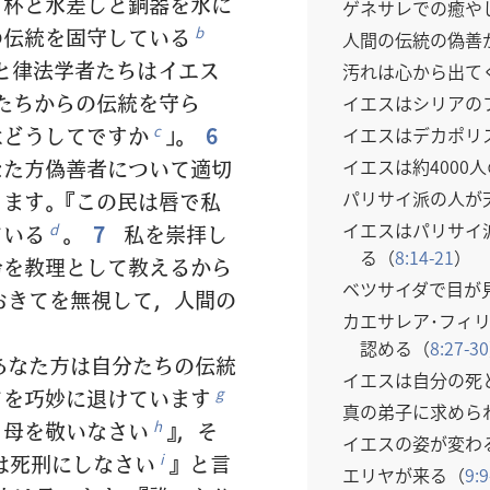
，杯と水差しと銅器を水に
ゲネサレでの癒や
の伝統を固守している
b
人間の伝統の偽善
と律法学者たちはイエス
汚れは心から出て
たちからの伝統を守ら
イエスはシリアの
はどうしてですか
」。
6
c
イエスはデカポリ
イエスは約4000
なた方偽善者について適切
パリサイ派の人が
ます。『この民は唇で私
イエスはパリサイ
ている
。
7
私を崇拝し
d
る（
8:14-21
）
令を教理として教えるから
ベツサイダで目が
おきてを無視して，人間の
カエサレア･フィ
認める（
8:27-30
あなた方は自分たちの伝統
イエスは自分の死
てを巧妙に退けています
g
真の弟子に求めら
と母を敬いなさい
』，そ
h
イエスの姿が変わ
は死刑にしなさい
』と言
i
エリヤが来る（
9:9