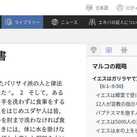
日本語
ログ
言
（
語
し
ライブラリー
ニュース
エホバの証人につい
を
い
選
タ
ぶ
ブ
で
開
書
く
マルコの概略
イエスはガリラヤで
たパリサイ派の人と律法
（
6:1–9:50
）
った
。
2
そして，ある
a
イエスは郷里で受
り手を洗わずに食事をする
12人が宣教の指
をはじめユダヤ人は皆，
バプテスマを施す
手を肘まで洗わなければ食
イエスは5000人
きには，体に水を掛けな
イエスは水の上を