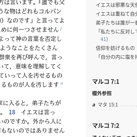
方は言います。『誰でも父
イエスは邪悪な天
うな物はどれもコルバン
イエスは重ねて自
物）なのです」と言ってよ
弟子たちは誰が一
めに何一つさせません
j
「私たちに反対し
よって神の言葉を否定し
41
）
ようなことをたくさん
信仰を妨げるもの
群衆を再び呼んで，言っ
「自分の内に塩を
いて，意味を理解してく
ていって人を汚せるもの
マルコ 7:1
くるものが人を汚します
n
欄外参照
家に入ると，弟子たちが
a
マタ 15:1
。
18
イエスは言っ
いのですか。外から人に
マルコ 7:2
何もないのではありません