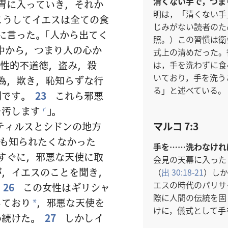
清くない手で，つま
胃に入っていき，それか
明は，「清くない手
こうしてイエスは全ての食
じみがない読者のた
に言った。「人から出てく
照。）この習慣は衛
中から，つまり人の心か
式上の清めだった。
性的不道徳，盗み，殺
は，手を洗わずに食
いており，手を洗う
為，欺き，恥知らずな行
る」と述べている。
別です。
23
これら邪悪
を汚します
」。
r
マルコ 7:3
ティルスとシドンの地方
も知られたくなかった
手を……洗わなけれ
すぐに，邪悪な天使に取
会見の天幕に入った
が，イエスのことを聞き，
（
出 30:18-21
）しか
エスの時代のパリサ
26
この女性はギリシャ
際に人間の伝統を固
しており
，邪悪な天使を
*
けに，儀式として手
め続けた。
27
しかしイ