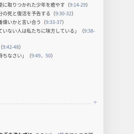
使に取りつかれた少年を癒やす（
9:14-29
）
分の死と復活を予告する（
9:30-32
）
番偉いかと言い合う（
9:33-37
）
ていない人は私たちに味方している」（
9:38-
（
9:42-48
）
持ちなさい」（
9:49，50
）