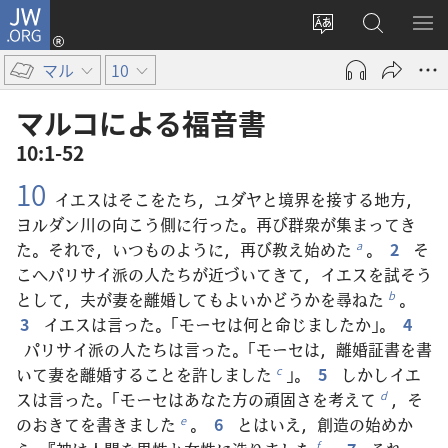
JW.ORG
ロ
サ
JW.ORG
メ
グ
イ
の
ニ
イ
マル
10
ト
検
を
ン
の
索
表
（新
マルコ​に​よる​福音​書
言
示
し
10:1-52
語
い
10
を
タ
イエスはそこをたち，ユダヤと境界を接する地方，
変
ブ
ヨルダン川の向こう側に行った。再び群衆が集まってき
え
で
た。それで，いつものように，再び教え始めた
。
2
そ
a
る
開
こへパリサイ派の人たちが近づいてきて，イエスを試そう
く）
として，夫が妻を離婚してもよいかどうかを尋ねた
。
b
3
イエスは言った。「モーセは何と命じましたか」。
4
パリサイ派の人たちは言った。「モーセは，離婚証書を書
いて妻を離婚することを許しました
」。
5
しかしイエ
c
スは言った。「モーセはあなた方の頑固さを考えて
，そ
d
のおきてを書きました
。
6
とはいえ，創造の始めか
e
f