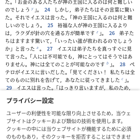
た。「お金のある人たちが神の王国に入るのは何と難しい
のでしょう
」。
24
しかし，弟子たちはその言葉に驚い
y
た。それでイエスは言った。「神の王国に入るのは何と難
しいのでしょう。
25
裕福な人が神の王国に入るより
は，ラクダが針の穴を通る方が簡単です
」。
26
弟子た
z
ちはますます驚いて，「いったい誰が救われるのでしょう
か」と言った
。
27
イエスは弟子たちを真っすぐに見
a
て言った。「人には不可能でも，神にとってはそうではあ
りません。神には全てのことが可能なのです
」。
28
ペ
b
テロがイエスに言いだした。「見てください！ 私たちは全
てのものに別れを告げて，あなたに従ってきました
」。
c
29
イエスは言った。「はっきり言いますが，私のため，
また良い知らせのために，家，兄弟，姉妹，母親，父親，
プライバシー設定
子供，あるいは畑に別れを告げた人は皆
，
30
今この
d
時期に
百倍を，家，兄弟，姉妹，母親，子供，畑を迫害
*
ユーザーの利便性を可能な限り向上させるため，当ウェ
と共に得て
，新しい体制で永遠の命を得ます。
31
し
e
ブサイトはクッキーおよび類似の技術を使用します。
かし，多くの最初の人たちが最後に，最後の人たちが最初
クッキーの中には当ウェブサイトが機能するために必須
になります
」。
f
のものもあり，そのクッキーを拒否することはできませ