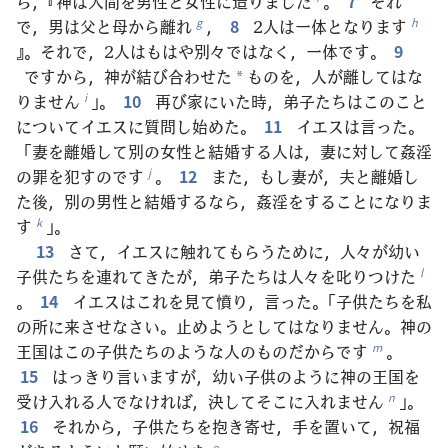
ら，『神は人間を男性と女性に造りました
。
7
それ
で，男は父と母から離れ
，
8
2人は一体となります
g
h
』。それで，2人はもはや別々ではなく，一体です。
9
ですから，神が結び合わせた
ものを，人が離してはな
*
りません
」。
10
再び家にいた時，弟子たちはこのこと
i
についてイエスに質問し始めた。
11
イエスは言った。
「妻を離婚して別の女性と結婚する人は，妻に対して姦淫
の罪を犯すのです
。
12
また，もし妻が，夫と離婚し
j
た後，別の男性と結婚するなら，姦淫をすることになりま
す
」。
k
13
さて，イエスに触れてもらうために，人々が幼い
子供たちを連れてきたが，弟子たちは人々を叱りつけた
l
。
14
イエスはこれを見て憤り，言った。「子供たちを私
の所に来させなさい。止めようとしてはなりません。神の
王国はこの子供たちのような人のものだからです
。
m
15
はっきり言いますが，幼い子供のように神の王国を
受け入れる人でなければ，決してそこに入れません
」。
n
16
それから，子供たちを抱き寄せ，手を置いて，祝福
o