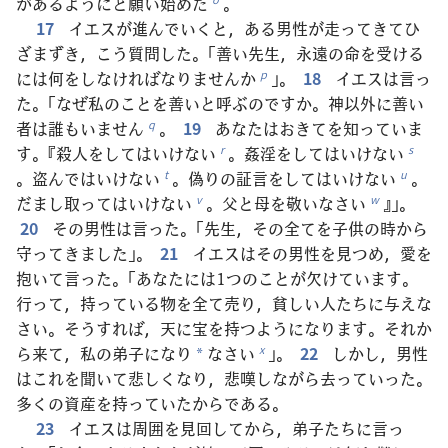
があるようにと願い始めた
。
17
イエスが進んでいくと，ある男性が走ってきてひ
ざまずき，こう質問した。「善い先生，永遠の命を受ける
には何をしなければなりませんか
」。
18
イエスは言っ
p
た。「なぜ私のことを善いと呼ぶのですか。神以外に善い
者は誰もいません
。
19
あなたはおきてを知っていま
q
す。『殺人をしてはいけない
。姦淫をしてはいけない
r
s
。盗んではいけない
。偽りの証言をしてはいけない
。
t
u
だまし取ってはいけない
。父と母を敬いなさい
』」。
v
w
20
その男性は言った。「先生，その全てを子供の時から
守ってきました」。
21
イエスはその男性を見つめ，愛を
抱いて言った。「あなたには1つのことが欠けています。
行って，持っている物を全て売り，貧しい人たちに与えな
さい。そうすれば，天に宝を持つようになります。それか
ら来て，私の弟子になり
なさい
」。
22
しかし，男性
x
*
はこれを聞いて悲しくなり，悲嘆しながら去っていった。
多くの資産を持っていたからである。
23
イエスは周囲を見回してから，弟子たちに言っ