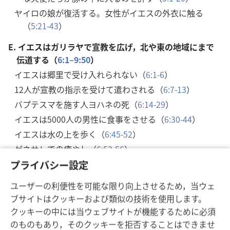
ヤイロの娘が復活する。女性がイエスの外衣に触る
（
5:21-43
）
E.
イエスはガリラヤで宣教を広げ，北や東の地域にまで
伝道する（
6:1–9:50
）
イエスは郷里で受け入れられない（
6:1-6
）
12人が宣教の指示を受けて遣わされる（
6:7-13
）
バプテスマを施す人ヨハネの死（
6:14-29
）
イエスは5000人の男性に食事をさせる（
6:30-44
）
イエスは水の上を歩く（
6:45-52
）
ゲネサレでの癒やし（
6:53-56
）
人間の伝統の偽善が暴かれる（
7:1-13
）
プライバシー設定
汚れは心から出てくる（
7:14-23
）
ユーザーの利便性を可能な限り向上させるため，当ウェ
イエスはシリアのフェニキアの女性の娘を癒やす（
7:24-
ブサイトはクッキーおよび類似の技術を使用します。
30
）
クッキーの中には当ウェブサイトが機能するために必須
イエスはデカポリスで耳が聞こえない人を癒やす（
7:31-
のものもあり，そのクッキーを拒否することはできませ