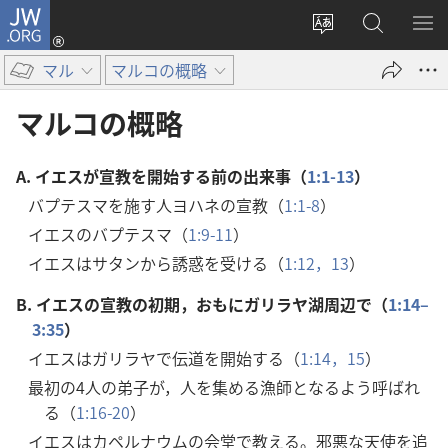
JW.ORG
ロ
サ
JW.ORG
メ
グ
イ
の
ニ
イ
マル
マルコの概略
ト
検
を
ン
の
索
表
（新
マルコの概略
言
示
し
語
い
A.
イエスが宣教を開始する前の出来事（
1:1-13
）
を
タ
バプテスマを施す人ヨハネの宣教（
1:1-8
）
変
ブ
イエスのバプテスマ（
1:9-11
）
え
で
る
開
イエスはサタンから誘惑を受ける（
1:12，13
）
く）
B.
イエスの宣教の初期，おもにガリラヤ湖周辺で（
1:14–
3:35
）
イエスはガリラヤで伝道を開始する（
1:14，15
）
最初の4人の弟子が，人を集める漁師となるよう呼ばれ
る（
1:16-20
）
イエスはカペルナウムの会堂で教える。邪悪な天使を追