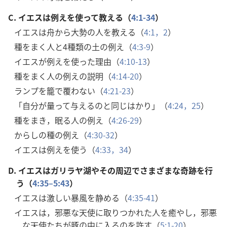
C.
イエスは例えを使って教える（
4:1-34
）
イエスは舟から大勢の人を教える（
4:1，2
）
種をまく人と4種類の土の例え（
4:3-9
）
イエスが例えを使った理由（
4:10-13
）
種をまく人の例えの説明（
4:14-20
）
ランプを籠で覆わない（
4:21-23
）
「自分が量って与えるのと同じはかり」（
4:24，25
）
種をまき，眠る人の例え（
4:26-29
）
からしの種の例え（
4:30-32
）
イエスは例えを使う（
4:33，34
）
D.
イエスはガリラヤ湖やその周辺でさまざまな奇跡を行
う（
4:35–5:43
）
イエスは激しい暴風を静める（
4:35-41
）
イエスは，邪悪な天使に取りつかれた人を癒やし，邪悪
な天使たちが豚の中に入るのを許す（
5:1-20
）