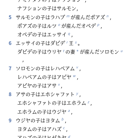
ナフションの子はサルモン，
5
サルモンの子はラハブ
が産んだボアズ
，
m
n
ボアズの子はルツ
が産んだオベデ
，
o
p
オベデの子はエッサイ
，
q
6
エッサイの子はダビデ
王
。
r
s
ダビデの子はウリヤ
の妻
が産んだソロモン
t
u
*
，
7
ソロモンの子はレハベアム
，
v
レハベアムの子はアビヤ
，
w
アビヤの子はアサ
，
x
8
アサの子はエホシャファト
，
y
エホシャファトの子はエホラム
，
z
エホラムの子はウジヤ
，
a
9
ウジヤの子はヨタム
，
b
ヨタムの子はアハズ
，
c
アハズの子はヒゼキヤ
，
d