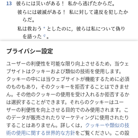
13
彼らには災いがある！ 私から逃げたからだ。
彼らには破滅がある！ 私に対して違反を犯したか
らだ。
私は救おう
としたのに，彼らは私について偽り
*
を語った
。
q
14
彼らは寝床で泣き叫びながらも，
プライバシー設定
心から私を呼んで助けを求めることはなかった
r
。
ユーザーの利便性を可能な限り向上させるため，当ウェ
穀物と新しいぶどう酒のために身を傷つけ，私に
ブサイトはクッキーおよび類似の技術を使用します。
背く。
クッキーの中には当ウェブサイトが機能するために必須
15
私が訓練して，彼らの腕を強くしたにもかかわら
のものもあり，そのクッキーを拒否することはできませ
ず，
ん。その他のクッキーの使用を受け入れるか拒否するか
は選択することができます。それらのクッキーはユー
彼らは私に逆らい，悪事をたくらむ。
ザーの利便性を向上させる目的でのみ使用されます。こ
16
彼らは進路を変えたが，高いもの
に向かってはいな
*
のデータが販売されたりマーケティングに使用されたり
い。
することはありません。詳しくは，
クッキーや類似の技
彼らはたるんだ弓のように信頼できなかった
。
s
術の使用に関する世界的な方針
をご覧ください。この設
彼らの高官たちは，反抗的な言葉を放つため，剣