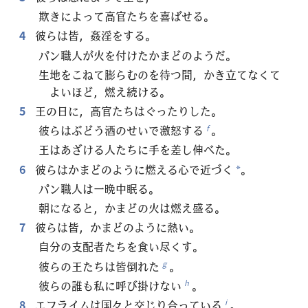
欺きによって高官たちを喜ばせる。
4
彼らは皆，姦淫をする。
パン職人が火を付けたかまどのようだ。
生地をこねて膨らむのを待つ間，かき立てなくて
よいほど，燃え続ける。
5
王の日に，高官たちはぐったりした。
彼らはぶどう酒のせいで激怒する
。
f
王はあざける人たちに手を差し伸べた。
6
彼らはかまどのように燃える心で近づく
。
*
パン職人は一晩中眠る。
朝になると，かまどの火は燃え盛る。
7
彼らは皆，かまどのように熱い。
自分の支配者たちを食い尽くす。
彼らの王たちは皆倒れた
。
g
彼らの誰も私に呼び掛けない
。
h
8
エフライムは国々と交じり合っている
。
i