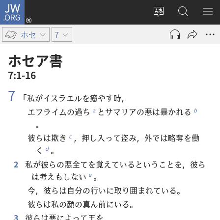
JW.ORG
ロ
サ
JW.ORG
メ
グ
イ
の
ニ
イ
ホセ
7
ト
検
を
ン
の
索
表
（新
ホセア​書
言
示
し
7:1-16
語
い
7
を
タ
「私がイスラエルを癒やす時，
変
ブ
エフライムの過ち
とサマリアの悪は暴かれる
a
b
え
で
。
る
開
彼らは欺き
，押し入って盗み，外では略奪を働
c
く）
く
。
d
2
私が彼らの悪全てを覚えているということを，彼ら
は考えもしない
。
e
今，彼らは自分の行いに取り囲まれている。
彼らは私の顔の真ん前にいる。
3
彼らは悪によって王を，