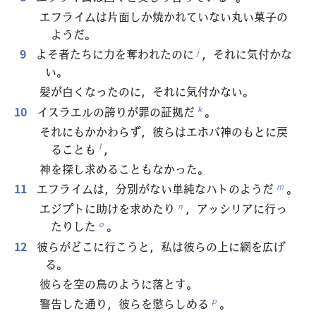
エフライムは片面しか焼かれていない丸い菓子の
ようだ。
9
よそ者たちに力を奪われたのに
，それに気付かな
j
い。
髪が白くなったのに，それに気付かない。
10
イスラエルの誇りが罪の証拠だ
。
k
それにもかかわらず，彼らはエホバ神のもとに戻
ることも
，
l
神を探し求めることもなかった。
11
エフライムは，分別がない単純なハトのようだ
。
m
エジプトに助けを求めたり
，アッシリアに行っ
n
たりした
。
o
12
彼らがどこに行こうと，私は彼らの上に網を広げ
る。
彼らを空の鳥のように落とす。
警告した通り，彼らを懲らしめる
。
p