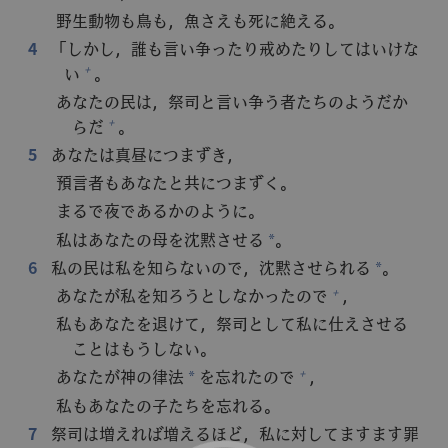
野生動物も鳥も，魚さえも死に絶える。
4
「しかし，誰も言い争ったり戒めたりしてはいけな
い
。
+
あなたの民は，祭司と言い争う者たちのようだか
らだ
。
+
5
あなたは真昼につまずき，
預言者もあなたと共につまずく。
まるで夜であるかのように。
私はあなたの母を沈黙させる
。
*
6
私の民は私を知らないので，沈黙させられる
。
*
あなたが私を知ろうとしなかったので
，
+
私もあなたを退けて，祭司として私に仕えさせる
ことはもうしない。
あなたが神の律法
を忘れたので
，
+
*
私もあなたの子たちを忘れる。
7
祭司は増えれば増えるほど，私に対してますます罪