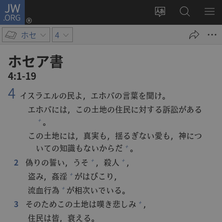
JW.ORG
ロ
サ
JW.ORG
メ
グ
イ
の
ニ
イ
ホセ
4
ト
検
を
ン
の
索
表
（新
ホセア​書
言
示
し
4:1-19
語
い
4
を
タ
イスラエルの民よ，エホバの言葉を聞け。
変
ブ
エホバには，この土地の住民に対する訴訟がある
え
で
。
+
る
開
この土地には，真実も，揺るぎない愛も，神につ
く）
いての知識もないからだ
。
+
2
偽りの誓い，うそ
，殺人
，
+
+
盗み，姦淫
がはびこり，
+
流血行為
が相次いでいる。
+
3
そのためこの土地は嘆き悲しみ
，
+
住民は皆，衰える。