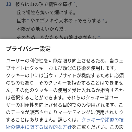
13
彼らは山の頂で犠牲を捧げ
，
+
丘で犠牲を焼いて煙にする。
巨木
やエゴノキや大木の下でそうする
。
+
*
木陰が心地よいからだ。
そのため，あなたたちの娘は売春をし
，
*
嫁は姦淫をする。
プライバシー設定
14
私は売春についてあなたたちの娘に，
ユーザーの利便性を可能な限り向上させるため，当ウェ
姦淫についてあなたたちの嫁に責任を問うことは
ブサイトはクッキーおよび類似の技術を使用します。
しない。
クッキーの中には当ウェブサイトが機能するために必須
男たちが娼婦と一緒に出掛け，
のものもあり，そのクッキーを拒否することはできませ
神殿娼婦と一緒に犠牲を捧げているからである。
ん。その他のクッキーの使用を受け入れるか拒否するか
分かっていないそれらの民
は破滅する。
+
は選択することができます。それらのクッキーはユー
15
イスラエルよ，あなたは売春をしている
。
+
ザーの利便性を向上させる目的でのみ使用されます。こ
だが，ユダは罪を犯すな
。
+
のデータが販売されたりマーケティングに使用されたり
あなたたちはギルガル
やベト･アベン
に行って
+
+
することはありません。詳しくは，
クッキーや類似の技
はいけない。
術の使用に関する世界的な方針
をご覧ください。この設