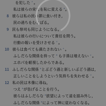
を犯した
。
+
私は彼らの栄光を恥に変える
。
*
8
彼らは私の民の罪に食い付き，
民の過ちをむさぼる。
9
民も祭司も同じようになる。
私は彼らの行いについて責任を問う。
行動の報いを受けさせる
。
+
10
彼らは食べても満たされない
。
+
ふしだらな関係を持って
も子孫は増えない
。
+
*
エホバを軽視したからである。
11
ふしだらな関係
とぶどう酒と新しいぶどう酒は，
*
正しいことをしようという気持ちを失わせる
。
+
12
私の民は木像に尋ね，
つえ
が告げることを行う。
*
彼らはふしだらな
欲望によって道を踏み外し，
*
ふしだらな関係
によって神に従わなくなる。
*