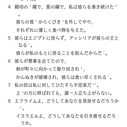
4
親切の
縄で，愛の綱で，私は彼らを導き続けた
h
*
。
彼らの首
からくびき
を外してやり，
*
*
それぞれに優しく食べ物を与えた。
5
彼らはエジプトに戻らず，アッシリアが彼らの王と
なる
。
i
彼らが私のもとに戻ることを拒んだからだ
。
j
6
彼らが悪事を企てたので，
剣が町々に向かって振り回され
，
k
かんぬきが破壊され，彼らは食い尽くされる
。
l
7
私の民は私に対してひたすら不忠実だ
。
m
上
の方に呼ばれても，誰一人立ち上がらない。
*
8
エフライムよ，どうしてあなたを見放せるだろうか
。
n
イスラエルよ，どうしてあなたを引き渡せるだろ
うか。