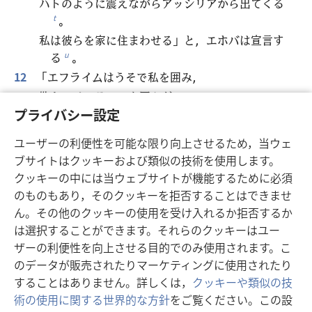
ハトのように震えながらアッシリアから出てくる
。
t
私は彼らを家に住まわせる」と，エホバは宣言す
る
。
u
12
「エフライムはうそで私を囲み，
欺きでイスラエルを囲んだ
。
v
プライバシー設定
だがユダはまだ神と共に歩き回り，
最も聖なる者に忠実である
」。
w
ユーザーの利便性を可能な限り向上させるため，当ウェ
ブサイトはクッキーおよび類似の技術を使用します。
クッキーの中には当ウェブサイトが機能するために必須
戻る
次へ
のものもあり，そのクッキーを拒否することはできませ
ん。その他のクッキーの使用を受け入れるか拒否するか
は選択することができます。それらのクッキーはユー
ザーの利便性を向上させる目的でのみ使用されます。こ
この出版物のコピーライト
のデータが販売されたりマーケティングに使用されたり
することはありません。詳しくは，
クッキーや類似の技
Copyright
©
2026
Watch Tower Bible and Tract Society of
術の使用に関する世界的な方針
をご覧ください。この設
Pennsylvania.