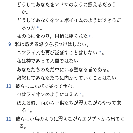
どうしてあなたをアドマのように扱えるだろう
か。
どうしてあなたをツェボイイムのようにできるだ
ろうか
。
o
私の心は変わり，同情に駆られた
。
p
9
私は燃える怒りをぶつけはしない。
エフライムを再び滅ぼすことはしない
。
q
私は神であって人間ではない。
あなたたちのただ中にいる聖なる者である。
激怒してあなたたちに向かっていくことはない。
10
彼らはエホバに従って歩む。
神はライオンのようにほえる
。
r
ほえる時，西から子供たちが震えながらやって来
る
。
s
11
彼らは小鳥のように震えながらエジプトから出てく
る。