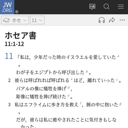
JW.ORG
ロ
サ
JW.ORG
メ
グ
イ
の
ニ
イ
ホセ
11
ト
検
を
ン
の
索
表
（新
ホセア​書
言
示
し
11:1-12
語
い
11
を
タ
「私は，少年だった時のイスラエルを愛していた
a
変
ブ
。
え
で
わが子をエジプトから呼び出した
。
b
る
開
2
彼らは呼ばれれば呼ばれる
ほど，離れていった
。
c
*
く）
バアルの像に犠牲を捧げ
，
d
彫像に犠牲を捧げ続けた
。
e
3
私はエフライムに歩き方を教え
，腕の中に抱いた
f
g
。
だが，彼らは私に癒やされたことに気付きもしな
かった。