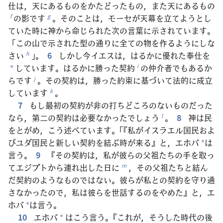
仕は，天にあるものをかたどったもの，また天にあるもの
の影です
。そのことは，モーセが天幕を立てようとし
f
g
ていた時に神から命じられた次の言葉に示されています。
「この山で示された型の通りに全ての物を作るようにしな
さい
」。
6
しかし今イエスは，はるかに優れた奉仕を
h
しています。はるかに勝った契約
の仲介者でもあるか
i
*
らです
。その契約は，勝った約束に基づいて法的に成立
j
しています
。
k
7
もし最初の契約が非の打ちどころのないものだった
なら，第二の契約は必要なかったでしょう
。
8
神は民
l
をとがめ，こう述べています。「『私がイスラエル国民およ
びユダ国民と新しい契約を結ぶ時が来る』と，エホバ
は
*
言う。
9
『その契約は，私が彼らの父祖たちの手を取っ
てエジプトから連れ出した日に
，その父祖たちと結ん
m
だ契約のようなものではない。彼らが私との契約を守り通
さなかったので，私は彼らを世話するのをやめた』と，エ
ホバ
は言う。
*
10
エホバ
はこう言う。『これが，そうした時代の後
*