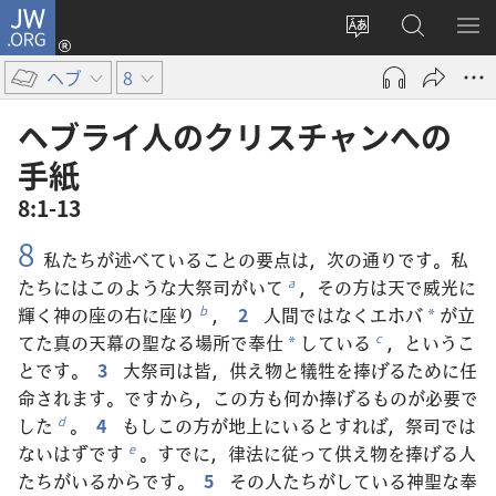
JW.ORG
ロ
サ
JW.ORG
メ
グ
イ
の
ニ
イ
ヘブ
8
ト
検
を
ン
の
索
表
（新
ヘブライ​人​の​クリスチャン​へ​の​
言
示
し
手紙
語
い
8:1-13
を
タ
変
ブ
8
私たちが述べていることの要点は，次の通りです。私
え
で
たちにはこのような大祭司がいて
，その方は天で威光に
a
る
開
輝く神の座の右に座り
，
2
人間ではなくエホバ
が立
b
く）
*
てた真の天幕の聖なる場所で奉仕
している
，というこ
c
*
とです。
3
大祭司は皆，供え物と犠牲を捧げるために任
命されます。ですから，この方も何か捧げるものが必要で
した
。
4
もしこの方が地上にいるとすれば，祭司では
d
ないはずです
。すでに，律法に従って供え物を捧げる人
e
たちがいるからです。
5
その人たちがしている神聖な奉