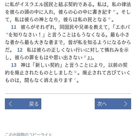
に私がイスラエル国民と結ぶ契約である。私は，私の律法
を彼らの頭の中に入れ，彼らの心の中に書き記す
。そし
n
て，私は彼らの神となり，彼らは私の民となる
。
o
11
彼らがそれぞれ，同国民や兄弟を教えて，「エホバ
を知りなさい！」と言うことはもうなくなる。最も小さ
*
な者から最も大きな者まで，皆が私を知るようになるから
だ。
12
私は彼らの正しくない行いに対して憐れみを示
し，彼らの罪をもはや思い出さない
』」。
p
13
神は「新しい契約」と言うことにより，以前の契
約を廃止されたものとしました
。廃止されて古びていく
q
ものは，間もなく消え去ります
。
r
戻る
次へ
この出版物のコピーライト