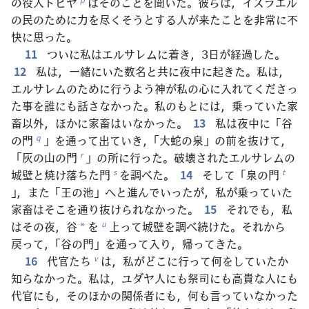
の役人トビヤ
はそのことを聞いた。彼らは，イスラエル
の民のために力を尽くそうとする人が来たことを非常に不
快に思った。
11
ついに私はエルサレムに着き，3日が経過した。
12
私は，一緒にいた数名と共に夜中に起きた。私は，
エルサレムのために行うよう神が私の心に入れてくださっ
た事を誰にも話さなかった。私のもとには，乗っていた家
畜以外，ほかに家畜はいなかった。
13
私は夜中に「谷
の門
」を通って出ていき，「大蛇の泉」の前を抜けて，
q
「灰の山の門
」の所に行った。破壊されたエルサレムの
r
城壁と焼け落ちた門
を調べた。
14
そして「泉の門
s
t
」，また「王の池」へと進んでいったが，私が乗っていた
家畜はそこを通り抜けられなかった。
15
それでも，私
はその夜，谷
を
上って城壁を調べ続けた。それから
u
*
戻って，「谷の門」を通って入り，帰ってきた。
16
代官たち
は，私がどこに行って何をしていたか
v
知らなかった。私は，ユダヤ人にも祭司にも高貴な人にも
代官にも，そのほかの関係者にも，何も言っていなかった