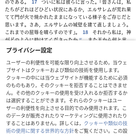
のである。
17
ついに私は彼らに言った。「皆さんは，私
たちがどれほどひどい状況にあるか，エルサレムが荒れ果
てて門が火で焼かれたままになっている様子をご存じだと
思います。さあ，エルサレムの城壁を建て直しましょう。
これまでの屈辱を晴らすのです」。
18
それから私は，神
がどのように助けてくださったか
，また王から何と言
w
われたか
を話した。すると彼らは，「ぜひ建てましょ
x
プライバシー設定
う」と言った。そうして彼らは再建に向けて士気を高め
合った
。
ユーザーの利便性を可能な限り向上させるため，当ウェ
y
*
19
ベト･ホロンの人
サンバラテ，アンモン人
の役
ブサイトはクッキーおよび類似の技術を使用します。
z
*
人トビヤ
，アラビア人ゲシェム
はこのことを聞くと，
クッキーの中には当ウェブサイトが機能するために必須
a
b
私たちをあざけり
，見下して，「おまえたちは何をやっ
のものもあり，そのクッキーを拒否することはできませ
c
ているんだ。王に逆らおうとしているのか」と言いだした
ん。その他のクッキーの使用を受け入れるか拒否するか
。
20
私はこう答えた。「天の神が成功させてください
は選択することができます。それらのクッキーはユー
d
ます
。その神に仕える私たちは建設に取り掛かります。
ザーの利便性を向上させる目的でのみ使用されます。こ
e
あなた方には，エルサレムに何の関係も，権利も，功績
のデータが販売されたりマーケティングに使用されたり
*
もありません
」。
することはありません。詳しくは，
クッキーや類似の技
f
術の使用に関する世界的な方針
をご覧ください。この設