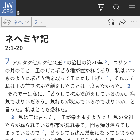
JW.ORG
ロ
サ
JW.ORG
メ
グ
イ
の
ニ
イ
ネヘ
2
ト
検
を
ン
の
索
表
（新
ネヘミヤ​記
言
示
し
2:1-20
語
い
2
を
タ
アルタクセルクセス王
の治世の第20年
，ニサン
a
b
*
変
ブ
の月のこと，王の前にぶどう酒が置かれてあり，私はいつ
え
で
ものようにぶどう酒を取って王に差し上げた
。それまで
c
る
開
私は王の前で沈んだ顔をしたことは一度もなかった。
2
く）
それで王は私に，「どうして沈んだ顔をしているのか。病
気ではないだろう。気持ちが沈んでいるのではないか」と
言った。私はとても恐れた。
3
私は王に言った。「王が栄えますように！ 私の父祖
たちが葬られている都市が荒れ果て，門も焼け落ちてし
まっているので
，どうしても沈んだ顔になってしまうの
d