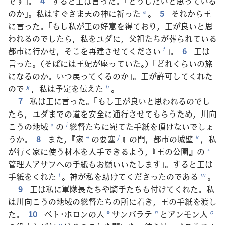
です」。
4
すると王は言った。「どうしたいと思っている
のか」。私はすぐさま天の神に祈った
。
5
それから王
e
に言った。「もし私が王の好意を得ており，王が良いと思
われるのでしたら，私をユダに，父祖たちが葬られている
都市に行かせ，そこを再建させてください
」。
6
王は
f
言った。（そばには王妃が座っていた。）「どれくらいの旅
になるのか。いつ戻ってくるのか」。王が許可してくれた
ので
，私は予定を伝えた
。
g
h
7
私は王に言った。「もし王が良いと思われるのでし
たら，ユダまでの道を安全に通行させてもらうため，川向
こうの地域
の
総督たちに宛てた手紙を頂けないでしょ
i
*
うか。
8
また，『家
の要塞
』の門，都市の城壁
，私
j
k
*
が行く家に使う材木を入手できるよう，『王の公園』の
*
管理人アサフへの手紙もお願いいたします」。すると王は
手紙をくれた
。神が私を助けてくださったのである
。
l
m
9
王は私に軍隊長たちや騎手たちも付けてくれた。私
は川向こうの地域の総督たちの所に着き，王の手紙を渡し
た。
10
ベト･ホロンの人
サンバラテ
とアンモン人
n
o
*
p