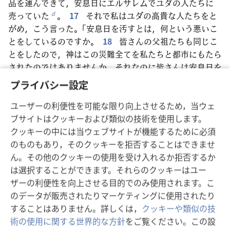
品を運んできて，安息日にエルサレムでユダの人たちに
売っていた
。
17
それで私はユダの高貴な人たちをと
d
がめ，こう言った。「安息日を汚すとは，何という悪いこ
とをしているのですか。
18
皆さんの父祖たちも同じこ
とをしたので，神はこの災難全てを私たちと都市にもたら
されたのではありませんか。それなのに皆さんは安息日を
汚して
，イスラエルに対する神の怒りをさらにあおって
e
プライバシー設定
います」。
19
安息日が始まる前，エルサレムの門に夕闇が降り
ユーザーの利便性を可能な限り向上させるため，当ウェ
てくる頃，私は扉を閉じるよう命じた。また，安息日が終
ブサイトはクッキーおよび類似の技術を使用します。
わるまでは開けてはならないと言い，私の従者の何人かを
クッキーの中には当ウェブサイトが機能するために必須
門に配置し，安息日に荷物が入ってこないようにした。
のものもあり，そのクッキーを拒否することはできませ
20
そのため，貿易商や各種の商品を売る人たちは1，2
ん。その他のクッキーの使用を受け入れるか拒否するか
度，エルサレムの外で夜を過ごした。
21
それで私は警
は選択することができます。それらのクッキーはユー
告し，こう言った。「あなたたちはなぜ城壁の前で夜を過
ザーの利便性を向上させる目的でのみ使用されます。こ
ごすのですか。もしもう一度そうしたら，強制的に立ち退
のデータが販売されたりマーケティングに使用されたり
かせます」。それ以来，彼らは安息日には来なくなった。
することはありません。詳しくは，
クッキーや類似の技
22
私はレビ族に，いつも自分を清め，安息日を神聖
術の使用に関する世界的な方針
をご覧ください。この設