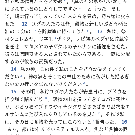
れで私は代官たちをとがめ
，「真の神の家がないがしろ
にされているのはどうしてですか
」と言った。そし
w
て，畑に行ってしまっていた人たちを集め，持ち場に戻ら
せた。
12
ユダの人たちは皆，穀物と新しいぶどう酒と
油の10分の1
を貯蔵室に持ってきた
。
13
私は，祭
x
y
司シェレムヤ，写字生
ザドク，レビ族のペダヤに貯蔵室
*
を任せ，マタヌヤの子ザクルの子ハナンに補佐をさせた。
彼らは信頼できる人とされていたからである。一族に分配
するのが彼らの責務だった。
14
私の神，この件で私のことをどうか覚えていてく
ださい
。神の家とそこでの奉仕のために私がした揺るぎ
z
ない愛の行いを忘れないでください
。
a
15
その頃，私はユダの人たちが安息日に，ブドウを
搾り場で踏んだり
，穀物の山を持ってきてロバに載せた
b
り，ぶどう酒やブドウやイチジクなどさまざまな品物をエ
ルサレムに運び入れたりしているのを見た
。それで私
c
は，その日に食物を売ってはならないと
警告した。
16
*
また，都市に住んでいるティルス人も，魚など各種の商