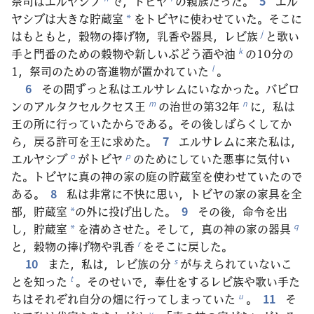
祭司はエルヤシブ
で，トビヤ
の親族だった。
5
エル
ヤシブは大きな貯蔵室
をトビヤに使わせていた。そこに
*
はもともと，穀物の捧げ物，乳香や器具，レビ族
と歌い
j
手と門番のための穀物や新しいぶどう酒や油
の10分の
k
1，祭司のための寄進物が置かれていた
。
l
6
その間ずっと私はエルサレムにいなかった。バビロ
ンのアルタクセルクセス王
の治世の第32年
に，私は
m
n
王の所に行っていたからである。その後しばらくしてか
ら，戻る許可を王に求めた。
7
エルサレムに来た私は，
エルヤシブ
がトビヤ
のためにしていた悪事に気付い
o
p
た。トビヤに真の神の家の庭の貯蔵室を使わせていたので
ある。
8
私は非常に不快に思い，トビヤの家の家具を全
部，貯蔵室
の外に投げ出した。
9
その後，命令を出
*
し，貯蔵室
を清めさせた。そして，真の神の家の器具
q
*
と，穀物の捧げ物や乳香
をそこに戻した。
r
10
また，私は，レビ族の分
が与えられていないこ
s
とを知った
。そのせいで，奉仕をするレビ族や歌い手た
t
ちはそれぞれ自分の畑に行ってしまっていた
。
11
そ
u
v