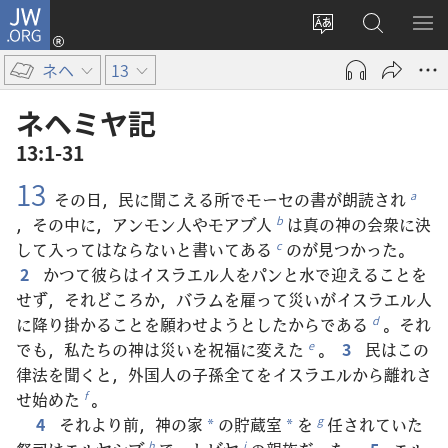
JW.ORG
ロ
サ
JW.ORG
メ
グ
イ
の
ニ
イ
ネヘ
13
ト
検
を
ン
の
索
表
（新
ネヘミヤ​記
言
示
し
13:1-31
語
い
13
を
タ
その日，民に聞こえる所でモーセの書が朗読され
a
変
ブ
，その中に，アンモン人やモアブ人
は真の神の会衆に決
b
え
で
して入ってはならないと書いてある
のが見つかった。
c
る
開
2
かつて彼らはイスラエル人をパンと水で迎えることを
く）
せず，それどころか，バラムを雇って災いがイスラエル人
に降り掛かることを願わせようとしたからである
。それ
d
でも，私たちの神は災いを祝福に変えた
。
3
民はこの
e
律法を聞くと，外国人の子孫全てをイスラエルから離れさ
せ始めた
。
f
4
それより前，神の家
の貯蔵室
を
任されていた
g
*
*
h
i