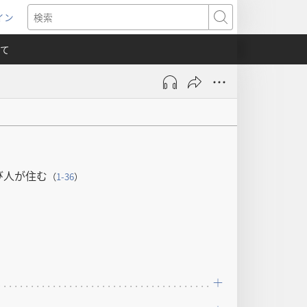
イン
新
検
索
て
）
び人が住む
（
1-36
）