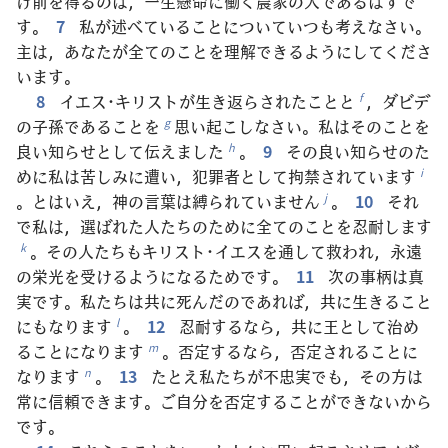
け前を得るのは，一生懸命に働く農家の人であるはずで
す。
7
私が述べていることについていつも考えなさい。
主は，あなたが全てのことを理解できるようにしてくださ
います。
8
イエス･キリストが生き返らされたことと
，ダビデ
f
の子孫であることを
思い起こしなさい。私はそのことを
g
良い知らせとして伝えました
。
9
その良い知らせのた
h
めに私は苦しみに遭い，犯罪者として拘禁されています
i
。とはいえ，神の言葉は縛られていません
。
10
それ
j
で私は，選ばれた人たちのために全てのことを忍耐します
。その人たちもキリスト･イエスを通して救われ，永遠
k
の栄光を受けるようになるためです。
11
次の事柄は真
実です。私たちは共に死んだのであれば，共に生きること
にもなります
。
12
忍耐するなら，共に王として治め
l
ることになります
。否定するなら，否定されることに
m
なります
。
13
たとえ私たちが不忠実でも，その方は
n
常に信頼できます。ご自分を否定することができないから
です。