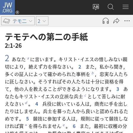
JW.ORG
ロ
サ
JW.ORG
メ
グ
イ
の
ニ
イ
テモ二
2
ト
検
を
ン
の
索
表
（新
テモテ​へ​の​第​二​の​手紙
言
示
し
2:1-26
語
い
2
を
タ
あなた
に言います。キリスト･イエスの惜しみない親
a
変
ブ
切により，絶えず力を得なさい。
2
また，私から聞き，
え
で
多くの証人によって確かめられた事柄を
，忠実な人たち
b
る
開
に託しなさい。そうすればその人たちは十分に資格を得
く）
て，他の人を教えることができるようになります。
3
あ
なたもキリスト･イエスの立派な兵士
として苦しみに耐
c
えなさい
。
4
兵役に就いている人は，商売に手を出し
d
たりはしません。兵士を募った人から良いと認められるた
めです。
5
競技に参加する人は，規則に従って競技しな
ければ賞
を得られません
。
6
また，最初に収穫の分
e
*