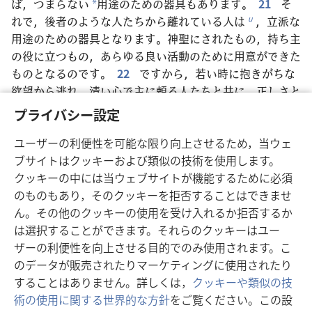
ば，つまらない
用途のための器具もあります。
21
そ
*
れで，後者のような人たちから離れている人は
，立派な
u
用途のための器具となります。神聖にされたもの，持ち主
の役に立つもの，あらゆる良い活動のために用意ができた
ものとなるのです。
22
ですから，若い時に抱きがちな
欲望から逃れ，清い心で主に頼る人たちと共に，正しさと
信仰と愛と平和を追い求めなさい
。
v
プライバシー設定
23
さらに，愚かで無意味な議論を避けなさい
。そ
w
うした議論は争いを生むからです。
24
主の奴隷は争う
ユーザーの利便性を可能な限り向上させるため，当ウェ
必要はありません。必要なのは，誰にでも穏やかに接する
ブサイトはクッキーおよび類似の技術を使用します。
こと
，教える資格があること，不当な扱いを受けても自
クッキーの中には当ウェブサイトが機能するために必須
x
分を抑えること
，
25
好意的でない人たちを温和な態
のものもあり，そのクッキーを拒否することはできませ
y
度で教えることです
。もしかしたら神は，その人たちが
ん。その他のクッキーの使用を受け入れるか拒否するか
z
悔い改めて真理の正確な知識を得られるようにされるかも
は選択することができます。それらのクッキーはユー
しれません
。
26
そしてその人たちは，悪魔に捕らわ
ザーの利便性を向上させる目的でのみ使用されます。こ
a
れて悪魔の望み通りに行動していた
ことに気付き，本心
のデータが販売されたりマーケティングに使用されたり
b
に立ち返って悪魔のわなから逃れるかもしれません。
することはありません。詳しくは，
クッキーや類似の技
術の使用に関する世界的な方針
をご覧ください。この設