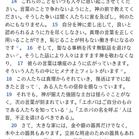
14
これらのことをいつも人々に思い起こさせてくだ
さい。言葉のことで争わないようにと，神の前で教えてく
ださい。そうした争いは聞く人たちに害を及ぼし，何のた
めにもなりません。
15
自分を神に差し出して，良いと
認められるように力を尽くしなさい。真理の言葉を正しく
用いることができ，恥じることが何もない働き手になるの
です
。
16
そして，聖なる事柄を汚す無駄話を退けな
o
さい
。そうした話により人々はますます神を敬わなくな
p
り，
17
彼らの言葉は壊疽のように広がっていきます。
そういう人たちの中にヒメナオとフィレトがいます
。
q
18
この人たちは真理からそれていき，復活はすでに起
きたと言って
，ある人たちの信仰を損なっています。
r
19
それでも，神が据えた強固な土台は揺らぐことがな
く，次の言葉が刻まれています。「エホバはご自分のもの
である人たちを知っている
」。「エホバの名を呼ぶ
人は
s
t
皆，不正を退けるべきである」。
20
さて，大きな家には，金や銀の器具だけでなく，
木や土の器具もあります。立派な用途のための器具もあれ