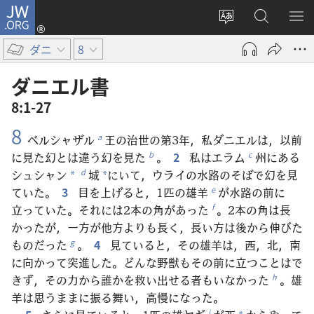
JW.ORG
ロ
サ
JW.ORG
メ
グ
イ
の
ニ
イ
ダニ
8
ト
検
を
ン
の
索
表
（新
ダニエル​書
言
示
し
8:1-27
語
い
8
を
タ
ベルシャザル
王の治世の第3年，私ダニエルは，以前
a
変
ブ
に見た幻とは違う幻を見た
。
2
私はエラム
州にある
b
c
え
で
シュシャン
城
にいて，ウライの水路のそばで幻を見
d
*
*
る
開
ていた。
3
目を上げると，1匹の雄羊
が水路の前に
e
く）
立っていた。それには2本の角があった
。2本の角は長
f
かったが，一方が他方よりも長く，長い方は後から伸びた
ものだった
。
4
見ていると，その雄羊は，西，北，南
g
に向かって突進した。どんな野獣もその前に立つことはで
きず，その力から誰かを救い出せる者もいなかった
。雄
h
羊は思うままに振る舞い，高慢になった。
i