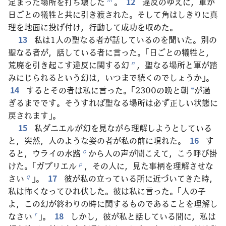
定まった場所を打ち壊した
。
12
違反のゆえに，軍が
日ごとの犠牲と共に引き渡された。そして角はしきりに真
理を地面に投げ付け，行動して成功を収めた。
13
私は1人の聖なる者が話しているのを聞いた。別の
聖なる者が，話している者に言った。「日ごとの犠牲と，
荒廃を引き起こす違反に関する幻
，聖なる場所と軍が踏
n
みにじられるという幻は，いつまで続くのでしょうか」。
14
するとその者は私に言った。「2300の晩と朝
が過
*
ぎるまでです。そうすれば聖なる場所は必ず正しい状態に
戻されます」。
15
私ダニエルが幻を見ながら理解しようとしている
と，突然，人のような姿の者が私の前に現れた。
16
す
ると，ウライの水路
から人の声が聞こえて，こう呼び掛
o
けた。「ガブリエル
，その人に，見た事柄を理解させな
p
さい
」。
17
彼が私の立っている所に近づいてきた時，
q
私は怖くなってひれ伏した。彼は私に言った。「人の子
よ，この幻が終わりの時に関するものであることを理解し
なさい
」。
18
しかし，彼が私と話している間に，私は
r