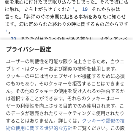
顔を地面に付けたまま眠り込んでしまった。それで彼は私
に触れ，立ち上がらせてくれた
。
19
それから彼は
s
言った。「糾弾の時の末期に起きる事柄をあなたに知らせ
ます。幻は定められた終わりの時に関するものだからです
。
t
20
あなたが見た2本の角がある雄羊は，メディアとペ
ルシャの王を表しています
。
21
毛深い雄ヤギはギリ
u
プライバシー設定
シャの王を表していて
，目の間にあった大きな角は最初
v
の王を表しています
。
22
その角が折れて，代わりに
ユーザーの利便性を可能な限り向上させるため，当ウェ
w
4本の角が生えてきましたから
，彼の国から4つの王国
ブサイトはクッキーおよび類似の技術を使用します。
x
が生じる
ことになります。しかし，彼ほどの力はありま
クッキーの中には当ウェブサイトが機能するために必須
*
せん。
のものもあり，そのクッキーを拒否することはできませ
23
彼らの王国の末期，違反を犯す者たちの行いが極
ん。その他のクッキーの使用を受け入れるか拒否するか
限に達する時，曖昧な言い回しを理解する
，どう猛な顔
は選択することができます。それらのクッキーはユー
*
つきの王が権力を持つようになり
ます。
24
その王の
ザーの利便性を向上させる目的でのみ使用されます。こ
*
力は強大になりますが，自らの力でそうなるのではありま
のデータが販売されたりマーケティングに使用されたり
せん。彼は甚だしい破滅
をもたらし，行うこと全てにお
することはありません。詳しくは，
クッキーや類似の技
*
いて成功を収めます。力の強い者たちや聖なる民を破滅に
術の使用に関する世界的な方針
をご覧ください。この設