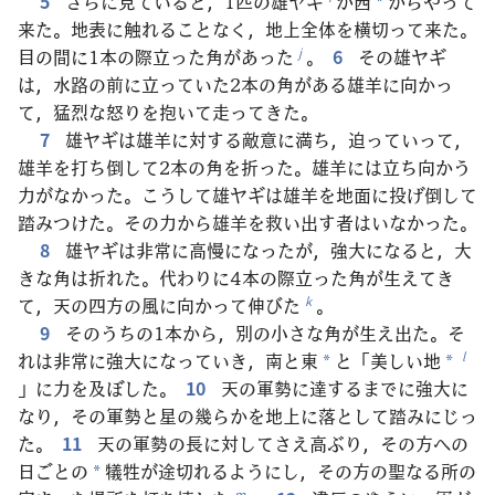
5
さらに見ていると，1匹の雄ヤギ
が西
からやって
*
来た。地表に触れることなく，地上全体を横切って来た。
目の間に1本の際立った角があった
。
6
その雄ヤギ
j
は，水路の前に立っていた2本の角がある雄羊に向かっ
て，猛烈な怒りを抱いて走ってきた。
7
雄ヤギは雄羊に対する敵意に満ち，迫っていって，
雄羊を打ち倒して2本の角を折った。雄羊には立ち向かう
力がなかった。こうして雄ヤギは雄羊を地面に投げ倒して
踏みつけた。その力から雄羊を救い出す者はいなかった。
8
雄ヤギは非常に高慢になったが，強大になると，大
きな角は折れた。代わりに4本の際立った角が生えてき
て，天の四方の風に向かって伸びた
。
k
9
そのうちの1本から，別の小さな角が生え出た。そ
れは非常に強大になっていき，南と東
と「美しい地
l
*
*
」に力を及ぼした。
10
天の軍勢に達するまでに強大に
なり，その軍勢と星の幾らかを地上に落として踏みにじっ
た。
11
天の軍勢の長に対してさえ高ぶり，その方への
日ごとの
犠牲が途切れるようにし，その方の聖なる所の
*
m