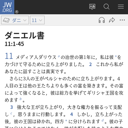
JW.ORG
ロ
サ
JW.ORG
メ
グ
イ
の
ニ
イ
ダニ
11
ト
検
を
ン
の
索
表
（新
ダニエル​書
言
示
し
11:1-45
語
い
11
を
タ
メディア人ダリウス
の治世の第1年に，私は彼
を
a
*
変
ブ
力づけて守るために立ち上がりました。
2
これから私が
え
で
あなたに話すことは真実です。
る
開
さらに3人の王がペルシャのために立ち上がります。4
く）
人目の王は他の王たちよりも多くの富を築きます。その富
によって強くなると，彼は総力を挙げてギリシャ王国を攻
めます
。
b
3
強大な王が立ち上がり，大きな権力を振るって支配
し
，思うままに行動します。
4
しかし，立ち上がった
c
後，彼の王国は砕かれ，四方
に分けられます
。彼の子
d
*