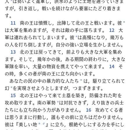
人
は勢いよく進軍し，洪水のように土地を通っていきま
*
すが，引き返し，戦いを続けながら要塞にたどり着きま
す。
11
南の王は憤慨し，出陣して北の王と戦います。彼
*
は大軍を集めますが，それは敵の手に落ちます。
12
大
軍は連れ去られてしまいます。彼
は高慢になり，幾万も
*
の人を打ち倒しますが，自分の強い立場を生かしません。
13
北の王は戻ってきて，前よりも大きな大軍を集め
ます。そして，幾年かの後，ある期間の終わりに，大きな
軍隊を率い，大量の物資を携えてやって来ます。
14
そ
の時，多くの者が南の王に立ち向かいます。
あなたの民の中の暴力的な人たち
は，駆り立てられて
*
幻
を実現させようとしますが，つまずきます。
*
15
北の王はやって来て土塁を築き，防備された町を
攻め取ります。南の軍勢
は対抗できず，えり抜きの兵士
*
たちにも立ち向かう力がありません。
16
攻めてくる者
は思うままに行動し，誰もその前に立ちはだかりません。
彼は『美しい地
』に立ち，根絶やしにする力を手にし
e
*