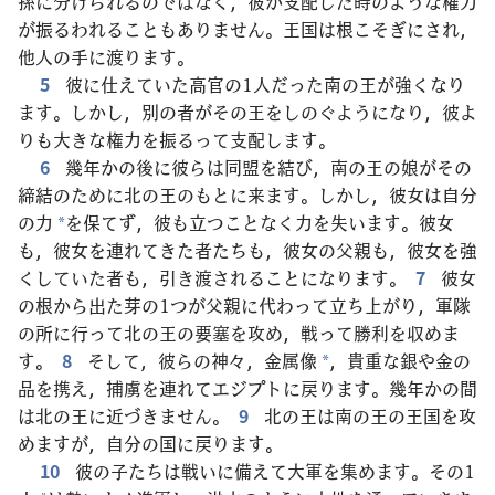
孫に分けられるのではなく，彼が支配した時のような権力
が振るわれることもありません。王国は根こそぎにされ，
他人の手に渡ります。
5
彼に仕えていた高官の1人だった南の王が強くなり
ます。しかし，別の者がその王をしのぐようになり，彼よ
りも大きな権力を振るって支配します。
6
幾年かの後に彼らは同盟を結び，南の王の娘がその
締結のために北の王のもとに来ます。しかし，彼女は自分
の力
を保てず，彼も立つことなく力を失います。彼女
*
も，彼女を連れてきた者たちも，彼女の父親も，彼女を強
くしていた者も，引き渡されることになります。
7
彼女
の根から出た芽の1つが父親に代わって立ち上がり，軍隊
の所に行って北の王の要塞を攻め，戦って勝利を収めま
す。
8
そして，彼らの神々，金属像
，貴重な銀や金の
*
品を携え，捕虜を連れてエジプトに戻ります。幾年かの間
は北の王に近づきません。
9
北の王は南の王の王国を攻
めますが，自分の国に戻ります。
10
彼の子たちは戦いに備えて大軍を集めます。その1