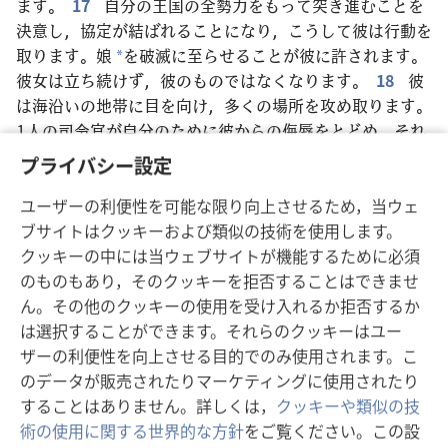
ます。
17
自分の王国の全勢力をもって突き進むことを
決意し，協定が結ばれることになり，こうして彼は行動を
取ります。娘
を破滅に至らせることが彼に許されます。
*
彼女は立ち続けず，彼のものではなくなります。
18
彼
は海沿いの地帯に目を向け，多くの場所を攻め取ります。
1人の司令官が自分のために彼からの侮辱をとどめ，それ
はやみます。司令官はその侮辱に報復します。
19
彼
*
プライバシー設定
は自分の国の要塞に目を向け，つまずいて倒れ，姿を消し
ます。
ユーザーの利便性を可能な限り向上させるため，当ウェ
20
彼に代わって立ち上がる者は，取り立て人
を遣わ
ブサイトはクッキーおよび類似の技術を使用します。
*
して輝かしい王国を巡らせます。しかし，その者は数日の
クッキーの中には当ウェブサイトが機能するために必須
うちに倒れます。それは怒りや戦いによるのではありませ
のものもあり，そのクッキーを拒否することはできませ
ん。
ん。その他のクッキーの使用を受け入れるか拒否するか
21
彼に代わって，嫌悪されている
者が立ち上がり
は選択することができます。それらのクッキーはユー
*
ます。人々は彼に王国の威光を与えようとしません。彼は
ザーの利便性を向上させる目的でのみ使用されます。こ
人々が安心している時に
来て，やすやすと
王国を手に
のデータが販売されたりマーケティングに使用されたり
*
*
入れます。
22
洪水のような軍勢
は彼のために押し流
することはありません。詳しくは，
クッキーや類似の技
*
されて，砕かれます。契約
の指導者
もそうなります。
術の使用に関する世界的な方針
をご覧ください。この設
f
g