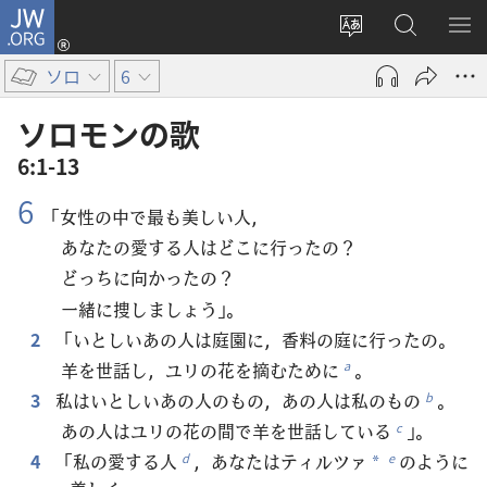
JW.ORG
ロ
サ
JW.ORG
メ
グ
イ
の
ニ
イ
ソロ
6
ト
検
を
ン
の
索
表
（新
ソロモン​の​歌
言
示
し
6:1-13
語
い
6
を
タ
「女性の中で最も美しい人，
変
ブ
あなたの愛する人はどこに行ったの？
え
で
どっちに向かったの？
る
開
一緒に捜しましょう」。
く）
2
「いとしいあの人は庭園に，香料の庭に行ったの。
羊を世話し，ユリの花を摘むために
。
a
3
私はいとしいあの人のもの，あの人は私のもの
。
b
あの人はユリの花の間で羊を世話している
」。
c
4
「私の愛する人
，あなたはティルツァ
のように
d
e
*