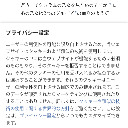
「どうしてシュラムの乙女を見たいのですか
」。
n
「あの乙女は2つのグループ
の踊りのようだ！」
*
プライバシー設定
戻る
次へ
ユーザーの利便性を可能な限り向上させるため，当ウェ
ブサイトはクッキーおよび類似の技術を使用します。
クッキーの中には当ウェブサイトが機能するために必須
この出版物のコピーライト
のものもあり，そのクッキーを拒否することはできませ
ん。その他のクッキーの使用を受け入れるか拒否するか
Copyright
©
2026
Watch Tower Bible and Tract Society of
は選択することができます。それらのクッキーはユー
Pennsylvania.
ザーの利便性を向上させる目的でのみ使用されます。こ
利用規約
|
プライバシーに関する方針
|
プライバシー設定
のデータが販売されたりマーケティングに使用されたり
することはありません。詳しくは，
クッキーや類似の技
術の使用に関する世界的な方針
をご覧ください。この設
定は，
プライバシー設定
からいつでもカスタマイズでき
ます。
ス