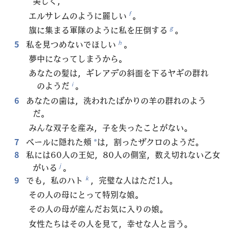
美しく，
エルサレムのように麗しい
。
f
旗に集まる軍隊のように私を圧倒する
。
g
5
私を見つめないでほしい
。
h
夢中になってしまうから。
あなたの髪は，ギレアデの斜面を下るヤギの群れ
のようだ
。
i
6
あなたの歯は，洗われたばかりの羊の群れのよう
だ。
みんな双子を産み，子を失ったことがない。
7
ベールに隠れた頰
は，割ったザクロのようだ。
*
8
私には60人の王妃，80人の側室，数え切れない乙女
がいる
。
j
9
でも，私のハト
，完璧な人はただ1人。
k
その人の母にとって特別な娘。
その人の母が産んだお気に入りの娘。
女性たちはその人を見て，幸せな人と言う。