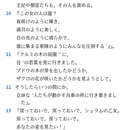
王妃や側室たちも，その人を褒める。
10
『この女の人は誰？
夜明けのように輝き，
満月のように美しく，
日の光のように清らかで，
旗に集まる軍隊のようにみんなを圧倒する
』」。
l
11
「クルミの木の庭園
に，
m
谷
の若葉を見に行きました。
*
ブドウの木が芽を出したかどうか，
ザクロの花が咲いたかどうかを見ようとして。
12
そうしたらいつの間にか，
立派な
人たちが動かす兵車の所に行き着きまし
*
た」。
13
「戻っておいで，戻っておいで，シュラムの乙女。
戻っておいで，戻っておいで。
あなたの姿を見たい！」