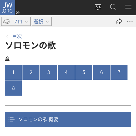
JW.ORG
ロ
サ
JW.ORG
メ
グ
イ
の
ニ
イ
ソロ
選択
ト
検
を
ン
の
索
表
（新
目次
言
示
し
ソロモン​の​歌
語
い
を
タ
章
変
ブ
え
で
1
2
3
4
5
6
7
る
開
く）
8
ソロモンの歌 概要