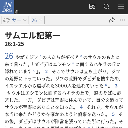
JW.ORG
ロ
サ
JW.ORG
メ
グ
イ
の
ニ
イ
サ一
26
ト
検
を
ン
の
索
表
（新
サムエル​記​第​一
言
示
し
26:1-25
語
い
26
を
タ
やがてジフ
の人たちがギベア
のサウルのもとに
a
b
変
ブ
来て言った。「ダビデはエシモン
に面するハキラの丘に
*
え
で
隠れています
」。
2
そこでサウルは立ち上がり，ジフ
c
る
開
の荒野に下っていった。ジフの荒野でダビデを捜すため，
く）
イスラエルから選ばれた3000人を連れていった
。
3
d
サウルはエシモンに面するハキラの丘で，道のそばに野
営した。一方，ダビデは荒野に住んでいて，自分を追って
サウルが荒野に来たことを知った。
4
それで，サウルが
本当に来たかどうかを確かめようと偵察を送った。
5
そ
の後，ダビデはサウルが陣営を張っていた所に行った。そ
e