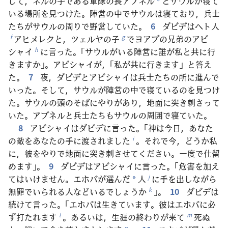
して，ネルの子である軍隊の長アブネル
とサウルが寝て
いる場所を見つけた。陣営の中でサウルは寝ており，兵士
たちがサウルの周りで野営していた。
6
ダビデはヘト人
アヒメレクと，ツェルヤの子
でヨアブの兄弟のアビ
f
g
シャイ
に言った。「サウルがいる陣営に誰が私と共に行
h
きますか」。アビシャイが，「私が共に行きます」と答え
た。
7
夜，ダビデとアビシャイは兵士たちの所に進んで
いった。そして，サウルが陣営の中で寝ているのを見つけ
た。サウルの頭のそばにやりがあり，地面に突き刺さって
いた。アブネルと兵士たちもサウルの周囲で寝ていた。
8
アビシャイはダビデに言った。「神は今日，あなた
の敵をあなたの手に渡されました
。それで今，どうか私
i
に，彼をやりで地面に突き刺させてください。一度で仕留
めます」。
9
ダビデはアビシャイに言った。「危害を加え
てはいけません。エホバが選んだ
人
に手を出しながら
j
*
無罪でいられる人などいるでしょうか
」。
10
ダビデは
k
続けて言った。「エホバは生きています。彼はエホバに必
ず打たれます
。あるいは，生涯の終わりが来て
死ぬ
l
m
n