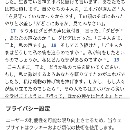
した。生きている神エホバに懸けて言います。あなたたち
は死に値します。自分たちの主人を，エホバが選んだ
人
*
を見守っていなかったからです。王の頭のそばにあった
s
やりと水差し
がどこにあるか，見てみなさい」。
t
17
サウルはダビデの声に気付き，言った。「ダビデ
*
，あなたの声なのか
」。ダビデは言った。「ご主人さま，
u
王よ，私の声です」。
18
そしてこう続けた。「ご主人さ
まはどうして私の後を追うのですか
。私が何をしたとい
v
うのでしょうか。私にどんな罪があるのですか
。
19
w
ご主人さま，王よ，どうか私の言葉を聞いてください。
もし，私に敵対するようあなたを駆り立てたのがエホバで
したら，私は穀物の捧げ物を捧げます。しかし，もし人々
が駆り立てたのでしたら
，その人たちはエホバから災い
x
を受けますように。『行って，ほかの神々に仕えよ』と言
い，私をエホバの民
から
引き離して追い出したからで
y
*
プライバシー設定
す。
20
エホバのもとから離れた場所で私の血が地面に
落ちることがないようにしてください。イスラエルの王
ユーザーの利便性を可能な限り向上させるため，当ウェ
は，山でシャコ
を追うかのように，1匹のノミ
を捜し
z
*
ブサイトはクッキーおよび類似の技術を使用します。