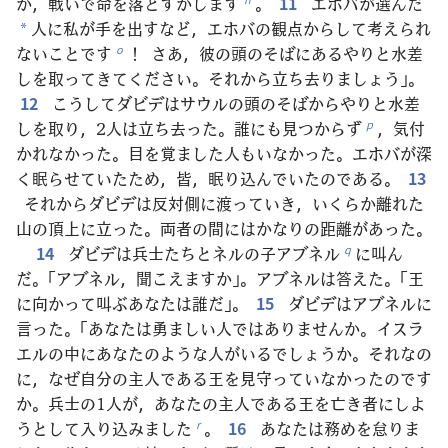
か，戦いで命を落とすかします
。
11
エホバが選んだ
人に私が手を出すなど，エホバの観点からして考えられ
*
ないことです
！ さあ，彼の頭のそばにあるやりと水差
o
しを取ってきてください。それから立ち去りましょう」。
12
こうしてダビデはサウルの頭のそばからやりと水差
しを取り，2人は立ち去った。誰にも見つからず
，気付
p
かれなかった。目を覚ました人もいなかった。エホバが深
く眠らせていたため，皆，眠り込んでいたのである。
13
それからダビデは反対側に渡っていき，いくらか離れた
山の頂上に立った。両者の間にはかなりの距離があった。
14
ダビデは兵士たちとネルの子アブネル
に叫ん
q
だ。「アブネル，聞こえますか」。アブネルは答えた。「王
に向かって叫ぶあなたは誰だ」。
15
ダビデはアブネルに
言った。「あなたは勇ましい人ではありませんか。イスラ
エルの中にあなたのような人がいるでしょうか。それなの
に，なぜ自分の主人である王を見守っていなかったのです
か。兵士の1人が，あなたの主人である王を亡き者にしよ
うとして入り込みました
。
16
あなたは務めを怠りま
r