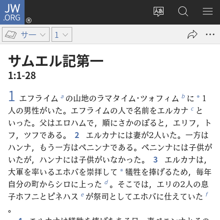
JW.ORG
ロ
サ
JW.ORG
メ
グ
イ
の
ニ
イ
サ一
1
ト
検
を
ン
の
索
表
（新
サムエル​記​第​一
言
示
し
1:1-28
語
い
1
を
タ
エフライム
の山地のラマタイム･ツォフィム
に
1
a
b
*
変
ブ
人の男性がいた。エフライムの人で名前をエルカナ
と
c
え
で
いった。父はエロハムで，順にさかのぼると，エリフ，ト
る
開
フ，ツフである。
2
エルカナには妻が2人いた。一方は
く）
ハンナ，もう一方はペニンナである。ペニンナには子供が
いたが，ハンナには子供がいなかった。
3
エルカナは，
大軍を率いるエホバを崇拝して
犠牲を捧げるため，毎年
*
自分の町からシロに上った
。そこでは，エリの2人の息
d
子ホフニとピネハス
が祭司としてエホバに仕えていた
e
f
。