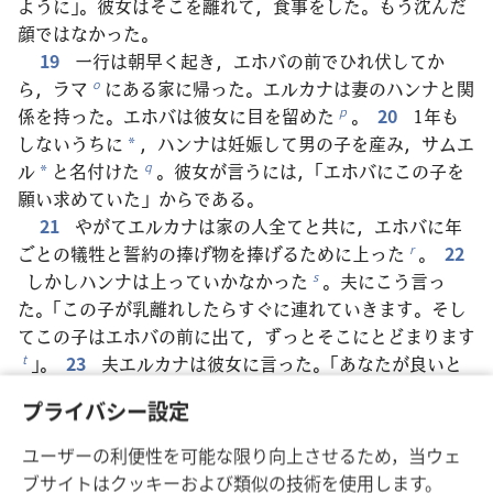
ように」。彼女はそこを離れて，食事をした。もう沈んだ
顔ではなかった。
19
一行は朝早く起き，エホバの前でひれ伏してか
ら，ラマ
にある家に帰った。エルカナは妻のハンナと関
o
係を持った。エホバは彼女に目を留めた
。
20
1年も
p
しないうちに
，ハンナは妊娠して男の子を産み，サムエ
*
ル
と名付けた
。彼女が言うには，「エホバにこの子を
q
*
願い求めていた」からである。
21
やがてエルカナは家の人全てと共に，エホバに年
ごとの犠牲と誓約の捧げ物を捧げるために上った
。
22
r
しかしハンナは上っていかなかった
。夫にこう言っ
s
た。「この子が乳離れしたらすぐに連れていきます。そし
てこの子はエホバの前に出て，ずっとそこにとどまります
」。
23
夫エルカナは彼女に言った。「あなたが良いと
t
思うようにしなさい。その子が乳離れするまで家にいたら
プライバシー設定
よい。エホバがあなたの言った通りにしてくださいますよ
うに」。こうしてハンナは家にとどまり，その子が乳離れ
ユーザーの利便性を可能な限り向上させるため，当ウェ
するまで育てた。
ブサイトはクッキーおよび類似の技術を使用します。