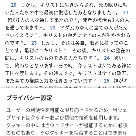
20
しかし，キリストは生き返らされ，死の眠りに就
いた人たちの中で最初に復活した方となりました
。
21
x
死が1人の人を通して来たので
，死者の復活も1人の人
y
を通して来ます
。
22
アダムのゆえに全ての人が死ん
z
でいくように
，キリストのゆえに全ての人が生かされる
a
のです
。
23
しかし，それは各自，順番に従ってのこ
b
とです。最初に
キリスト
，その後，キリストの臨在の
c
*
間に，キリストのものである人たちです
。
24
次い
d
で，終わりとなります。その時，キリストは父である神に
王国を渡します。その時までに，キリストは全ての政府，
また全ての権威と力を除き去っています
。
25
神がキ
e
リストに全ての敵を踏みつけさせるまで，キリストは王と
して治めるのです
。
26
そして最後の敵である死が除
f
プライバシー設定
き去られます
。
27
神は「彼を全てのものの上に立た
g
ユーザーの利便性を可能な限り向上させるため，当ウェ
せた
」からです。ここで，「全てのもの」が服従するよ
h
ブサイトはクッキーおよび類似の技術を使用します。
うになったと述べられているとはいえ
，その中に，全て
i
クッキーの中には当ウェブサイトが機能するために必須
のものをキリストに服従させた方が含まれていないのは明
のものもあり，そのクッキーを拒否することはできませ
らかです
。
28
全てのものがキリストに服従させられ
j