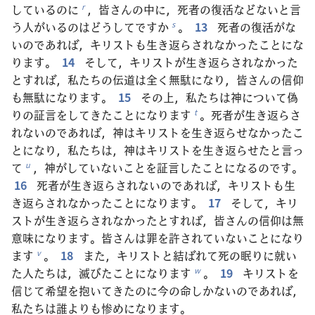
しているのに
，皆さんの中に，死者の復活などないと言
r
う人がいるのはどうしてですか
。
13
死者の復活がな
s
いのであれば，キリストも生き返らされなかったことにな
ります。
14
そして，キリストが生き返らされなかった
とすれば，私たちの伝道は全く無駄になり，皆さんの信仰
も無駄になります。
15
その上，私たちは神について偽
りの証言をしてきたことになります
。死者が生き返らさ
t
れないのであれば，神はキリストを生き返らせなかったこ
とになり，私たちは，神はキリストを生き返らせたと言っ
て
，神がしていないことを証言したことになるのです。
u
16
死者が生き返らされないのであれば，キリストも生
き返らされなかったことになります。
17
そして，キリ
ストが生き返らされなかったとすれば，皆さんの信仰は無
意味になります。皆さんは罪を許されていないことになり
ます
。
18
また，キリストと結ばれて死の眠りに就い
v
た人たちは，滅びたことになります
。
19
キリストを
w
信じて希望を抱いてきたのに今の命しかないのであれば，
私たちは誰よりも惨めになります。