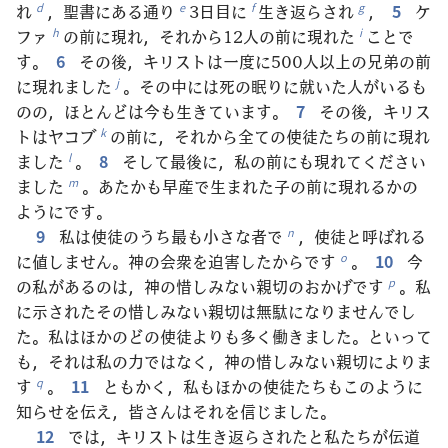
れ
，聖書にある通り
3日目に
生き返らされ
，
5
ケ
d
e
f
g
ファ
の前に現れ，それから12人の前に現れた
ことで
h
i
す。
6
その後，キリストは一度に500人以上の兄弟の前
に現れました
。その中には死の眠りに就いた人がいるも
j
のの，ほとんどは今も生きています。
7
その後，キリス
トはヤコブ
の前に，それから全ての使徒たちの前に現れ
k
ました
。
8
そして最後に，私の前にも現れてください
l
ました
。あたかも早産で生まれた子の前に現れるかの
m
ようにです。
9
私は使徒のうち最も小さな者で
，使徒と呼ばれる
n
に値しません。神の会衆を迫害したからです
。
10
今
o
の私があるのは，神の惜しみない親切のおかげです
。私
p
に示されたその惜しみない親切は無駄になりませんでし
た。私はほかのどの使徒よりも多く働きました。といって
も，それは私の力ではなく，神の惜しみない親切によりま
す
。
11
ともかく，私もほかの使徒たちもこのように
q
知らせを伝え，皆さんはそれを信じました。
12
では，キリストは生き返らされたと私たちが伝道