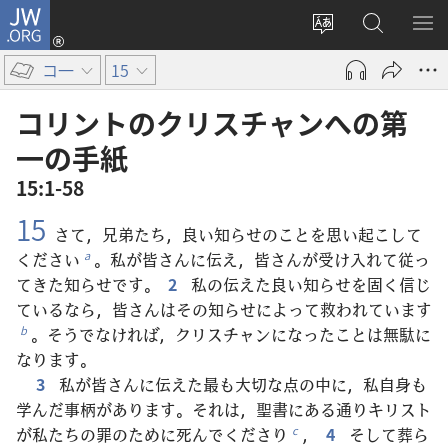
JW.ORG
ロ
サ
JW.ORG
メ
グ
イ
の
ニ
イ
コ一
15
ト
検
を
ン
の
索
表
（新
コリント​の​クリスチャン​へ​の​第​
言
示
し
一​の​手紙
語
い
15:1-58
を
タ
変
ブ
15
さて，兄弟たち，良い知らせのことを思い起こして
え
で
ください
。私が皆さんに伝え，皆さんが受け入れて従っ
a
る
開
てきた知らせです。
2
私の伝えた良い知らせを固く信じ
く）
ているなら，皆さんはその知らせによって救われています
。そうでなければ，クリスチャンになったことは無駄に
b
なります。
3
私が皆さんに伝えた最も大切な点の中に，私自身も
学んだ事柄があります。それは，聖書にある通りキリスト
が私たちの罪のために死んでくださり
，
4
そして葬ら
c