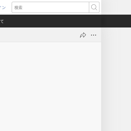
イン
新
検
索
て
）