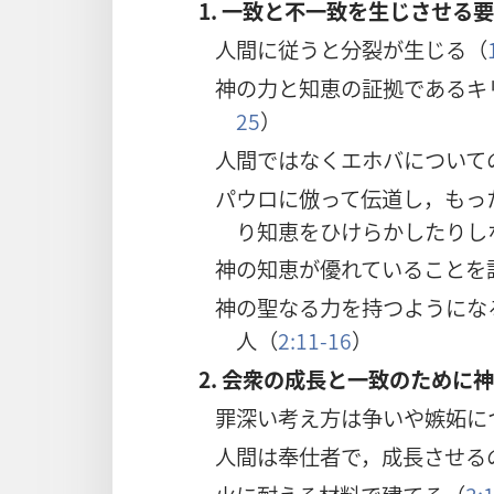
1. 一致と不一致を生じさせる
人間に従うと分裂が生じる（
神の力と知恵の証拠であるキ
25
）
人間ではなくエホバについて
パウロに倣って伝道し，もっ
り知恵をひけらかしたりし
神の知恵が優れていることを
神の聖なる力を持つようにな
人（
2:11-16
）
2. 会衆の成長と一致のために
罪深い考え方は争いや嫉妬に
人間は奉仕者で，成長させる