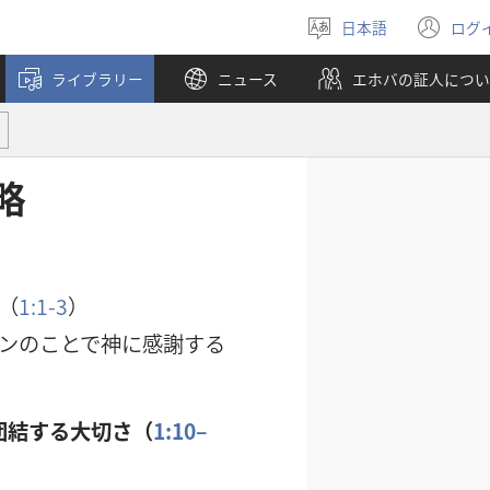
日本語
ログ
言
（
語
し
ライブラリー
ニュース
エホバの証人につい
を
い
選
タ
ぶ
ブ
で
開
略
く
（
1:1-3
）
ンのことで神に感謝する
団結する大切さ（
1:10–