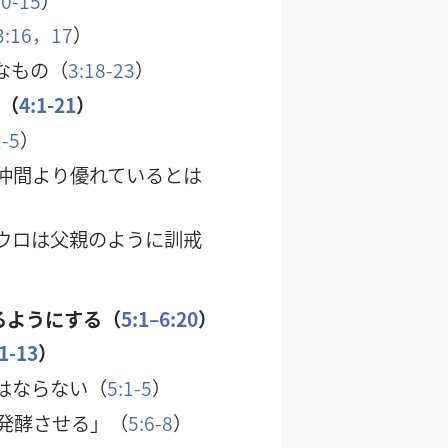
10-15
）
3:16，17
）
なもの（
3:18-23
）
る（
4:1-21
）
1-5
）
仲間より優れているとは
ウロは父親のように訓戒
るようにする（
5:1–6:20
）
:1-13
）
はならない（
5:1-5
）
発酵させる」（
5:6-8
）