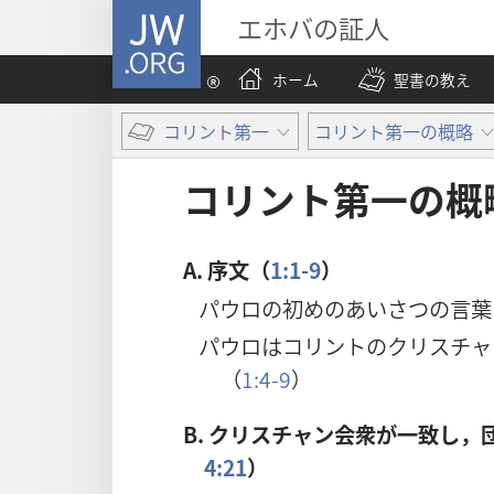
JW.ORG
エホバの証人
ホーム
聖書の教え
コリント第一
コリント第一の概略
コリント第一の概
A.
序文（
1:1-9
）
パウロの初めのあいさつの言葉
パウロはコリントのクリスチャ
（
1:4-9
）
B.
クリスチャン会衆が一致し，
4:21
）