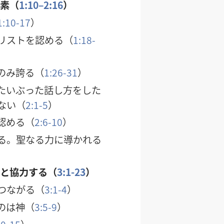
要素（
1:10–2:16
）
1:10-17
）
リストを認める（
1:18-
のみ誇る（
1:26-31
）
たいぶった話し方をした
ない（
2:1-5
）
認める（
2:6-10
）
る。聖なる力に導かれる
神と協力する（
3:1-23
）
つながる（
3:1-4
）
のは神（
3:5-9
）