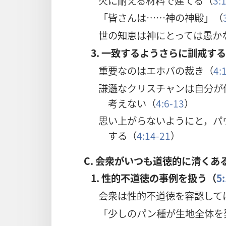
火に耐える材料で建てる（
3:
「皆さんは……神の神殿」（
世の知恵は神にとっては愚か
3. 一致するようさらに訓戒す
重要なのはエホバの裁き（
4:
謙遜なクリスチャンは自分が
考えない（
4:6-13
）
思い上がらないようにと，パ
する（
4:14-21
）
C.
会衆がいつも道徳的に清くあ
1. 性的不道徳の事例を扱う（
5
会衆は性的不道徳を容認して
「少しのパン種が生地全体を