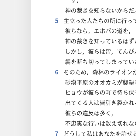
神の裁きを知らないからだ
5
主立った人たちの所に行っ
彼らなら，エホバの道を，
神の裁きを知っているはず
しかし，彼らは皆，てんび
縄を断ち切ってしまってい
6
そのため，森林のライオン
砂漠平原のオオカミが襲撃
ヒョウが彼らの町で待ち伏
出てくる人は皆引き裂かれ
彼らの違反は多く，
不忠実な行いは数え切れな
7
どうして私はあなたを許せ