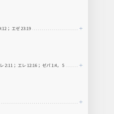
:12； エゼ 23:19
レ 2:11； エレ 12:16； ゼパ 1:4， 5