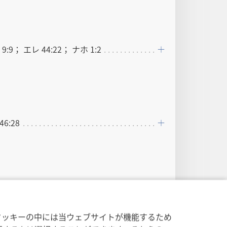
9:9； エレ 44:22； ナホ 1:2
46:28
3:20； ホセ 5:7； ホセ 6:7
クッキーの中には当ウェブサイトが機能するため