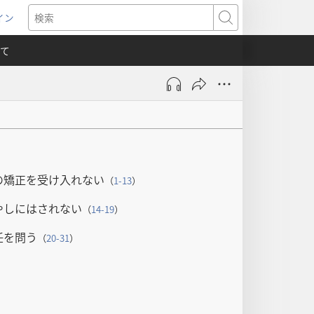
イン
新
検
索
て
）
の矯正を受け入れない
（
1-13
）
やしにはされない
（
14-19
）
任を問う
（
20-31
）