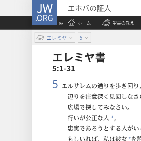
JW.ORG
エホバの証人
ホーム
聖書の教え
エレミヤ
5
エレミヤ​書
5:1-31
5
エルサレムの通りを歩き回り
辺りを注意深く見回しなさ
広場で探してみなさい。
行いが公正な人
，
a
忠実であろうとする人がい
もしいれば，私は彼女
を
*