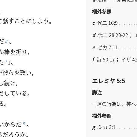
。
欄外参照
て話すことにしよう。
c
代二 16:9
d
代二 28:20-22； 
だ
。
g
e
ゼカ 7:11
ん棒を折り，
f
詩 50:17； イザ 4
た
」。
*
が彼らを襲い，
エレミヤ 5:5
し続け，
脚注
せしている。
る。
一連の行為は，神へ
欄外参照
いからだ
。
h
g
ミカ 3:1
るだろうか。