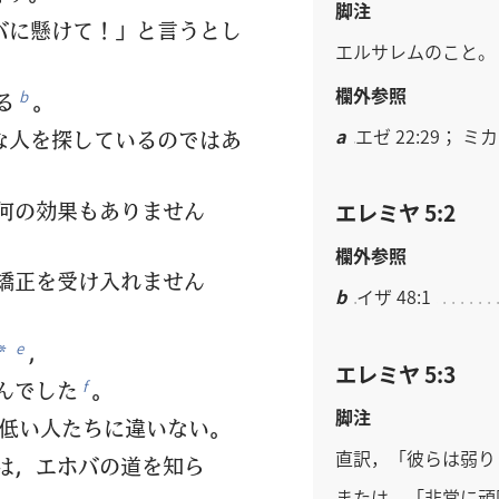
脚注
バに懸けて！」と言うとし
エルサレムのこと。
欄外参照
る
。
b
a
エゼ 22:29； ミカ 
な人を探しているのではあ
何の効果もありません
エレミヤ 5:2
欄外参照
矯正を受け入れません
b
イザ 48:1
，
e
*
エレミヤ 5:3
んでした
。
f
脚注
低い人たちに違いない。
直訳，「彼らは弱り
は，エホバの道を知ら
または，「非常に頑