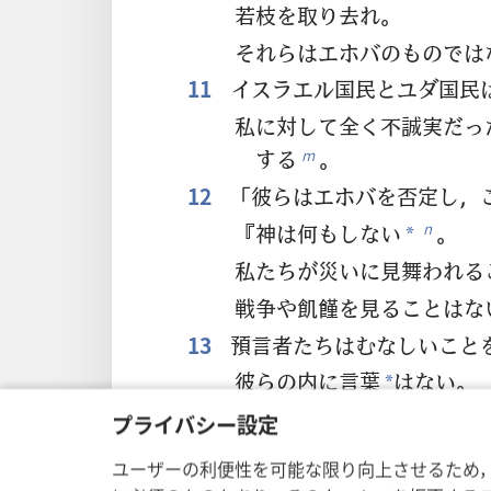
若枝を取り去れ。
それらはエホバのものでは
11
イスラエル国民とユダ国民
私に対して全く不誠実だっ
する
。
m
12
「彼らはエホバを否定し，
『神は何もしない
。
n
*
私たちが災いに見舞われる
戦争や飢饉を見ることはな
13
預言者たちはむなしいこと
彼らの内に言葉
はない。
*
彼らは無に等しくなる」。
プライバシー設定
14
それで，大軍を率いる神エ
ユーザーの利便性を可能な限り向上させるため