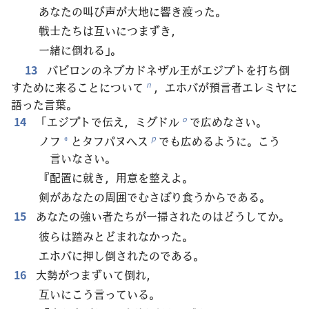
あなたの叫び声が大地に響き渡った。
戦士たちは互いにつまずき，
一緒に倒れる」。
13
バビロンのネブカドネザル王がエジプトを打ち倒
すために来ることについて
，エホバが預言者エレミヤに
n
語った言葉。
14
「エジプトで伝え，ミグドル
で広めなさい。
o
ノフ
とタフパヌヘス
でも広めるように。こう
p
*
言いなさい。
『配置に就き，用意を整えよ。
剣があなたの周囲でむさぼり食うからである。
15
あなたの強い者たちが一掃されたのはどうしてか。
彼らは踏みとどまれなかった。
エホバに押し倒されたのである。
16
大勢がつまずいて倒れ，
互いにこう言っている。