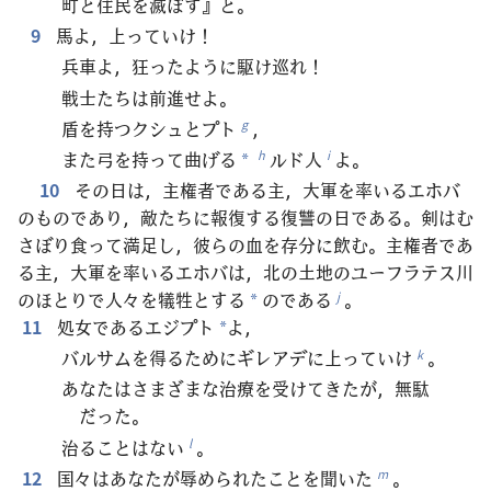
町と住民を滅ぼす』と。
9
馬よ，上っていけ！
兵車よ，狂ったように駆け巡れ！
戦士たちは前進せよ。
盾を持つクシュとプト
，
g
また弓を持って曲げる
ルド人
よ。
h
i
*
10
その日は，主権者である主，大軍を率いるエホバ
のものであり，敵たちに報復する復讐の日である。剣はむ
さぼり食って満足し，彼らの血を存分に飲む。主権者であ
る主，大軍を率いるエホバは，北の土地のユーフラテス川
のほとりで人々を犠牲とする
のである
。
j
*
11
処女であるエジプト
よ，
*
バルサムを得るためにギレアデに上っていけ
。
k
あなたはさまざまな治療を受けてきたが，無駄
だった。
治ることはない
。
l
12
国々はあなたが辱められたことを聞いた
。
m