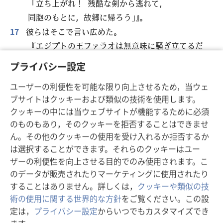
「立ち上がれ！ 残酷な剣から逃れて，
同胞のもとに，故郷に帰ろう」』。
17
彼らはそこで言い広めた。
『エジプトの王ファラオは無意味に騒ぎ立てるだ
けで，
プライバシー設定
好機
を逃した』と
。
q
*
18
大軍を率いるエホバという名の王が宣言する。
ユーザーの利便性を可能な限り向上させるため，当ウェ
ブサイトはクッキーおよび類似の技術を使用します。
『私は，生きている私自身に懸けて誓う。
クッキーの中には当ウェブサイトが機能するために必須
彼
は山々の中のタボル
のように，
r
*
のものもあり，そのクッキーを拒否することはできませ
海辺のカルメル
のようにやって来る。
s
ん。その他のクッキーの使用を受け入れるか拒否するか
19
エジプトに住む人々
よ，
*
は選択することができます。それらのクッキーはユー
捕囚の身となるために荷物をまとめよ。
ザーの利便性を向上させる目的でのみ使用されます。こ
ノフ
は恐怖の光景となり，
*
のデータが販売されたりマーケティングに使用されたり
火を放たれて
誰も住まなくなる
。
t
することはありません。詳しくは，
クッキーや類似の技
*
20
エジプトは美しい若い雌牛のようだ。
術の使用に関する世界的な方針
をご覧ください。この設
定は，
プライバシー設定
からいつでもカスタマイズでき
北からアブが飛んできて彼女を襲う。