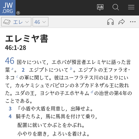
JW.ORG
ロ
サ
JW.ORG
メ
グ
イ
の
ニ
イ
エレ
46
ト
検
を
ン
の
索
表
（新
エレミヤ​書
言
示
し
46:1-28
語
い
46
を
タ
国々について，エホバが預言者エレミヤに語った言
変
ブ
葉
。
2
エジプトについて
。エジプトの王ファラオ･
a
b
え
で
ネコ
の軍に関して。彼はユーフラテス川のほとりにい
c
る
開
て，カルケミシュでバビロンのネブカドネザル王に敗れ
く）
た。ユダの王，ヨシヤの子エホヤキム
の治世の第4年の
d
ことである。
3
「小盾や大盾を用意し，出陣せよ。
4
騎手たちよ，馬に馬具を付けて乗り，
配置に就いてかぶとをかぶれ。
小やりを磨き，よろいを着けよ。