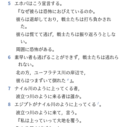
5
エホバはこう宣言する。
『なぜ彼らは恐怖におびえているのか。
彼らは退却しており，戦士たちは打ち負かされ
た。
彼らは慌てて逃げ，戦士たちは振り返ろうとしな
い。
周囲に恐怖がある。
6
素早い者も逃げることができず，戦士たちは逃れら
れない。
北の方，ユーフラテス川の岸辺で，
彼らはつまずいて倒れた
』。
e
7
ナイル川のように上ってくる者，
波立つ川のように来る者は誰か。
8
エジプトがナイル川のように上ってくる
。
f
波立つ川のように来て，言う。
『私は上っていって大地を覆う。