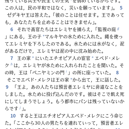
残っている兵士や民全ての士気
を弱めているからです。
*
この人は，民の平和ではなく，災いを願っています」。
5
ゼデキヤ王は答えた。「彼のことは任せます。王であって
も，あなたたちを止めることはできません」。
6
それで高官たちはエレミヤを捕らえ，「監視の庭
g
」にある，王の子
マルキヤの水ために入れた。縄を使っ
*
てエレミヤを下ろしたのである。水ためには水がなく，泥
があるだけで，エレミヤは泥の中に沈み始めた。
7
王の家
にいたエチオピア人の宦官
エベド･メレ
*
*
ク
は，エレミヤが水ために入れられたことを聞いた。そ
h
の時，王は「ベニヤミンの門
」の所に座っていた。
8
i
そこでエベド･メレクは王の家
から出て，王に話した。
*
9
「王よ，あの人たちは預言者エレミヤに非道なことを
しました。水ために投げ込んだのです。彼はそこで飢え死
にしてしまうでしょう。もう都市にパンは残っていないか
らです
」。
j
10
すると王はエチオピア人エベド･メレクにこう命じ
た。「ここから30人の男たちを連れていって，預言者エレ