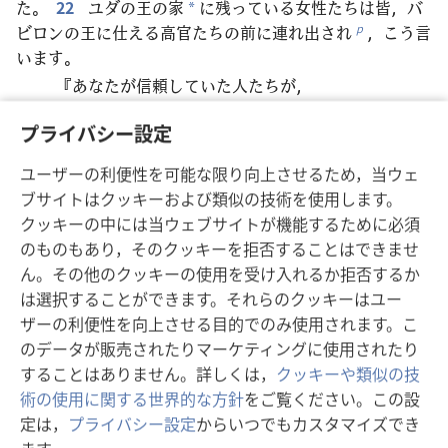
た。
22
ユダの王の家
に残っている女性たちは皆，バ
*
ビロンの王に仕える高官たちの前に連れ出され
，こう言
p
います。
『あなたが信頼していた人たちが，
あなたを欺き，打ち負かしました
。
q
プライバシー設定
あなたの足を泥の中に沈み込ませ，
背を向けて逃げ去りました』。
ユーザーの利便性を可能な限り向上させるため，当ウェ
23
あなたの妻たちや子たちは皆，カルデア人の前に
ブサイトはクッキーおよび類似の技術を使用します。
連れ出されます。あなたも彼らの手から逃れられず，バビ
クッキーの中には当ウェブサイトが機能するために必須
ロンの王に捕らわれます
。あなたのせいでこの都市は火
のものもあり，そのクッキーを拒否することはできませ
r
で焼かれます
」。
ん。その他のクッキーの使用を受け入れるか拒否するか
s
24
ゼデキヤはエレミヤに言った。「これらのことにつ
は選択することができます。それらのクッキーはユー
いて誰にも知らせてはなりません。あなたが殺されないた
ザーの利便性を向上させる目的でのみ使用されます。こ
めです。
25
高官たちが，私があなたと話したことを聞
のデータが販売されたりマーケティングに使用されたり
き，あなたの所に来て，こう言うとします。『どうか，王
することはありません。詳しくは，
クッキーや類似の技
に何を言ったか教えてほしい。何も隠さずに話すように。
術の使用に関する世界的な方針
をご覧ください。この設
そうすれば，私たちはあなたを殺したりしない
。王はあ
定は，
プライバシー設定
からいつでもカスタマイズでき
t
なたに何と言ったのか』。そうしたら，
26
彼らにこう答