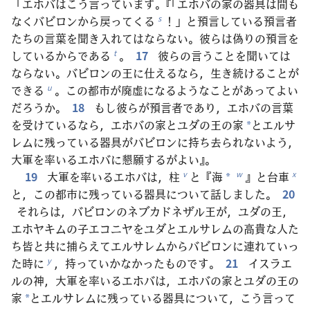
「エホバはこう言っています。『「エホバの家の器具は間も
なくバビロンから戻ってくる
！」と預言している預言者
s
たちの言葉を聞き入れてはならない。彼らは偽りの預言を
しているからである
。
17
彼らの言うことを聞いては
t
ならない。バビロンの王に仕えるなら，生き続けることが
できる
。この都市が廃虚になるようなことがあってよい
u
だろうか。
18
もし彼らが預言者であり，エホバの言葉
を受けているなら，エホバの家とユダの王の家
とエルサ
*
レムに残っている器具がバビロンに持ち去られないよう，
大軍を率いるエホバに懇願するがよい』。
19
大軍を率いるエホバは，柱
と『海
』と台車
v
w
x
*
と，この都市に残っている器具について話しました。
20
それらは，バビロンのネブカドネザル王が，ユダの王，
エホヤキムの子エコニヤをユダとエルサレムの高貴な人た
ち皆と共に捕らえてエルサレムからバビロンに連れていっ
た時に
，持っていかなかったものです。
21
イスラエ
y
ルの神，大軍を率いるエホバは，エホバの家とユダの王の
家
とエルサレムに残っている器具について，こう言って
*