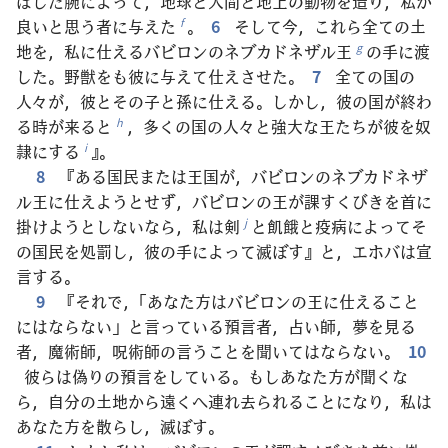
ばした腕によって，地球と人間と地上の動物を造り，私が
良いと思う者に与えた
。
6
そして今，これら全ての土
f
地を，私に仕えるバビロンのネブカドネザル王
の手に渡
g
した。野獣をも彼に与えて仕えさせた。
7
全ての国の
人々が，彼とその子と孫に仕える。しかし，彼の国が終わ
る時が来ると
，多くの国の人々と強大な王たちが彼を奴
h
隷にする
』。
i
8
『ある国民または王国が，バビロンのネブカドネザ
ル王に仕えようとせず，バビロンの王が課すくびきを首に
掛けようとしないなら，私は剣
と飢餓と疫病によってそ
j
の国民を処罰し，彼の手によって滅ぼす』と，エホバは宣
言する。
9
『それで，「あなた方はバビロンの王に仕えること
にはならない」と言っている預言者，占い師，夢を見る
者，魔術師，呪術師の言うことを聞いてはならない。
10
彼らは偽りの預言をしている。もしあなた方が聞くな
ら，自分の土地から遠くへ連れ去られることになり，私は
あなた方を散らし，滅ぼす。