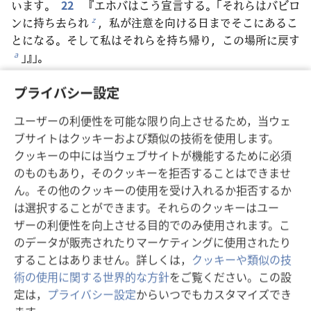
います。
22
『エホバはこう宣言する。「それらはバビロ
ンに持ち去られ
，私が注意を向ける日までそこにあるこ
z
とになる。そして私はそれらを持ち帰り，この場所に戻す
」』」。
a
プライバシー設定
戻る
次へ
ユーザーの利便性を可能な限り向上させるため，当ウェ
ブサイトはクッキーおよび類似の技術を使用します。
クッキーの中には当ウェブサイトが機能するために必須
のものもあり，そのクッキーを拒否することはできませ
この出版物のコピーライト
ん。その他のクッキーの使用を受け入れるか拒否するか
は選択することができます。それらのクッキーはユー
Copyright
©
2026
Watch Tower Bible and Tract Society of
Pennsylvania.
ザーの利便性を向上させる目的でのみ使用されます。こ
利用規約
|
プライバシーに関する方針
|
プライバシー設定
のデータが販売されたりマーケティングに使用されたり
することはありません。詳しくは，
クッキーや類似の技
術の使用に関する世界的な方針
をご覧ください。この設
定は，
プライバシー設定
からいつでもカスタマイズでき