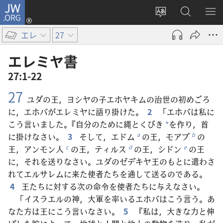
JW.ORG
ロ
サ
JW.ORG
メ
グ
イ
の
ニ
イ
エレ
27
ト
検
を
ン
の
索
表
（新
エレミヤ​書
言
示
し
27:1-22
語
い
27
を
タ
ユダの王，ヨシヤの子エホヤキムの治世の初めごろ
変
ブ
に，エホバがエレミヤに語り掛けた。
2
「エホバは私に
え
で
こう言いました。『自分のために縄とくびき
を作り，首
*
る
開
に掛けなさい。
3
そして，エドム
の王，モアブ
の
a
b
く）
王，アンモン人
の王，ティルス
の王，シドン
の王
c
d
e
に，それを送りなさい。ユダのゼデキヤ王のもとに遣わさ
れてエルサレムに来た使者たちを通して送るのである。
4
王たちに対する次の命令を使者たちに与えなさい。
「イスラエルの神，大軍を率いるエホバはこう言う。あ
なた方は王にこう言いなさい。
5
『私は，大きな力と伸