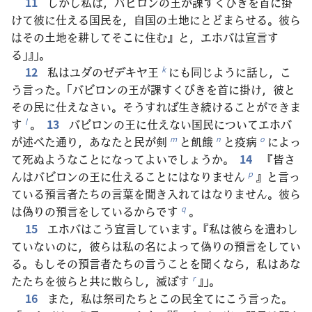
11
しかし私は，バビロンの王が課すくびきを首に掛
けて彼に仕える国民を，自国の土地にとどまらせる。彼ら
はその土地を耕してそこに住む』と，エホバは宣言す
る」』」。
12
私はユダのゼデキヤ王
にも同じように話し，こ
k
う言った。「バビロンの王が課すくびきを首に掛け，彼と
その民に仕えなさい。そうすれば生き続けることができま
す
。
13
バビロンの王に仕えない国民についてエホバ
l
が述べた通り，あなたと民が剣
と飢餓
と疫病
によっ
m
n
o
て死ぬようなことになってよいでしょうか。
14
『皆さ
んはバビロンの王に仕えることにはなりません
』と言っ
p
ている預言者たちの言葉を聞き入れてはなりません。彼ら
は偽りの預言をしているからです
。
q
15
エホバはこう宣言しています。『私は彼らを遣わし
ていないのに，彼らは私の名によって偽りの預言をしてい
る。もしその預言者たちの言うことを聞くなら，私はあな
たたちを彼らと共に散らし，滅ぼす
』」。
r
16
また，私は祭司たちとこの民全てにこう言った。