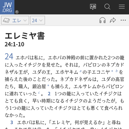
JW.ORG
ロ
サ
JW.ORG
メ
グ
イ
の
ニ
イ
エレ
24
ト
検
を
ン
の
索
表
（新
エレミヤ​書
言
示
し
24:1-10
語
い
24
を
タ
エホバは私に，エホバの神殿の前に置かれた2つの籠
変
ブ
に入ったイチジクを見せた。それは，バビロンのネブカド
え
で
ネザル王が，ユダの王，エホヤキム
の子エコニヤ
を
a
b
*
る
開
捕らえた後のことだった。ネブカドネザルは，ユダの高官
く）
たち，職人，鍛冶屋
も捕らえ，エルサレムからバビロン
*
に連れていった
。
2
1つの籠に入っていたイチジクは
c
とても良く，早い時期になるイチジクのようだったが，も
う1つの籠に入っていたイチジクはとても悪くて食べられ
なかった。
3
エホバは私に，「エレミヤ，何が見えるか」と尋ね