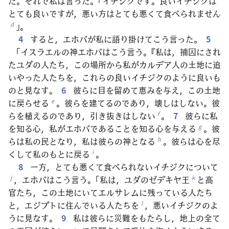
た。それで私は言った。「イチジクです。良いイチジクは
とても良いですが，悪い方はとても悪くて食べられません
」。
d
4
すると，エホバが私に語り掛けてこう言った。
5
「イスラエルの神エホバはこう言う。『私は，捕囚にされ
たユダの人たち，この場所から私がカルデア人の土地に追
いやった人たちを，これらの良いイチジクのように良いも
のと見なす。
6
彼らに目を留めて恵みを与え，この土地
に戻らせる
。彼らを建てるのであり，壊しはしない。彼
e
らを植えるのであり，引き抜きはしない
。
7
彼らに私
f
を知る心，私がエホバであることを知る心を与える
。彼
g
らは私の民となり，私は彼らの神となる
。彼らは心を尽
h
くして私のもとに戻る
。
i
8
一方，とても悪くて食べられないイチジクについて
，エホバはこう言う。「私は，ユダのゼデキヤ王
と高
j
k
官たち，この土地にいてエルサレムに残っている人たち
と，エジプトに住んでいる人たちを
，悪いイチジクのよ
l
うに見なす。
9
私は彼らに災難をもたらし，地上の全て