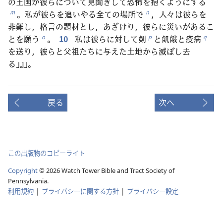
の王国が彼らについて見聞きして恐怖を抱くようにする
。私が彼らを追いやる全ての場所で
，人々は彼らを
m
n
非難し，格言の題材とし，あざけり，彼らに災いがあるこ
とを願う
。
10
私は彼らに対して剣
と飢餓と疫病
o
p
q
を送り，彼らと父祖たちに与えた土地から滅ぼし去
る」』」。
戻る
次へ
この出版物のコピーライト
Copyright
©
2026
Watch Tower Bible and Tract Society of
Pennsylvania.
利用規約
|
プライバシーに関する方針
|
プライバシー設定