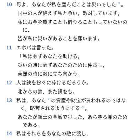
10
母よ，あなたが私を産んだことは災いでした
。
n
国中の人が絶えず私と争い，敵対しています。
私はお金を貸すことも借りることもしていないの
に，
皆が私に災いがあることを願います。
11
エホバは言った。
「私は必ずあなたを助ける。
災いの時に必ずあなたのために仲裁し，
苦難の時に敵に立ち向かう。
12
人は鉄を粉々に砕けるだろうか。
北からの鉄，また銅をも。
13
私は，あなた
の資産や財宝が買われるのではな
*
く，略奪されるようにする
。
o
あなたが領土の全域で犯した，あらゆる罪のため
である。
14
私はそれらをあなたの敵に渡し，