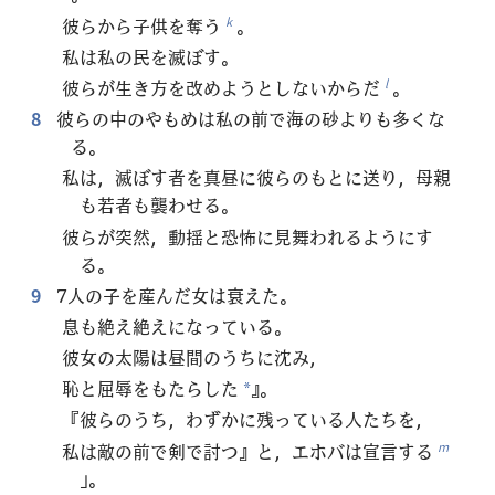
彼らから子供を奪う
。
k
私は私の民を滅ぼす。
彼らが生き方を改めようとしないからだ
。
l
8
彼らの中のやもめは私の前で海の砂よりも多くな
る。
私は，滅ぼす者を真昼に彼らのもとに送り，母親
も若者も襲わせる。
彼らが突然，動揺と恐怖に見舞われるようにす
る。
9
7人の子を産んだ女は衰えた。
息も絶え絶えになっている。
彼女の太陽は昼間のうちに沈み，
恥と屈辱をもたらした
』。
*
『彼らのうち，わずかに残っている人たちを，
私は敵の前で剣で討つ』と，エホバは宣言する
m
」。