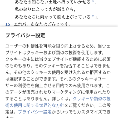
あなたの知らない土地へ持っていかせる
。
p
私の怒りによって火が燃え立ち，
あなたたちに向かって燃え上がっている
」。
q
15
エホバ，あなたはご存じです。
私を思い出して，注意を向けてください。
プライバシー設定
私を迫害する者たちに復讐してください
。
r
ユーザーの利便性を可能な限り向上させるため，当ウェ
あなたが怒りを抑えるゆえに私が死んでしまう
*
ブサイトはクッキーおよび類似の技術を使用します。
，ということがありませんように。
クッキーの中には当ウェブサイトが機能するために必須
私があなたのために非難に耐えていることを知っ
のものもあり，そのクッキーを拒否することはできませ
てください
。
s
ん。その他のクッキーの使用を受け入れるか拒否するか
16
私はあなたの言葉を受け，それを食べました
。
t
は選択することができます。それらのクッキーはユー
あなたの言葉によって私の心は喜びにあふれまし
ザーの利便性を向上させる目的でのみ使用されます。こ
た。
のデータが販売されたりマーケティングに使用されたり
大軍を率いる神エホバ，私はあなたの名で呼ばれ
することはありません。詳しくは，
クッキーや類似の技
ています。
術の使用に関する世界的な方針
をご覧ください。この設
17
私は浮かれ騒ぐ人たちと一緒に座って楽しむことは
定は，
プライバシー設定
からいつでもカスタマイズでき
しません
。
u