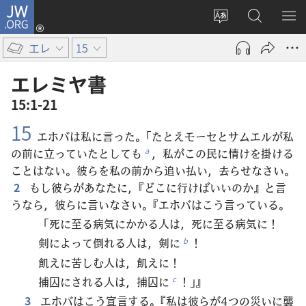
JW.ORG
ロ
サ
JW.ORG
メ
グ
イ
の
ニ
イ
エレ
15
ト
検
を
ン
の
索
表
（新
エレミヤ​書
言
示
し
15:1-21
語
い
15
を
タ
エホバは私に言った。「たとえモーセとサムエルが私
変
ブ
の前に立っていたとしても
，私がこの民に情けを掛ける
a
え
で
ことはない。彼らを私の前から追い払い，去らせなさい。
る
開
2
もし彼らがあなたに，『どこに行けばいいのか』と言
く）
うなら，彼らに言いなさい。『エホバはこう言っている。
「死に至る病気にかかる人は，死に至る病気に！
剣によって倒れる人は，剣に
！
b
飢えに苦しむ人は，飢えに！
捕囚にされる人は，捕囚に
！」』
c
3
エホバはこう宣言する。『私は彼らが4つの災いに襲