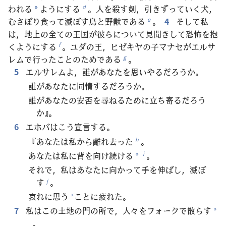
われる
ようにする
。人を殺す剣，引きずっていく犬，
d
*
むさぼり食って滅ぼす鳥と野獣である
。
4
そして私
e
は，地上の全ての王国が彼らについて見聞きして恐怖を抱
くようにする
。ユダの王，ヒゼキヤの子マナセがエルサ
f
レムで行ったことのためである
。
g
5
エルサレムよ，誰があなたを思いやるだろうか。
誰があなたに同情するだろうか。
誰があなたの安否を尋ねるために立ち寄るだろう
か』。
6
エホバはこう宣言する。
『あなたは私から離れ去った
。
h
あなたは私に背を向け続ける
。
i
*
それで，私はあなたに向かって手を伸ばし，滅ぼ
す
。
j
哀れに思う
ことに疲れた。
*
7
私はこの土地の門の所で，人々をフォークで散らす
*
。