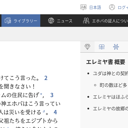
日本語
ログ
言
（
語
し
ライブラリー
ニュース
エホバの証人につい
を
い
選
タ
ぶ
ブ
で
開
く
エレミヤ書 概要
ユダは神との契
けてこう言った。
2
町の数ほど多
を聞きなさい！
レムの住民に告げ
，
3
*
エレミヤはほふ
の神エホバはこう言ってい
エレミヤの故郷
人は災いを受ける
。
4
a
父祖たちをエジプトから
c