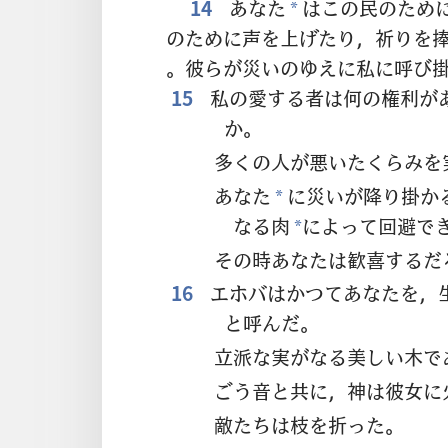
14
あなた
はこの民のため
*
のために声を上げたり，祈りを
。彼らが災いのゆえに私に呼び
15
私の愛する者は何の権利が
か。
多くの人が悪いたくらみを
あなた
に災いが降り掛か
*
なる肉
によって回避で
*
その時あなたは歓喜するだ
16
エホバはかつてあなたを，
と呼んだ。
立派な実がなる美しい木で
ごう音と共に，神は彼女に
敵たちは枝を折った。