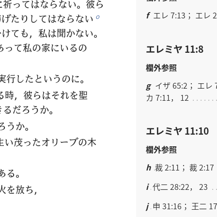
に祈ってはならない。彼ら
f
エレ 7:13； エレ 2
捧げたりしてはならない
o
掛けても，私は聞かない。
あって私の家にいるの
エレミヤ 11:8
欄外参照
実行したというのに。
g
イザ 65:2； エレ 7
る時，彼らはそれを聖
カ 7:11， 12
きるだろうか。
ろうか。
エレミヤ 11:10
生い茂ったオリーブの木
欄外参照
h
裁 2:11； 裁 2:1
ある。
i
代二 28:22， 23
火を放ち，
j
申 31:16； 王二 17