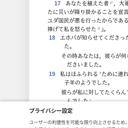
17
あなたを植えた者
，大
p
たに災いが降り掛かることを宣
ユダ国民が悪を行ったからであ
捧げて私を怒らせた
」。
q
18
エホバが知らせてくださっ
た。
その時あなたは，彼らが何
ださいました。
19
私はほふられる
ために連
*
子羊のようでした。
彼らが私に対してたくらん
んでした
。
r
「木をその実と一緒に滅ぼ
プライバシー設定
彼を地上から除き去ろう。
ユーザーの利便性を可能な限り向上させるため