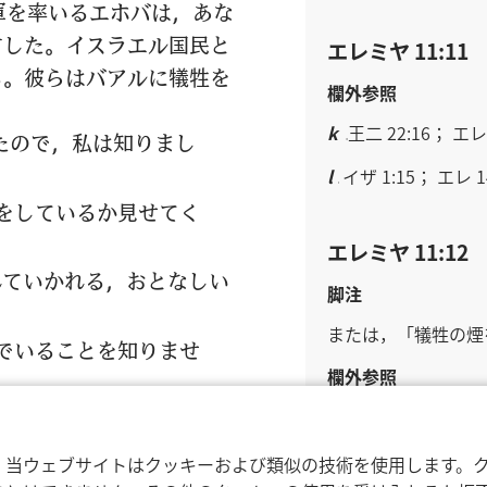
軍を率いるエホバは，あな
言した。イスラエル国民と
エレミヤ 11:11
る。彼らはバアルに犠牲を
欄外参照
k
王二 22:16； エレ 
たので，私は知りまし
l
イザ 1:15； エレ 1
をしているか見せてく
エレミヤ 11:12
れていかれる，おとなしい
脚注
または，「犠牲の煙
でいることを知りませ
欄外参照
m
申 32:37， 38； 
そう。
，当ウェブサイトはクッキーおよび類似の技術を使用します。