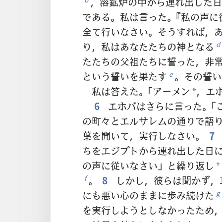
，溶鉱炉の中から連れ出した日
である。私は言った。『私の声に
全て行いなさい。そうすれば，
り，私はあなたたちの神となる
d
たたちの父祖たちに誓った，非
という誓いを果たす
。その誓い
e
私は答えた。「アーメン
，エ
*
6
エホバはさらに言った。「
の町々とエルサレムの通りで語り
葉を聞いて，実行しなさい。
7
ちをエジプトから連れ出した日に
の声に従いなさい」と繰り返し
*
。
8
しかし，彼らは聞かず，
f
にも悪い心のままに歩み続けた
g
を実行しようとしなかったため