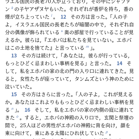
ラエル国民の長老70人が立っており，その中にシャファ
ン
の子ヤアザヌヤもいた。それぞれが香炉を持ち，香の
k
煙が立ち上っていた
。
12
その方は言った。「人の子
l
よ，イスラエル国民の長老たちが暗闇の中で，それぞれ自
分の偶像が飾られている
奥の部屋で行っていることが見
*
えるか。彼らは，『エホバは私たちを見ていない。エホバ
はこの土地を捨てた』と言っている
」。
m
13
その方は続けて，「あなたは，彼らが行っている，
もっとひどく忌まわしい事柄を見る」と言った。
14
そ
して，私をエホバの家の北の門の入り口に連れてきた。見
ると，女性たちが座っていて，タンムズという神のために
泣いていた。
15
その方はさらに言った。「人の子よ，これが見える
か。あなたはこれよりももっとひどく忌まわしい事柄を見
る
」。
16
そして，私をエホバの家の内側の庭に連れて
n
きた
。すると，エホバの神殿の入り口で，玄関と祭壇の
o
間で，25人ほどの男性がエホバの神殿に背を向け，顔を
東に向けて，東にある太陽にひれ伏していた
。
p