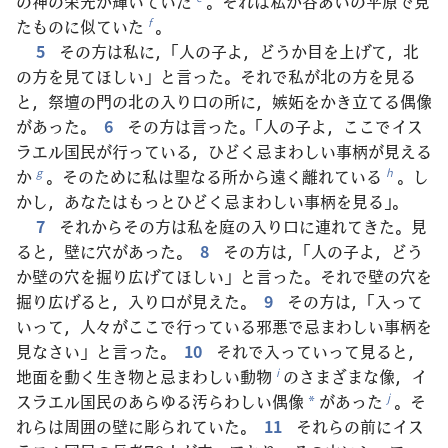
の神の栄光が輝いていた
。それは私が谷あいの平原で見
たものに似ていた
。
f
5
その方は私に，「人の子よ，どうか目を上げて，北
の方を見てほしい」と言った。それで私が北の方を見る
と，祭壇の門の北の入り口の所に，嫉妬をかき立てる偶像
があった。
6
その方は言った。「人の子よ，ここでイス
ラエル国民が行っている，ひどく忌まわしい事柄が見える
か
。そのために私は聖なる所から遠く離れている
。し
g
h
かし，あなたはもっとひどく忌まわしい事柄を見る」。
7
それからその方は私を庭の入り口に連れてきた。見
ると，壁に穴があった。
8
その方は，「人の子よ，どう
か壁の穴を掘り広げてほしい」と言った。それで壁の穴を
掘り広げると，入り口が見えた。
9
その方は，「入って
いって，人々がここで行っている邪悪で忌まわしい事柄を
見なさい」と言った。
10
それで入っていって見ると，
地面を動く生き物と忌まわしい動物
のさまざまな像，イ
i
スラエル国民のあらゆる汚らわしい偶像
があった
。そ
j
*
れらは周囲の壁に彫られていた。
11
それらの前にイス