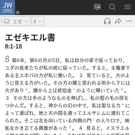
JW.ORG
ロ
サ
JW.ORG
メ
グ
イ
の
ニ
イ
エゼ
8
ト
検
を
ン
の
索
表
（新
エゼキエル​書
言
示
し
8:1-18
語
い
8
を
タ
第6年，第6の月の5日，私は自分の家で座っており，
変
ブ
ユダの長老たちが私の前に座っていた。すると，主権者で
え
で
ある主エホバの力が私に働いた。
2
見ていると，火のよ
る
開
うに見える方がいた。その方の腰と思われる所から下には
く）
火があり
，腰から上は琥珀金
のように輝いていた
。
a
b
*
3
その方は手のようなものを伸ばし，私の髪の毛の房を
つかんだ。すると，神からの幻の中で，私は聖なる力
に
*
よって運ばれ，地と天の間を通ってエルサレムに連れてこ
られた。そこは北を向いている内側の門
の入り口で，嫉
c
妬をかき立てる偶像があった
。
4
見ると，イスラエル
d
e