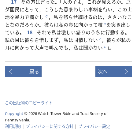
17
その方は言った。「人の子よ，これが見えるか。ユ
ダ国民にとって，こうした忌まわしい事柄を行い，この土
地を暴力で満たし
，私を怒らせ続けるのは，ささいなこ
q
となのだろうか。彼らは私の鼻に向かって枝
を突き出し
*
ている。
18
それで私は激しい怒りのうちに行動する。
私の目は彼らを惜しまず，私は同情しない
。彼らが私の
r
耳に向かって大声で叫んでも，私は聞かない
」。
s
戻る
次へ
この出版物のコピーライト
Copyright
©
2026
Watch Tower Bible and Tract Society of
Pennsylvania.
利用規約
|
プライバシーに関する方針
|
プライバシー設定