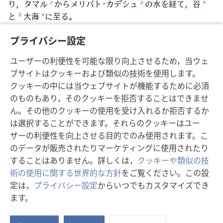
り，タマル
からメリバト･カデシュ
の水を経て，谷
z
a
*
と
大海
に至る。
b
*
29
これが，あなたたちがイスラエルの部族に相続地
プライバシー設定
として分割すべき土地であり
，彼らはこれらの地域を割
c
り当てられる
」と，主権者である主エホバは宣言する。
d
ユーザーの利便性を可能な限り向上させるため，当ウェ
30
「都市の出入り口は以下の通りである。都市の北
ブサイトはクッキーおよび類似の技術を使用します。
側の長さは2.3キロ
。
e
クッキーの中には当ウェブサイトが機能するために必須
31
都市の門には，イスラエルの部族の名前が付けら
のものもあり，そのクッキーを拒否することはできませ
れる。北側の3つの門のうち，1つはルベンの門，1つはユ
ん。その他のクッキーの使用を受け入れるか拒否するか
ダの門，1つはレビの門。
は選択することができます。それらのクッキーはユー
32
東側も長さが2.3キロで，3つの門がある。1つはヨ
ザーの利便性を向上させる目的でのみ使用されます。こ
セフの門，1つはベニヤミンの門，1つはダンの門。
のデータが販売されたりマーケティングに使用されたり
33
南側も長さが2.3キロで，3つの門がある。1つはシ
することはありません。詳しくは，
クッキーや類似の技
メオンの門，1つはイッサカルの門，1つはゼブルンの
術の使用に関する世界的な方針
をご覧ください。この設
門。
定は，
プライバシー設定
からいつでもカスタマイズでき
34
西側も長さが2.3キロで，3つの門がある。1つはガ
ます。
ドの門，1つはアシェルの門，1つはナフタリの門。
ス
35
都市の周囲の長さは9.3キロである。都市はその日
タ