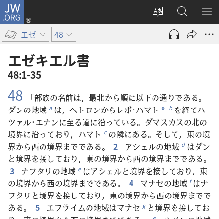
JW.ORG
ロ
サ
JW.ORG
メ
グ
イ
の
ニ
イ
エゼ
48
ト
検
を
ン
の
索
表
（新
エゼキエル​書
言
示
し
48:1-35
語
い
48
を
タ
「部族の名前は，最北から順に以下の通りである。
変
ブ
ダンの地域
は，ヘトロンからレボ･ハマト
を経てハ
a
b
*
え
で
ツァル･エナンに至る道に沿っている。ダマスカスの北の
る
開
境界に沿っており，ハマト
の隣にある。そして，東の境
c
く）
界から西の境界までである。
2
アシェルの地域
はダン
d
と境界を接しており，東の境界から西の境界までである。
3
ナフタリの地域
はアシェルと境界を接しており，東
e
の境界から西の境界までである。
4
マナセの地域
はナ
f
フタリと境界を接しており，東の境界から西の境界までで
ある。
5
エフライムの地域はマナセ
と境界を接してお
g