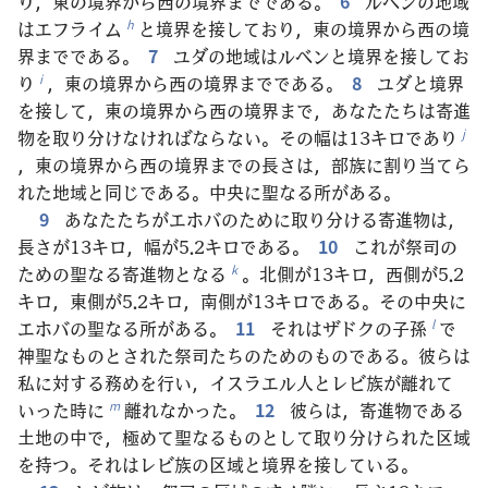
り，東の境界から西の境界までである。
6
ルベンの地域
はエフライム
と境界を接しており，東の境界から西の境
h
界までである。
7
ユダの地域はルベンと境界を接してお
り
，東の境界から西の境界までである。
8
ユダと境界
i
を接して，東の境界から西の境界まで，あなたたちは寄進
物を取り分けなければならない。その幅は13キロであり
j
，東の境界から西の境界までの長さは，部族に割り当てら
れた地域と同じである。中央に聖なる所がある。
9
あなたたちがエホバのために取り分ける寄進物は，
長さが13キロ，幅が5.2キロである。
10
これが祭司の
ための聖なる寄進物となる
。北側が13キロ，西側が5.2
k
キロ，東側が5.2キロ，南側が13キロである。その中央に
エホバの聖なる所がある。
11
それはザドクの子孫
で
l
神聖なものとされた祭司たちのためのものである。彼らは
私に対する務めを行い，イスラエル人とレビ族が離れて
いった時に
離れなかった。
12
彼らは，寄進物である
m
土地の中で，極めて聖なるものとして取り分けられた区域
を持つ。それはレビ族の区域と境界を接している。