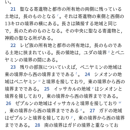
い。
21
聖なる寄進物と都市の所有地の両側に残っている
土地は，長のものとなる
。それは寄進物の東側と西側の
r
13キロの境界の横にある。長さは隣接する地域と同じ
で，長のためのものとなる。その中央に聖なる寄進物と，
神殿の聖なる所がある。
22
レビ族の所有地と都市の所有地は，長のものであ
る土地に挟まれている。長の領地は，ユダの境界
とベニ
s
ヤミンの境界の間にある。
23
残りの部族についていえば，ベニヤミンの地域は
東の境界から西の境界までである
。
24
シメオンの地
t
域はベニヤミン
と境界を接しており，東の境界から西の
u
境界までである。
25
イッサカルの地域
はシメオンと
v
境界を接しており，東の境界から西の境界までである。
26
ゼブルンの地域はイッサカルと境界を接しており
w
，東の境界から西の境界までである
。
27
ガドの地域
x
はゼブルンと境界を接しており
，東の境界から西の境界
y
までである。
28
南の境界はガドの境界と重なってお