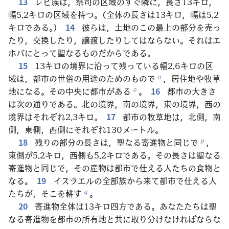
13
レビ族は，祭司の区域のすぐ隣に，長さ13キロ，
幅5.2キロの区域を持つ。（全体の長さは13キロ，幅は5.2
キロである。）
14
彼らは，土地のこの最上の部分を売っ
たり，交換したり，譲渡したりしてはならない。それはエ
ホバにとって聖なるものだからである。
15
13キロの境界に沿って残っている幅2.6キロの区
域は，都市の世俗の用途のためのもので
，居住地や牧草
n
地になる。その中央に都市がある
。
16
都市の大きさ
o
は次の通りである。北の境界，南の境界，東の境界，西の
境界はそれぞれ2.3キロ。
17
都市の牧草地は，北側，南
側，東側，西側にそれぞれ130メートル。
18
残りの部分の長さは，聖なる寄進物と同じで
，
p
東側が5.2キロ，西側も5.2キロである。その長さは聖なる
寄進物と同じで，その産物は都市で仕える人たちの食物と
なる。
19
イスラエルの全部族から来て都市で仕える人
たちが，そこを耕す
。
q
20
寄進物全体は13キロ四方である。あなたたちは聖
なる寄進物を都市の所有地と共に取り分けなければならな