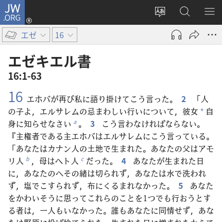
JW.ORG
ロ
サ
JW.ORG
メ
グ
イ
の
ニ
イ
エゼ
16
ト
検
を
ン
の
索
表
（新
エゼキエル​書
言
示
し
16:1-63
語
い
16
を
タ
エホバが再び私に語り掛けてこう言った。
2
「人
変
ブ
の子よ，エルサレムの忌まわしい行いについて，彼女
自
*
え
で
身に知らせなさい
。
3
こう言わなければならない。
a
る
開
『主権者である主エホバはエルサレムにこう言っている。
く）
「あなたはカナン人の土地で生まれた。あなたの父はアモ
リ人
，母はヘト人
だった。
4
あなたが生まれた日
b
c
に，あなたのへその緒は切られず，あなたは水で洗われ
ず，塩でこすられず，布にくるまれなかった。
5
あなた
をかわいそうに思ってこれらのことを1つでも行おうとす
る者は，一人もいなかった。誰もあなたに同情せず，あな