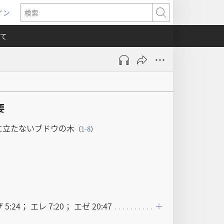
イン
新
検
索
て
）
要
に立たないブドウの木
（
1-8
）
ザ 5:24； エレ 7:20； エゼ 20:47