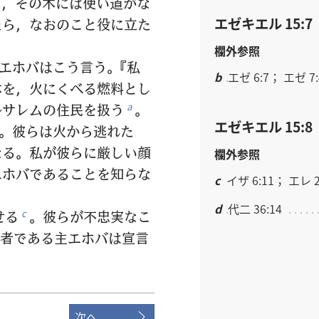
，その木には使い道がな
エゼキエル 15:7
たら，なおのこと役に立た
欄外参照
エホバはこう言う。『私
b
エゼ 6:7； エゼ 7:
木を，火にくべる燃料とし
ルサレムの住民を扱う
。
a
エゼキエル 15:8
。彼らは火から逃れた
なる。私が彼らに厳しい顔
欄外参照
エホバであることを知らな
c
イザ 6:11； エレ 2
d
代二 36:14
せる
。彼らが不忠実なこ
c
者である主エホバは宣言
次へ