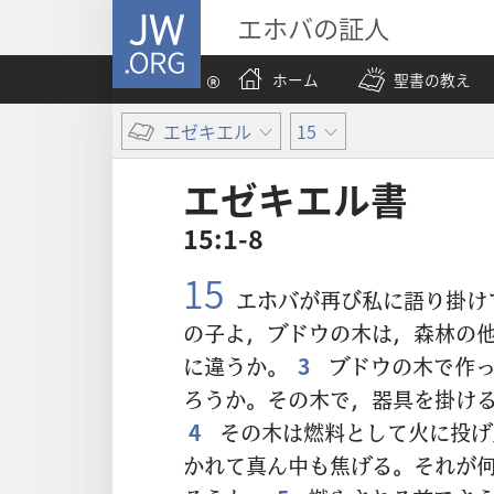
JW.ORG
エホバの証人
ホーム
聖書の教え
エゼキエル
15
エゼキエル​書
15:1-8
15
エホバが再び私に語り掛け
の子よ，ブドウの木は，森林の
に違うか。
3
ブドウの木で作っ
ろうか。その木で，器具を掛け
4
その木は燃料として火に投げ
かれて真ん中も焦げる。それが