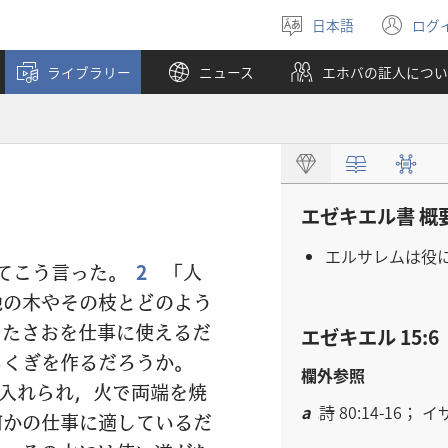
日本語
ログ
言
（
語
し
ライブラリー
ニュース
エホバの証人につい
を
い
選
タ
ぶ
ブ
で
開
く
エゼキエル書 概
エルサレムは役
てこう言った。
2
「人
他の木やその枝とどのよう
たさおを仕事に使えるだ
エゼキエル 15:6
るくぎを作るだろうか。
欄外参照
入れられ，火で両端を焼
a
詩 80:14-16； イ
何かの仕事に適しているだ