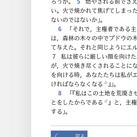
ろうか。
5
燃やされる前でさえ
い。火で焼かれて焦げてしまっ
ないのではないか」。
6
「それで，主権者である主
は，森林の木々の中でブドウの
て与えた。それと同じようにエ
7
私は彼らに厳しい顔を向けた
が，火で焼き尽くされることに
を向ける時，あなたたちは私が
ければならなくなる
』」。
b
8
「『私はこの土地を荒廃さ
とをしたからである
』と，主権
d
する」。
戻る