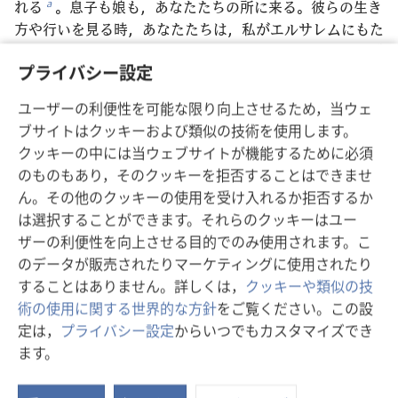
れる
。息子も娘も，あなたたちの所に来る。彼らの生き
a
方や行いを見る時，あなたたちは，私がエルサレムにもた
らした災い，その都市に行った全てのことについて，必ず
プライバシー設定
納得する
』」。
*
23
「『あなたたちは，彼らの生き方や行いを見る時，
ユーザーの利便性を可能な限り向上させるため，当ウェ
それによって納得する
。そして，その都市に対して私が
*
ブサイトはクッキーおよび類似の技術を使用します。
行わなければならなかった事を，理由もなく行ったのでは
クッキーの中には当ウェブサイトが機能するために必須
ないということを知る
』と，主権者である主エホバは宣
b
のものもあり，そのクッキーを拒否することはできませ
言する」。
ん。その他のクッキーの使用を受け入れるか拒否するか
は選択することができます。それらのクッキーはユー
ザーの利便性を向上させる目的でのみ使用されます。こ
戻る
次へ
のデータが販売されたりマーケティングに使用されたり
することはありません。詳しくは，
クッキーや類似の技
術の使用に関する世界的な方針
をご覧ください。この設
定は，
プライバシー設定
からいつでもカスタマイズでき
この出版物のコピーライト
ます。
ス
Copyright
©
2026
Watch Tower Bible and Tract Society of
タ
Pennsylvania.