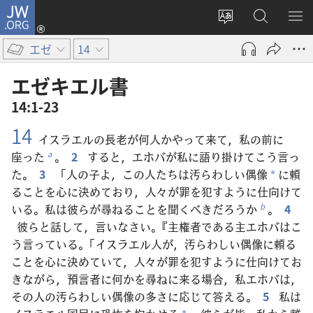
JW.ORG
ロ
サ
JW.ORG
メ
グ
イ
の
ニ
イ
エゼ
14
ト
検
を
ン
の
索
表
（新
エゼキエル​書
言
示
し
14:1-23
語
い
14
を
タ
イスラエルの長老が何人かやって来て，私の前に
変
ブ
座った
。
2
すると，エホバが私に語り掛けてこう言っ
a
え
で
た。
3
「人の子よ，この人たちは汚らわしい偶像
に頼
*
る
開
ることを心に決めており，人々が罪を犯すように仕向けて
く）
いる。私は彼らが尋ねることを聞くべきだろうか
。
4
b
彼らと話して，言いなさい。『主権者である主エホバはこ
う言っている。「イスラエル人が，汚らわしい偶像に頼る
ことを心に決めていて，人々が罪を犯すように仕向けてお
きながら，預言者に何かを尋ねに来る場合，私エホバは，
その人の汚らわしい偶像の多さに応じて答える。
5
私は