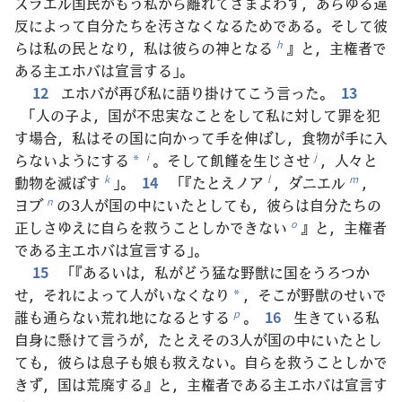
スラエル国民がもう私から離れてさまよわず，あらゆる違
反によって自分たちを汚さなくなるためである。そして彼
らは私の民となり，私は彼らの神となる
』と，主権者で
h
ある主エホバは宣言する」。
12
エホバが再び私に語り掛けてこう言った。
13
「人の子よ，国が不忠実なことをして私に対して罪を犯
す場合，私はその国に向かって手を伸ばし，食物が手に入
らないようにする
。そして飢饉を生じさせ
，人々と
i
j
*
動物を滅ぼす
」。
14
「『たとえノア
，ダニエル
，
k
l
m
ヨブ
の3人が国の中にいたとしても，彼らは自分たちの
n
正しさゆえに自らを救うことしかできない
』と，主権者
o
である主エホバは宣言する」。
15
「『あるいは，私がどう猛な野獣に国をうろつか
せ，それによって人がいなくなり
，そこが野獣のせいで
*
誰も通らない荒れ地になるとする
。
16
生きている私
p
自身に懸けて言うが，たとえその3人が国の中にいたとし
ても，彼らは息子も娘も救えない。自らを救うことしかで
きず，国は荒廃する』と，主権者である主エホバは宣言す