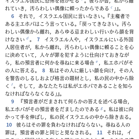
イスラエル国民に恐怖を抱かせる
。彼らが皆，私から離
*
れていき，汚らわしい偶像に頼ったからである
」』。
c
6
それで，イスラエル国民に言いなさい。『主権者で
ある主エホバはこう言っている。「戻ってきなさい。汚ら
わしい偶像から離れ，あらゆる忌まわしい行いから顔を背
けなさい
。
7
イスラエル人や，イスラエルにいる外国
d
人居住者が，私から離れ，汚らわしい偶像に頼ることを心
に決めていて，人々が罪を犯すように仕向けておきなが
ら，私の預言者に何かを尋ねに来る場合
，私エホバがそ
e
の人に答える。
8
私はその人に厳しい顔を向け，その人
を警告のしるしおよび格言の題材とし，私の民の中から除
く
。そして，あなたたちは私がエホバであることを知ら
f
なければならなくなる」』。
9
『預言者がだまされて何らかの答えを述べる場合，
私エホバがその預言者をだましたのである
。私は彼に向
g
かって手を伸ばし，私の民イスラエルの中から除き去る。
10
彼らはその罪を負わなければならない。尋ねる人の
罪は，預言者の罪と同じと見なされる。
11
それは，イ