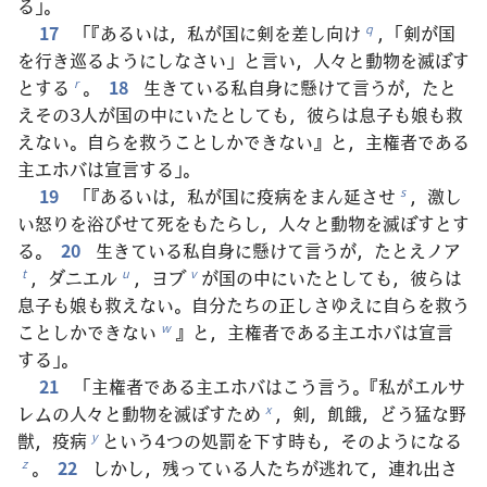
る」。
17
「『あるいは，私が国に剣を差し向け
，「剣が国
q
を行き巡るようにしなさい」と言い，人々と動物を滅ぼす
とする
。
18
生きている私自身に懸けて言うが，たと
r
えその3人が国の中にいたとしても，彼らは息子も娘も救
えない。自らを救うことしかできない』と，主権者である
主エホバは宣言する」。
19
「『あるいは，私が国に疫病をまん延させ
，激し
s
い怒りを浴びせて死をもたらし，人々と動物を滅ぼすとす
る。
20
生きている私自身に懸けて言うが，たとえノア
，ダニエル
，ヨブ
が国の中にいたとしても，彼らは
t
u
v
息子も娘も救えない。自分たちの正しさゆえに自らを救う
ことしかできない
』と，主権者である主エホバは宣言
w
する」。
21
「主権者である主エホバはこう言う。『私がエルサ
レムの人々と動物を滅ぼすため
，剣，飢餓，どう猛な野
x
獣，疫病
という4つの処罰を下す時も，そのようになる
y
。
22
しかし，残っている人たちが逃れて，連れ出さ
z