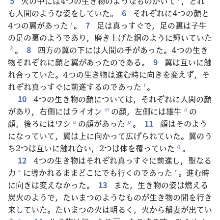
5
火の中には4つの生き物のようなものがいて
，どれ
も人間のような姿をしていた。
6
それぞれに4つの顔と
4つの翼があった
。
7
足は真っすぐで，足の裏は子牛
j
の足の裏のようであり，磨き上げた銅のように輝いていた
。
8
四方の翼の下には人間の手があった。4つの生き
k
物それぞれに顔と翼があったのである。
9
翼は互いに触
れ合っていた。4つの生き物は進む時に向きを変えず，そ
れぞれ真っすぐに前進するのであった
。
l
10
4つの生き物の顔については，それぞれに人間の顔
があり，右側にはライオン
の顔，左側には雄牛
の
m
n
顔，後ろにはワシ
の顔があった
。
11
顔はそのよう
o
p
になっていて，翼は上に向かって広げられていた。翼のう
ち2つは互いに触れ合い，2つは体を覆っていた
。
q
12
4つの生き物はそれぞれ真っすぐに前進し，聖なる
力
に導かれるままどこにでも行くのであった
。進む時
r
*
に向きは変えなかった。
13
また，生き物の姿は燃える
炭火のようで，たいまつのようなものが生き物の間を行き
来していた。たいまつの火は明るく，火から稲妻が出てい
s