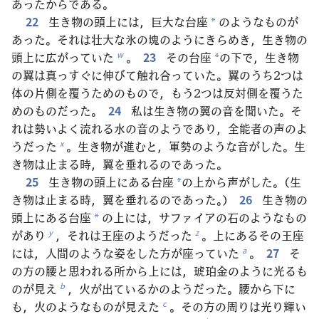
あったからである。
22
生き物の頭上には，巨大な台座
のようなものが
*
あった。それは壮大な氷の塊のようにきらめき，生き物の
頭上に広がっていた
。
23
その台座
の下で，生き物
w
*
の翼は真っすぐに伸びて触れ合っていた。翼のうち2つは
体の片側を覆うためのもので，もう2つは反対側を覆うた
めのものだった。
24
私は生き物の翼の音を聞いた。そ
れは勢いよく流れる水の音のようであり，全能者の声のよ
うだった
。生き物が進むと，軍勢のような音がした。生
x
き物は止まる時，翼を垂れるのであった。
25
生き物の頭上にある台座
の上から声がした。（生
*
き物は止まる時，翼を垂れるのであった。）
26
生き物の
頭上にある台座
の上には，サファイアの石のようなもの
*
があり
，それは王座のようだった
。上にあるその王座
y
z
には，人間のような姿をした方が座っていた
。
27
そ
a
の方の腰と思われる所から上には，琥珀金のように光るも
のが見え
，火が出ているかのようだった。腰から下に
b
も，火のようなものが見えた
。その方の周りは光り輝い
c