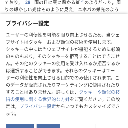
ており，
28
雨の日に雲に懸かる虹
のようだった。周
d
りの輝かしい光はそのように見え，エホバの栄光のよう
だった
。それを見た時，私はひれ伏した。すると，誰か
e
プライバシー設定
が話す声が聞こえてきた。
ユーザーの利便性を可能な限り向上させるため，当ウェ
ブサイトはクッキーおよび類似の技術を使用します。
戻る
次へ
クッキーの中には当ウェブサイトが機能するために必須
のものもあり，そのクッキーを拒否することはできませ
ん。その他のクッキーの使用を受け入れるか拒否するか
は選択することができます。それらのクッキーはユー
この出版物のコピーライト
ザーの利便性を向上させる目的でのみ使用されます。こ
のデータが販売されたりマーケティングに使用されたり
Copyright
©
2026
Watch Tower Bible and Tract Society of
することはありません。詳しくは，
クッキーや類似の技
Pennsylvania.
利用規約
|
プライバシーに関する方針
|
プライバシー設定
術の使用に関する世界的な方針
をご覧ください。この設
定は，
プライバシー設定
からいつでもカスタマイズでき
ます。
ス
タ