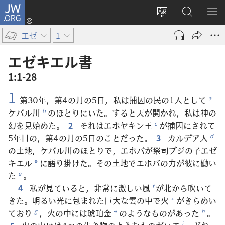
JW.ORG
ロ
サ
JW.ORG
メ
グ
イ
の
ニ
イ
エゼ
1
ト
検
を
ン
の
索
表
（新
エゼキエル​書
言
示
し
1:1-28
語
い
1
を
タ
第30年，第4の月の5日，私は捕囚の民の1人として
a
変
ブ
ケバル川
のほとりにいた。すると天が開かれ，私は神の
b
え
で
幻を見始めた。
2
それはエホヤキン王
が捕囚にされて
c
る
開
5年目の，第4の月の5日のことだった。
3
カルデア人
d
く）
の土地，ケバル川のほとりで，エホバが祭司ブジの子エゼ
キエル
に語り掛けた。その土地でエホバの力が彼に働い
*
た
。
e
4
私が見ていると，非常に激しい風
が北から吹いて
f
きた。明るい光に包まれた巨大な雲の中で火
がきらめい
*
ており
，火の中には琥珀金
のようなものがあった
。
g
h
*
i