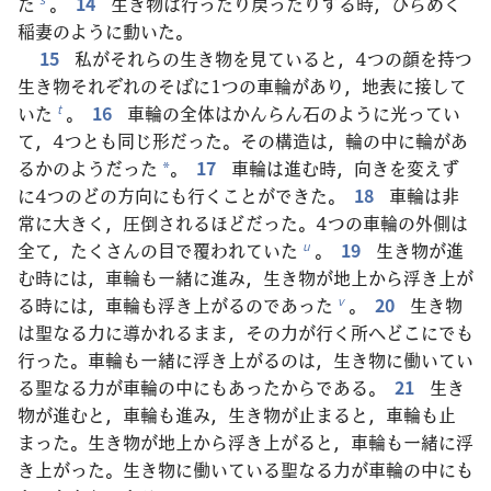
た
。
14
生き物は行ったり戻ったりする時，ひらめく
稲妻のように動いた。
15
私がそれらの生き物を見ていると，4つの顔を持つ
生き物それぞれのそばに1つの車輪があり，地表に接して
いた
。
16
車輪の全体はかんらん石のように光ってい
t
て，4つとも同じ形だった。その構造は，輪の中に輪があ
るかのようだった
。
17
車輪は進む時，向きを変えず
*
に4つのどの方向にも行くことができた。
18
車輪は非
常に大きく，圧倒されるほどだった。4つの車輪の外側は
全て，たくさんの目で覆われていた
。
19
生き物が進
u
む時には，車輪も一緒に進み，生き物が地上から浮き上が
る時には，車輪も浮き上がるのであった
。
20
生き物
v
は聖なる力に導かれるまま，その力が行く所へどこにでも
行った。車輪も一緒に浮き上がるのは，生き物に働いてい
る聖なる力が車輪の中にもあったからである。
21
生き
物が進むと，車輪も進み，生き物が止まると，車輪も止
まった。生き物が地上から浮き上がると，車輪も一緒に浮
き上がった。生き物に働いている聖なる力が車輪の中にも