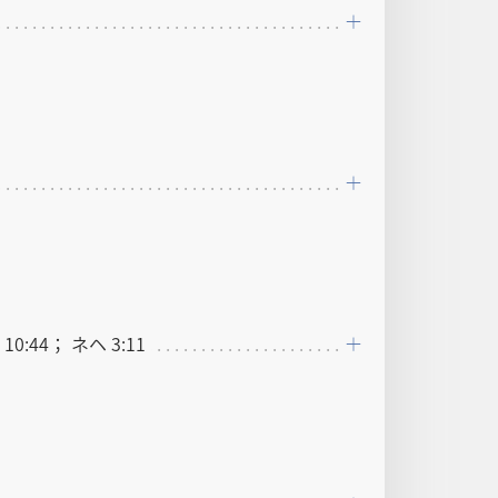
10:44； ネヘ 3:11