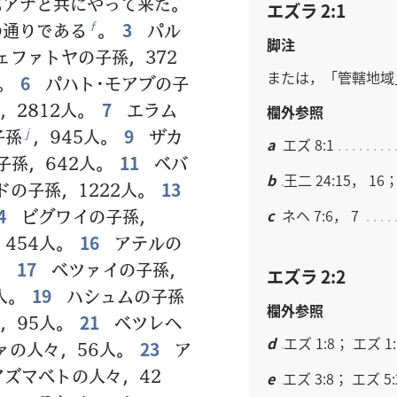
バアナと共にやって来た。
エズラ 2:1
の通りである
。
3
パル
f
脚注
ファトヤの子孫，372
または，「管轄地域
。
6
パハト･モアブの子
，2812人。
7
エラム
欄外参照
子孫
，945人。
9
ザカ
j
a
エズ 8:1
孫，642人。
11
ベバ
b
王二 24:15， 16；
の子孫，1222人。
13
4
ビグワイの子孫，
c
ネヘ 7:6， 7
454人。
16
アテルの
。
17
ベツァイの子孫，
エズラ 2:2
人。
19
ハシュムの子孫
欄外参照
，95人。
21
ベツレヘ
d
エズ 1:8； エズ 1:
の人々，56人。
23
ア
ズマベトの人々，42
e
エズ 3:8； エズ 5: