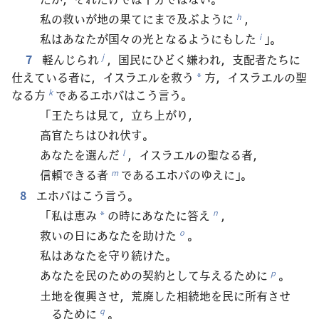
私の救いが地の果てにまで及ぶように
，
h
私はあなたが国々の光となるようにもした
」。
i
7
軽んじられ
，国民にひどく嫌われ，支配者たちに
j
仕えている者に，イスラエルを救う
方，イスラエルの聖
*
なる方
であるエホバはこう言う。
k
「王たちは見て，立ち上がり，
高官たちはひれ伏す。
あなたを選んだ
，イスラエルの聖なる者，
l
信頼できる者
であるエホバのゆえに」。
m
8
エホバはこう言う。
「私は恵み
の時にあなたに答え
，
n
*
救いの日にあなたを助けた
。
o
私はあなたを守り続けた。
あなたを民のための契約として与えるために
。
p
土地を復興させ，荒廃した相続地を民に所有させ
るために
。
q