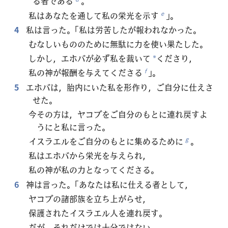
る者である
。
私はあなたを通して私の栄光を示す
」。
e
4
私は言った。「私は労苦したが報われなかった。
むなしいもののために無駄に力を使い果たした。
しかし，エホバが必ず私を裁いて
くださり，
*
私の神が報酬を与えてくださる
」。
f
5
エホバは，胎内にいた私を形作り，ご自分に仕えさ
せた。
今その方は，ヤコブをご自分のもとに連れ戻すよ
うにと私に言った。
イスラエルをご自分のもとに集めるために
。
g
私はエホバから栄光を与えられ，
私の神が私の力となってくださる。
6
神は言った。「あなたは私に仕える者として，
ヤコブの諸部族を立ち上がらせ，
保護されたイスラエル人を連れ戻す。
だが，それだけでは十分ではない。