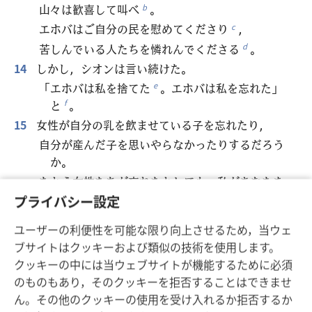
山々は歓喜して叫べ
。
b
エホバはご自分の民を慰めてくださり
，
c
苦しんでいる人たちを憐れんでくださる
。
d
14
しかし，シオンは言い続けた。
「エホバは私を捨てた
。エホバは私を忘れた」
e
と
。
f
15
女性が自分の乳を飲ませている子を忘れたり，
自分が産んだ子を思いやらなかったりするだろう
か。
たとえ女性たちが忘れたとしても，私があなたを
忘れることは決してない
。
g
プライバシー設定
16
私は手のひらにあなたを刻んだ。
ユーザーの利便性を可能な限り向上させるため，当ウェ
あなたの城壁は常に私の前にある。
ブサイトはクッキーおよび類似の技術を使用します。
17
あなたの子たちは急いで帰ってくる。
クッキーの中には当ウェブサイトが機能するために必須
あなたを破壊し荒廃させた者たちは，いなくな
のものもあり，そのクッキーを拒否することはできませ
る。
ん。その他のクッキーの使用を受け入れるか拒否するか