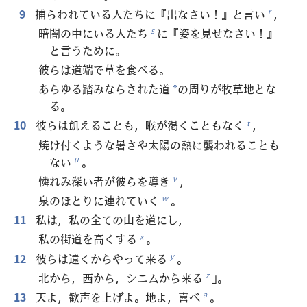
9
捕らわれている人たちに『出なさい！』と言い
，
r
暗闇の中にいる人たち
に『姿を見せなさい！』
s
と言うために。
彼らは道端で草を食べる。
あらゆる踏みならされた道
の周りが牧草地とな
*
る。
10
彼らは飢えることも，喉が渇くこともなく
，
t
焼け付くような暑さや太陽の熱に襲われることも
ない
。
u
憐れみ深い者が彼らを導き
，
v
泉のほとりに連れていく
。
w
11
私は，私の全ての山を道にし，
私の街道を高くする
。
x
12
彼らは遠くからやって来る
。
y
北から，西から，シニムから来る
」。
z
13
天よ，歓声を上げよ。地よ，喜べ
。
a