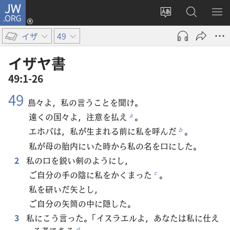
JW.ORG
ロ
サ
JW.ORG
メ
グ
イ
の
ニ
イ
イザ
49
ト
検
を
ン
の
索
表
（新
イザヤ​書
言
示
し
49:1-26
語
い
49
を
タ
島々よ，私の言うことを聞け。
変
ブ
遠くの国々よ，注意を払え
。
a
え
で
エホバは，私が生まれる前に私を呼んだ
。
b
る
開
私が母の胎内にいた時から私の名を口にした。
く）
2
私の口を鋭い剣のようにし，
ご自分の手の陰に私をかくまった
。
c
私を研いだ矢とし，
ご自分の矢筒の中に隠した。
3
私にこう言った。「イスラエルよ，あなたは私に仕え
d