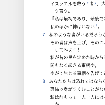
イスラエルを救う
者
，
j
*
う言う。
『私は最初であり，最後で
私のほかに神はいない
。
l
7
私のような者がいるだろう
その者は声を上げ，そのこ
してみよ
！
n
私が昔の民を定めた時から
間もなく起きる事柄や，
やがて生じる事柄を告げて
8
あなたたちは恐れてはなら
恐怖で身がすくむことがな
私は前もって一人一人には
か。