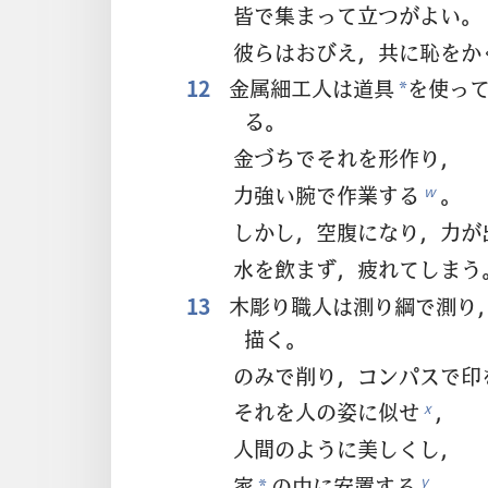
皆で集まって立つがよい。
彼らはおびえ，共に恥をか
12
金属細工人は道具
を使っ
*
る。
金づちでそれを形作り，
力強い腕で作業する
。
w
しかし，空腹になり，力が
水を飲まず，疲れてしまう
13
木彫り職人は測り綱で測り
描く。
のみで削り，コンパスで印
それを人の姿に似せ
，
x
人間のように美しくし，
家
の中に安置する
。
y