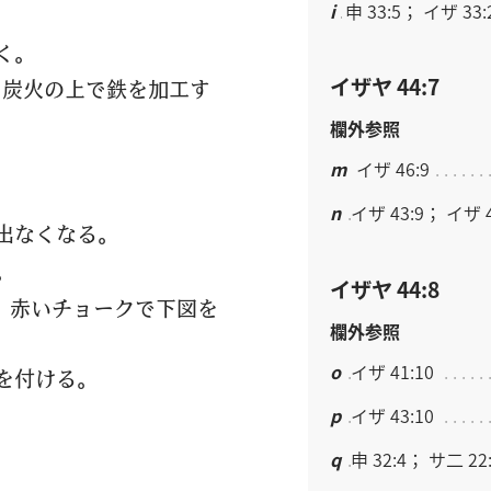
i
申 33:5； イザ 33:
く。
イザヤ 44:7
て炭火の上で鉄を加工す
欄外参照
m
イザ 46:9
n
イザ 43:9； イザ 4
出なくなる。
。
イザヤ 44:8
，赤いチョークで下図を
欄外参照
o
イザ 41:10
を付ける。
p
イザ 43:10
q
申 32:4； サ二 22