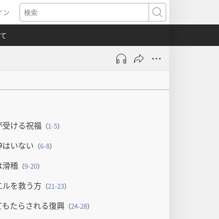
イン
新
検
索
て
）
が受ける祝福
（
1-5
）
神はいない
（
6-8
）
は滑稽
（
9-20
）
エルを救う方
（
21-23
）
てもたらされる復興
（
24-28
）