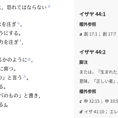
よ，恐れてはならない
d
イザヤ 44:1
水を注ぎ
，
e
欄外参照
うにする。
a
創 17:1； 創 17:7
力を注ぎ
，
f
イザヤ 44:2
るかのように
，
g
脚注
に育つ。
または，「生まれた
の」と言う
。
h
意味，「正しい者」
る。
欄外参照
バのもの」と書き，
c
申 32:15； 申 33:
る』。
d
イザ 41:10； エレ 
，