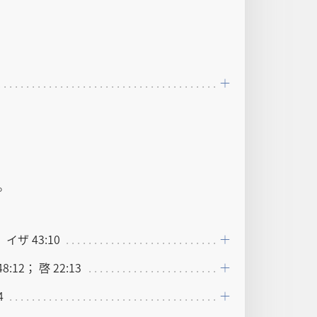
。
； イザ 43:10
8:12； 啓 22:13
4