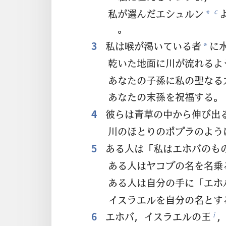
私が選んだエシュルン
c
*
。
3
私は喉が渇いている者
に
*
乾いた地面に川が流れるよ
あなたの子孫に私の聖なる
あなたの末孫を祝福する。
4
彼らは青草の中から伸び出
川のほとりのポプラのよう
5
ある人は「私はエホバのも
ある人はヤコブの名を名乗
ある人は自分の手に「エホ
イスラエルを自分の名とす
6
エホバ，イスラエルの王
i