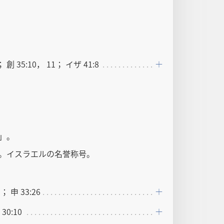
； 創 35:10， 11； イザ 41:8
」。
。イスラエルの名誉称号。
5； 申 33:26
30:10