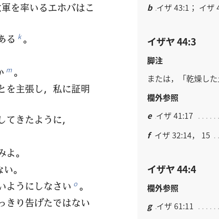
大軍を率いるエホバはこ
b
イザ 43:1； イザ 4
ある
。
k
イザヤ 44:3
脚注
か
。
m
または，「乾燥した
とを主張し，私に証明
欄外参照
e
イザ 41:17
してきたように，
f
イザ 32:14， 15
みよ。
イザヤ 44:4
ない。
いようにしなさい
。
o
欄外参照
っきり告げたではない
g
イザ 61:11