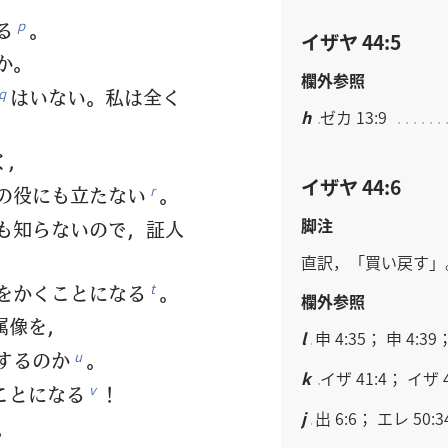
る
。
p
イザヤ 44:5
か。
欄外参照
はいない。私は全く
q
h
ゼカ 13:9
く，
イザヤ 44:6
の役にも立たない
。
r
脚注
も知らないので，証人
直訳，「買い戻す」
をかくことになる
。
t
欄外参照
属像を，
l
申 4:35； 申 4:39
するのか
。
u
k
イザ 41:4； イザ 4
ことになる
！
v
j
出 6:6； エレ 50:3
。