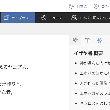
日本語
ログ
言
（
語
し
ライブラリー
ニュース
エホバの証人につい
を
い
選
タ
ぶ
ブ
で
開
く
イザヤ書 概要
神が選んだ人々
えるヤコブよ，
エホバのほかに
。
を形作り
，
人が作った偶像
b
きた者，
エホバはイスラ
キュロスを通し