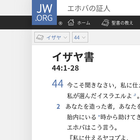
JW.ORG
エホバの証人
ホーム
聖書の教え
イザヤ
44
イザヤ​書
44:1-28
44
今こそ聞きなさい，私に仕
私が選んだイスラエルよ
a
2
あなたを造った者，あなた
胎内にいる
時から助けて
*
エホバはこう言う。
『私に仕えるヤコブよ，