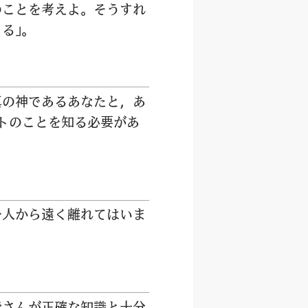
のことを
考
えよ。そうすれ
る」。
真
の
神
であるあなたと，あ
トのことを
知
る
必
要
があ
一人
から
遠
く
離
れてはいま
皆
さんが
正
確
な
知
識
と
十
分