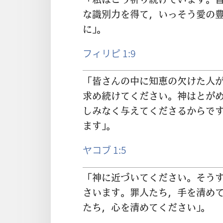
な
識
別
力
を
得
て，いっそう
愛
の
に」。
フィリピ 1:9
「
皆
さんの
中
に
知
恵
の
欠
けた
人
求
め
続
けてください。
神
はとが
しみなく
与
えてくださるからで
ます」。
ヤコブ 1:5
「
神
に
近
づいてください。そう
さいます。
罪
人
たち，
手
を
清
め
たち，
心
を
清
めてください」。