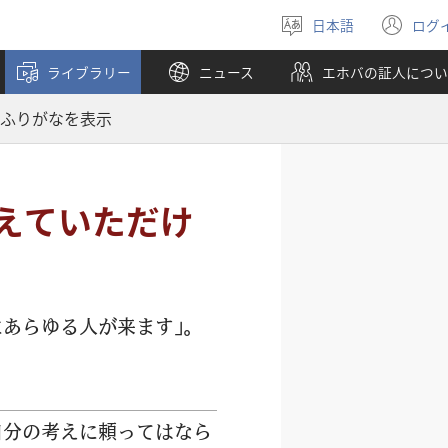
日本語
ログ
言
（
語
し
ライブラリー
ニュース
エホバの証人につい
を
い
選
タ
ふりがなを表示
ぶ
ブ
で
開
く
えていただけ
にあらゆる
人
が
来
ます」。
自
分
の
考
えに
頼
ってはなら