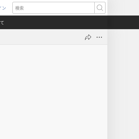
イン
新
検
索
て
）