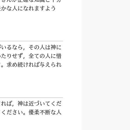
豊
かな
人
になれますよう
がいるなら，その
人
は
神
に
めたりせず，
全
ての
人
に
惜
す。
求
め
続
ければ
与
えられ
すれば，
神
は
近
づいてくだ
てください。
優
柔
不
断
な
人