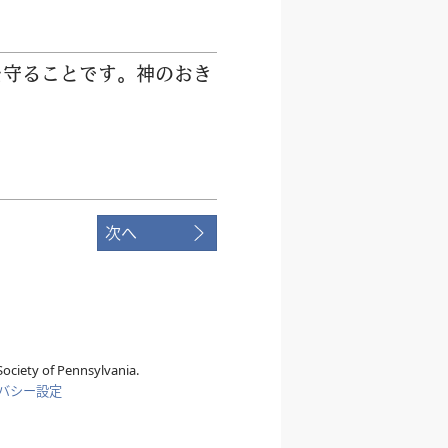
を
守
ることです。
神
のおき
次へ
ociety of Pennsylvania.
バシー設定