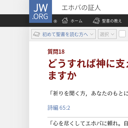
JW.ORG
エホバの証人
ホーム
聖書の教え
初めて聖書を読む方へ
選択
質問18
どうすれば神に支
ますか
「
祈
りを
聞
く
方
，あなたのもと
詩編 65:2
「
心
を
尽
くしてエホバに
頼
れ。