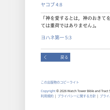
ヤコブ 4:8
「
神
を
愛
するとは，
神
のおきて
ては
重
荷
ではありません」。
ヨハネ第一 5:3
戻る
この出版物のコピーライト
Copyright
© 2026 Watch Tower Bible and Tract S
利用規約
|
プライバシーに関する方針
|
プライ