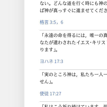
ない。どんな
道
を
行
く
時
にも
神
ば
神
が
真
っすぐに
進
ませてくださ
格言 3:5，6
「
永
遠
の
命
を
得
るには，
唯
一
の
なたが
遣
わされたイエス･キリス
ります」。
ヨハネ 17:3
「
実
のところ
神
は，
私
たち
一人
せん」。
使徒 17:27
「
私
はこう
祈
り
続
けています。