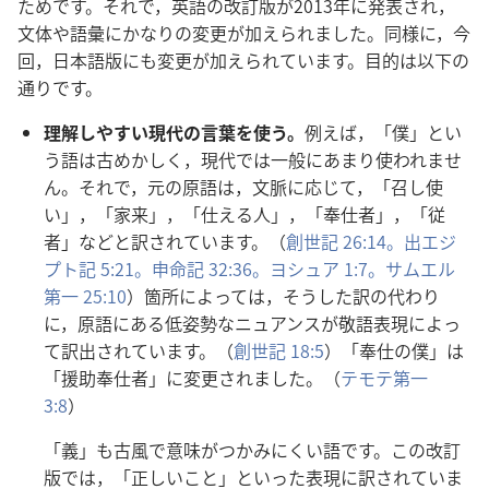
ためです。それで，英語の改訂版が2013年に発表され，
文体や語彙にかなりの変更が加えられました。同様に，今
回，日本語版にも変更が加えられています。目的は以下の
通りです。
理解しやすい現代の言葉を使う。
例えば，「僕」とい
う語は古めかしく，現代では一般にあまり使われませ
ん。それで，元の原語は，文脈に応じて，「召し使
い」，「家来」，「仕える人」，「奉仕者」，「従
者」などと訳されています。（
創世記 26:14。
出エジ
プト記 5:21。
申命記 32:36。
ヨシュア 1:7。
サムエル
第一 25:10
）箇所によっては，そうした訳の代わり
に，原語にある低姿勢なニュアンスが敬語表現によっ
て訳出されています。（
創世記 18:5
）「奉仕の僕」は
「援助奉仕者」に変更されました。（
テモテ第一
3:8
）
「義」も古風で意味がつかみにくい語です。この改訂
版では，「正しいこと」といった表現に訳されていま