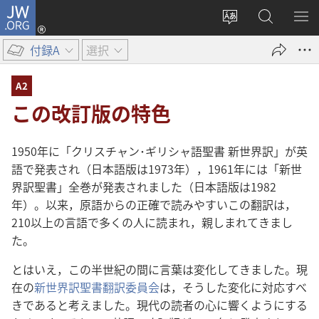
JW.ORG
ロ
サ
JW.ORG
メ
グ
イ
の
ニ
イ
付録A
選択
ト
検
を
ン
の
索
表
（新
A2
言
示
し
この改訂版の特色
語
い
を
タ
変
1950年に「クリスチャン･ギリシャ語聖書 新世界訳」が英
ブ
え
語で発表され（日本語版は1973年），1961年には「新世
で
る
界訳聖書」全巻が発表されました（日本語版は1982
開
年）。以来，原語からの正確で読みやすいこの翻訳は，
く）
210以上の言語で多くの人に読まれ，親しまれてきまし
た。
とはいえ，この半世紀の間に言葉は変化してきました。現
在の
新世界訳聖書翻訳委員会
は，そうした変化に対応すべ
きであると考えました。現代の読者の心に響くようにする