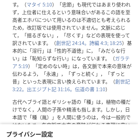
す。（
マタイ 5:10
）「忠節」も現代ではあまり使われ
ず，上位者に仕えるという意味合いがあるこの語を至
高者エホバについて用いるのは不適切とも考えられる
ため，改訂版では使用されていません。文脈に応じ
て，「揺るぎない」，「尽くす」などの表現を使って
訳されています。（
創世記 24:14。
詩編 4:3;
18:25
）基
本的に「淫行」は「性的不道徳」に，「みだらな行
い」は「恥知らずな行い」になっています。（
ガラテ
ア 5:19
）「定めのない時」は，各文脈で本来の意味が
伝わるよう，「永遠」，「ずっと続く」，「ずっと
昔」といった表現に言い換えられています。（
創世記
3:22。
出エジプト記 31:16。
伝道の書 1:10
）
古代ヘブライ語とギリシャ語の「種」は，植物の種だ
けでなく，人間の子孫や精液も指します。しかし，日
本語で「種（胤）」を人間に使うのは，今は一般的で
はないため，各文脈で本来の意味が伝わる表現に言い
換えられています。（
創世記 1:11;
22:17;
48:4。
ルカ
プライバシー設定