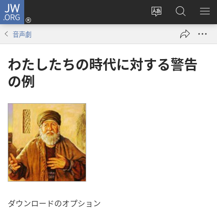
JW.ORG
ロ
サ
JW.ORG
メ
グ
イ
の
ニ
イ
音声劇
ト
検
を
ン
の
索
表
（新
わたしたちの時代に対する警告
言
示
し
の例
語
い
を
タ
変
ブ
え
で
る
開
く）
ダウンロードのオプション