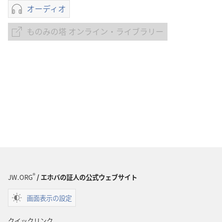
オーディオ
オー
ディ
ものみの塔 オンライン・ライブラリー
も
オ
の
の
み
ダ
の
ウ
塔
ン
オ
ロー
ン
ド
ラ
オ
イ
プ
ン・
ショ
ラ
ン
イ
わ
®
JW.ORG
/ エホバの証人の公式ウェブサイト
ブ
た
ラ
画面表示の設定
し
リー
た
クイックリンク