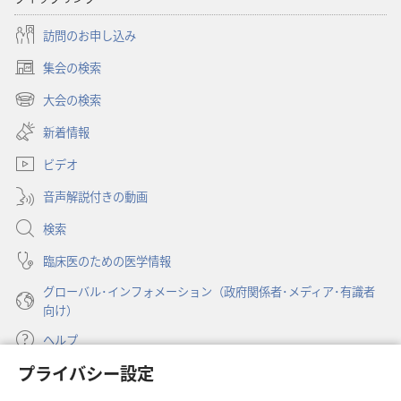
ち
の
訪問のお申し込み
時
集会の検索
代
（新
に
し
大会の検索
（新
い
対
し
新着情報
タ
す
い
ブ
る
ビデオ
タ
で
警
ブ
開
音声解説付きの動画
で
告
く）
開
の
検索
く）
例
臨床医のための医学情報
グローバル･インフォメーション（政府関係者･メディア･有識者
向け）
ヘルプ
プライバシー設定
寄付
（新