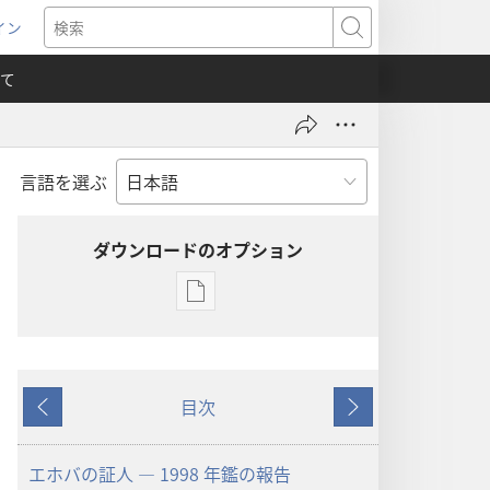
イン
新
検
索
て
言語を選ぶ
）
ダウンロードのオプション
出
版
物
の
目次
ダ
戻
次
ウ
る
へ
ン
エホバの証人 ― 1998 年鑑の報告