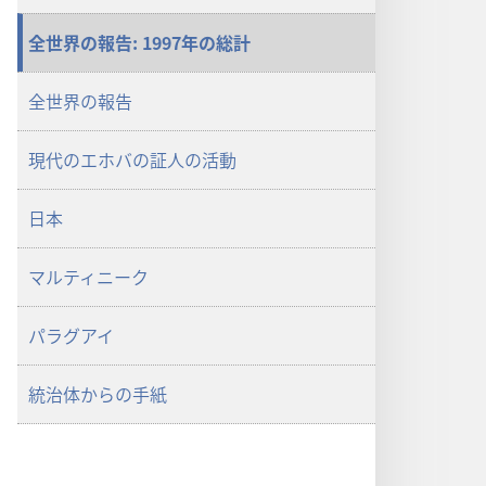
ロー
ド
全世界の報告: 1997年の総計
オ
プ
全世界の報告
ショ
ン
現代のエホバの証人の活動
1998
エ
日本
ホ
バ
の
マルティニーク
証
人
パラグアイ
の
年
統治体からの手紙
鑑