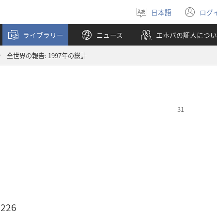
日本語
ログ
言
（
語
し
ライブラリー
ニュース
エホバの証人につい
を
い
選
タ
全世界の報告: 1997年の総計
ぶ
ブ
で
開
く
226