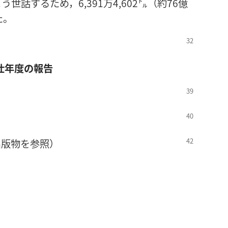
話するため，6,391万4,602㌦（約76億
た。
仕年度の報告
出版物を参照）