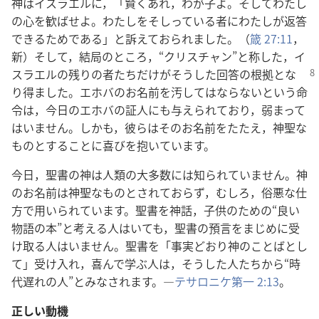
神はイスラエルに，「賢くあれ，わが子よ。そしてわたし
の心を歓ばせよ。わたしをそしっている者にわたしが返答
できるためである」と訴えておられました。（
箴 27:11
，
新）そして，結局のところ，“クリスチャン”と称した，イ
スラエル
の残りの者たちだけがそうした回答の根拠とな
り得ました。エホバのお名前を汚してはならないという命
令は，今日のエホバの証人にも与えられており，弱まって
はいません。しかも，彼らはそのお名前をたたえ，神聖な
ものとすることに喜びを抱いています。
今日，聖書の神は人類の大多数には知られていません。神
のお名前は神聖なものとされておらず，むしろ，俗悪な仕
方で用いられています。聖書を神話，子供のための“良い
物語の本”と考える人はいても，聖書の預言をまじめに受
け取る人はいません。聖書を「事実どおり神のことばとし
て」受け入れ，喜んで学ぶ人は，そうした人たちから“時
代遅れの人”とみなされます。―
テサロニケ第一 2:13
。
正しい動機