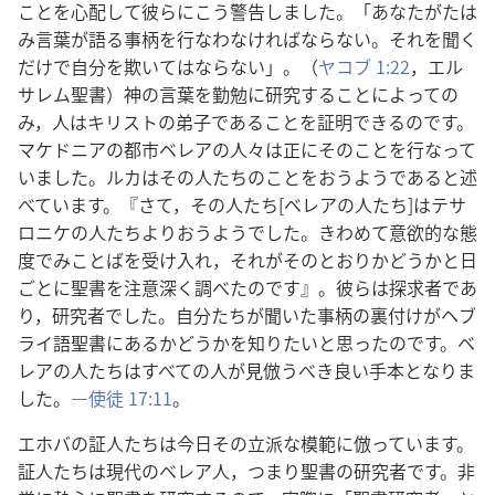
ことを心配して彼らにこう警告しました。「あなたがたは
み言葉が語る事柄を行なわなければならない。それを聞く
だけで自分を欺いてはならない」。（
ヤコブ 1:22
，エル
サレム聖書）神の言葉を勤勉に研究することによっての
み，人はキリストの弟子であることを証明できるのです。
マケドニアの都市ベレアの人々は正にそのことを行なって
いました。ルカはその人たちのことをおうようであると述
べています。『さて，その人たち[ベレアの人たち]はテサ
ロニケの人たちよりおうようでした。きわめて意欲的な態
度でみことばを受け入れ，それがそのとおりかどうかと日
ごとに聖書を注意深く調べたのです』。彼らは探求者であ
り，研究者でした。自分たちが聞いた事柄の裏付けがヘブ
ライ語聖書にあるかどうかを知りたいと思ったのです。ベ
レアの人たちはすべての人が見倣うべき良い手本となりま
した。―
使徒 17:11
。
エホバの証人たちは今日その立派な模範に倣っています。
証人たちは現代のベレア人，つまり聖書の研究者です。非