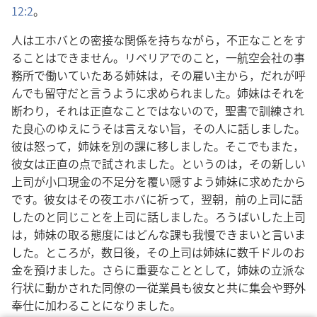
12:2
。
人はエホバとの密接な関係を持ちながら，不正なことをす
ることはできません。リベリアでのこと，一航空会社の事
務所で働いていたある姉妹は，その雇い主から，だれが呼
んでも留守だと言うように求められました。姉妹はそれを
断わり，それは正直なことではないので，聖書で訓練され
た良心のゆえにうそは言えない旨，その人に話しました。
彼は怒って，姉妹を別の課に移しました。そこでもまた，
彼女は正直の点で試されました。というのは，その新しい
上司が小口現金の不足分を覆い隠すよう姉妹に求めたから
です。彼女はその夜エホバに祈って，翌朝，前の上司に話
したのと同じことを上司に話しました。ろうばいした上司
は，姉妹の取る態度にはどんな課も我慢できまいと言いま
した。ところが，数日後，その上司は姉妹に数千ドルのお
金を預けました。さらに重要なこととして，姉妹の立派な
行状に動かされた同僚の一従業員も彼女と共に集会や野外
奉仕に加わることになりました。