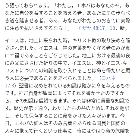
う語っておられます。「わたし，エホバはあなたの神，あ
なたに自分を益することを教える者，あなたにその歩むべ
き道を踏ませる者。ああ，あなたがわたしのおきてに実際
に注意を払いさえするなら！」―
イザヤ 48:17，18
，新。
イエスは，地上に来られた時，キリスト教の取り決めを確
立されました。イエスは，神の言葉を堅く守る者のみが真
に幸福であることをご存じでした。地上における最後の夜
にみ父にささげた祈りの中で，イエスは，神とイエス･キ
リストについての知識を取り入れることは命を得たいと願
う人に必要であることを述べられました。（
ヨハネ
17:3
）聖書に収められている知識は確かに命を与えるもの
です。神ご自身が聖霊によってそれを書かせたのですか
ら，その知識は信頼できます。それは非常に貴重な知識で
す。歴史が示す通り，わたしたちの益のためにそれを翻訳
し，そして保存することに命をかけた人々がいます。今
日，エホバの証人はそのみ言葉をあらゆる国民と国語の
人々に携えて行くという仕事に，時にはやはり命の危険を