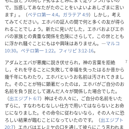
もに放とうの同じ下劣なよどみにまで走りつづけないの
で，当惑してあなたがたのことをいよいよあしざまに言い
ます」。（
ペテロ第一 4:4。
ガラテア 4:9
）しかし，考え
てみてください。エホバの証人の間で何と多くの友が得ら
れることでしょう。新たに見いだした，エホバおよびエホ
バの家族との貴重な関係を危険にさらして，この世ととも
に浮かれ騒ぐことにもはや興味はありません。―
マルコ
10:30。
ペテロ第一 1:22。
フィリピ 3:12-16
。
アダムとエバが悪魔に説き伏せられ，神の言葉を拒絶
し，それを守ることに失敗して幸福を失ったはるか昔から
幾千年にもわたり，エホバというお名前は汚されてきまし
た。そのことが特に顕著だったのは，エホバがご自分のお
名前を負う民として選んだ人々が関係した場合でした。
（
出エジプト 6:7
）神はその人々に，ご自分の名前をいた
ずらに，すなわちむなしい仕方で用いてはならないとお命
じになりました。その命令に従わないなら，その人々に恐
ろしい結果が臨むことになっていたのです。（
出エジプト
20:7
）エホバはエレミヤの口を通して彼らにこう言われま