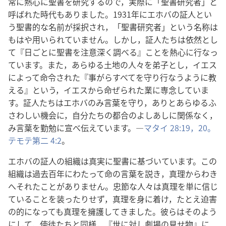
常に熱心に聖書を研究するので，実際に「聖書研究者」と
呼ばれた時代もありました。1931年にエホバの証人とい
う聖書的な名前が採択され，「聖書研究者」という名称は
もはや用いられていません。しかし，証人たちは依然とし
て『日ごとに聖書を注意深く調べる』ことを熱心に行なっ
ています。また，あらゆる土地の人々を弟子とし，イエス
によって命令された『事がらすべてを守り行なうように教
える』という，イエスから命ぜられた業に専念していま
す。証人たちはエホバのみ言葉を守り，ありとあらゆるふ
さわしい機会に，自分たちの都合のよしあしに関係なく，
み言葉を勤勉に宣べ伝えています。―
マタイ 28:19，20。
テモテ第二 4:2
。
エホバの証人の組織は真実に聖書に基づいています。この
組織は過去百年にわたって命の言葉を説き，真理からわき
へそれたことがありません。忠節な人々は真理を単に信じ
ていることを装ったりせず，真理を身に着け，たとえ迫害
の的になっても真理を擁護してきました。彼らはそのよう
にして，使徒たちと同様，『世に対し劇場の見せ物』に