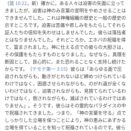
（
箴 10:22
，新）確かに，ある人々は迫害の矢面に立って
きましたが，迫害は神のみ言葉の宣明をやめさせることは
できませんでした。これは神権組織の歴史と一般の歴史の
示すところです。迫害は苦痛や悲しみをもたらしてそれら
証人たちの信仰を失わせはしませんでした。彼らは落伍者
とはなりませんでした。それどころか，エホバの祝福を得
て，富まされました。神に仕える点での彼らの大胆さは，
その保護をもたらすものとなりました。なぜなら，真理を
断固として，良心的に，また恐れることなく支持し続けた
からです。（
テモテ第一 3:15
）彼らは「あらゆる面で圧
迫されながらも，動きがとれないほど締めつけられている
わけではなく，困惑させられながらも，のがれ道が全くな
いわけではなく，迫害されながらも，見捨てられているわ
けではなく，倒されながらも，滅ぼされているわけではあ
りません」。そうです，彼らはその霊的なパラダイスの中
で祝福されてきました。つまり，『神の言葉を守る』点で
しっかりした立場を保つことにより，神の恵みにあずかる
立場を得ていることを知って祝福されているのです。彼ら