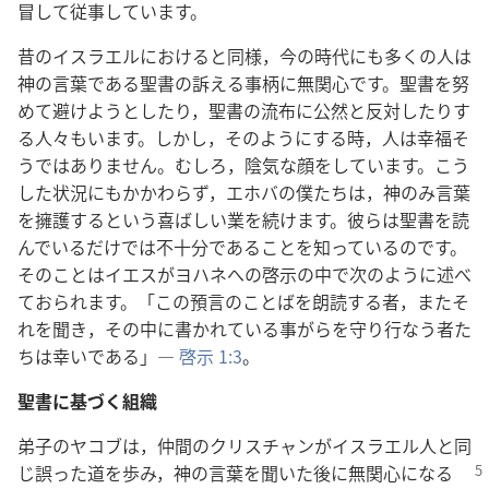
冒して従事しています。
昔のイスラエルにおけると同様，今の時代にも多くの人は
神の言葉である聖書の訴える事柄に無関心です。聖書を努
めて避けようとしたり，聖書の流布に公然と反対したりす
る人々もいます。しかし，そのようにする時，人は幸福そ
うではありません。むしろ，陰気な顔をしています。こう
した状況にもかかわらず，エホバの僕たちは，神のみ言葉
を擁護するという喜ばしい業を続けます。彼らは聖書を読
んでいるだけでは不十分であることを知っているのです。
そのことはイエスがヨハネへの啓示の中で次のように述べ
ておられます。「この預言のことばを朗読する者，またそ
れを聞き，その中に書かれている事がらを守り行なう者た
ちは幸いである」―
啓示 1:3
。
聖書に基づく組織
弟子のヤコブは，仲間のクリスチャンがイスラエル人と同
じ誤った道を
歩み，神の言葉を聞いた後に無関心になる