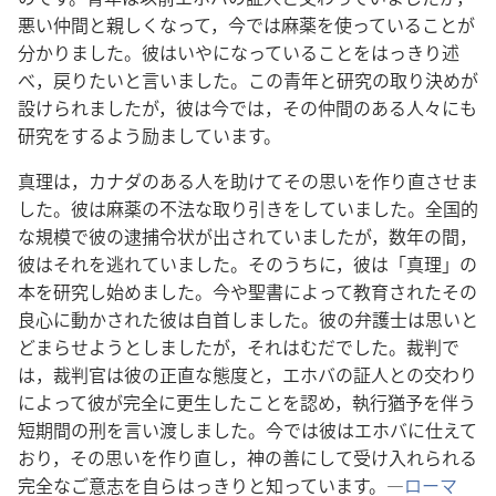
悪い仲間と親しくなって，今では麻薬を使っていることが
分かりました。彼はいやになっていることをはっきり述
べ，戻りたいと言いました。この青年と研究の取り決めが
設けられましたが，彼は今では，その仲間のある人々にも
研究をするよう励ましています。
真理は，カナダのある人を助けてその思いを作り直させま
した。彼は麻薬の不法な取り引きをしていました。全国的
な規模で彼の逮捕令状が出されていましたが，数年の間，
彼はそれを逃れていました。そのうちに，彼は「真理」の
本を研究し始めました。今や聖書によって教育されたその
良心に動かされた彼は自首しました。彼の弁護士は思いと
どまらせようとしましたが，それはむだでした。裁判で
は，裁判官は彼の正直な態度と，エホバの証人との交わり
によって彼が完全に更生したことを認め，執行猶予を伴う
短期間の刑を言い渡しました。今では彼はエホバに仕えて
おり，その思いを作り直し，神の善にして受け入れられる
完全なご意志を自らはっきりと知っています。―
ローマ