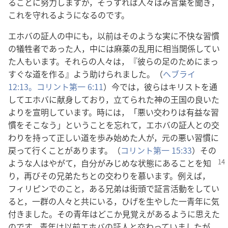
ることに努力しますが，そうすれば人々はみ言葉を聞き，
これを守れるようになるのです。
エホバの証人の中にも，以前はそのような実に不快な習慣
の犠牲者であった人，中には麻薬の乱用に相当関係してい
た人もいます。それらの人々は，『彼らの足のためにまっ
すぐな道を作る』よう助けられました。（
ヘブライ
12:13。
コリント第一 6:11
）今では，彼らはキリストを通
してエホバに献身しており，立てられた神の王国の良いた
よりを宣明しています。時には，「悪い交わりは有益な習
慣をそこなう」ということを忘れて，エホバの証人との交
わりを持って正しい道を歩み始めた人が，元の悪い習慣に
戻って行くことがあります。（
コリント第一 15:33
）その
ような人はやがて，
自分がみじめな状態にあることを知
り，再びその兄弟たちとの交わりを慕います。例えば，
フィリピンでのこと，ある兄弟は街頭で証言活動をしてい
ると，一群の人々と共にいる，ひげを生やした一青年に気
付きました。その青年はどこか見覚えがあるように思えた
のです。青年は以前エホバの証人と交わっていましたが，