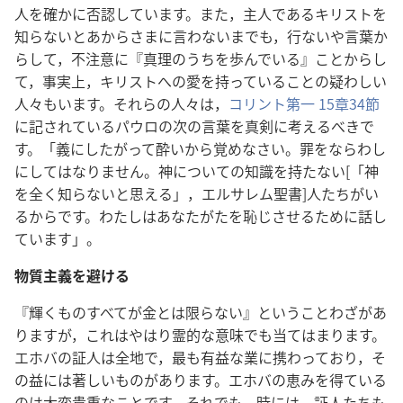
人を確かに否認しています。また，主人であるキリストを
知らないとあからさまに言わないまでも，行ないや言葉か
らして，不注意に『真理のうちを歩んでいる』ことからし
て，事実上，キリストへの愛を持っていることの疑わしい
人々もいます。それらの人々は，
コリント第一 15章34節
に記されているパウロの次の言葉を真剣に考えるべきで
す。「義にしたがって酔いから覚めなさい。罪をならわし
にしてはなりません。神についての知識を持たない[「神
を全く知らないと思える」，エルサレム聖書]人たちがい
るからです。わたしはあなたがたを恥じさせるために話し
ています」。
物質主義を避ける
『輝くものすべてが金とは限らない』ということわざがあ
りますが，これはやはり霊的な意味でも当てはまります。
エホバの証人は全地で，最も有益な業に携わっており，そ
の益には著しいものがあります。エホバの恵みを得ている
のは大変貴重なことです。それでも，時には，証人たちも