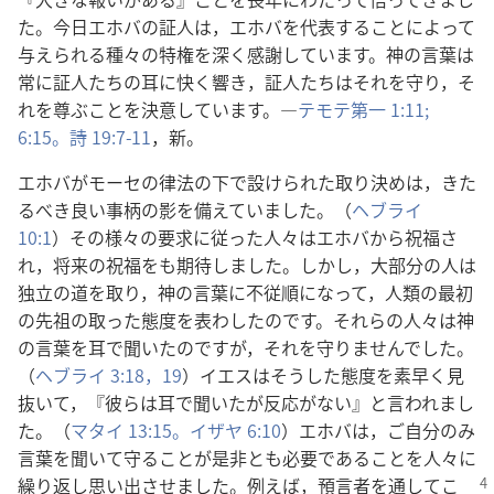
た。今日エホバの証人は，エホバを代表することによって
与えられる種々の特権を深く感謝しています。神の言葉は
常に証人たちの耳に快く響き，証人たちはそれを守り，そ
れを尊ぶことを決意しています。―
テモテ第一 1:11;
6:15。
詩 19:7-11
，新。
エホバがモーセの律法の下で設けられた取り決めは，きた
るべき良い事柄の影を備えていました。（
ヘブライ
10:1
）その様々の要求に従った人々はエホバから祝福さ
れ，将来の祝福をも期待しました。しかし，大部分の人は
独立の道を取り，神の言葉に不従順になって，人類の最初
の先祖の取った態度を表わしたのです。それらの人々は神
の言葉を耳で聞いたのですが，それを守りませんでした。
（
ヘブライ 3:18，19
）イエスはそうした態度を素早く見
抜いて，『彼らは耳で聞いたが反応がない』と言われまし
た。（
マタイ 13:15。
イザヤ 6:10
）エホバは，ご自分のみ
言葉を聞いて守ることが是非とも必要であることを人々に
繰り返し
思い出させました。例えば，預言者を通してこ