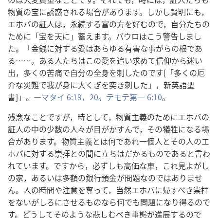
物質の宝に誘惑される場合があります。しかし賢明にも，
エホバの証人は，永続する富の方を好むので，自分たちの
ために「宝を天に」蓄えます。パウロはこう警告しまし
た。「金銭に対する愛はあらゆる有害な事がらの根であ
る……。ある人たちはこの愛を追い求めて信仰から迷い
出，多くの苦痛で自分の全身を刺したのです[「多くの厄
介な災難で我が身に大くぎを突き刺した」，新英語聖
書]」。―
マタイ 6:19，20。
テモテ第一 6:10
。
残念なことですが，時として，物質主義のためにエホバの
証人の中の少数の人々が目がかすんで，その犠牲になる場
合があります。物質主義とは何であれ一個人とその人のエ
ホバに対する崇拝との間に立ちはだかるものであると言わ
れています。ですから，必ずしも高価な車，これ見よがし
の家，あるいは多額の銀行預金が問題なのではありませ
ん。人の時間や注意を奪って，当然エホバに帰すべき崇拝
をないがしろにさせるものなら何でも問題になり得るので
す。どうしてそのような悲しむべき事態が進展するので