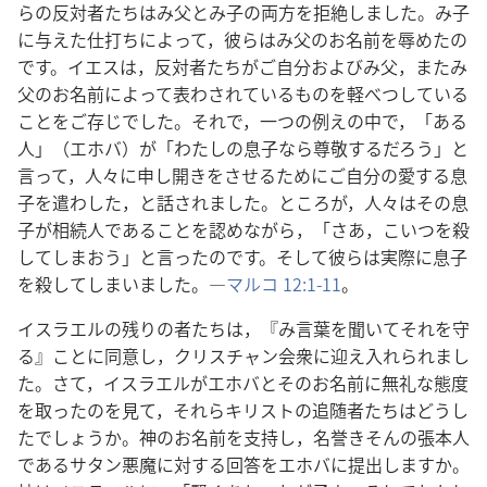
らの反対者たちはみ父とみ子の両方を拒絶しました。み子
に与えた仕打ちによって，彼らはみ父のお名前を辱めたの
です。イエスは，反対者たちがご自分およびみ父，またみ
父のお名前によって表わされているものを軽べつしている
ことをご存じでした。それで，一つの例えの中で，「ある
人」（エホバ）が「わたしの息子なら尊敬するだろう」と
言って，人々に申し開きをさせるためにご自分の愛する息
子を遣わした，と話されました。ところが，人々はその息
子が相続人であることを認めながら，「さあ，こいつを殺
してしまおう」と言ったのです。そして彼らは実際に息子
を殺してしまいました。―
マルコ 12:1-11
。
イスラエルの残りの者たちは，『み言葉を聞いてそれを守
る』ことに同意し，クリスチャン会衆に迎え入れられまし
た。さて，イスラエルがエホバとそのお名前に無礼な態度
を取ったのを見て，それらキリストの追随者たちはどうし
たでしょうか。神のお名前を支持し，名誉きそんの張本人
であるサタン悪魔に対する回答をエホバに提出しますか。