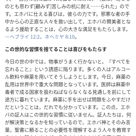
のとも思わず[顧みず]苦しみの杭に耐え……られた」ので
す。エホバに仕える喜びは，彼らの力です。邪悪な者の手
中から心の正直な人々を救い出して，エホバの賛美者とな
るよう援助することは，心の大きな満足をもたらします。
―
ヘブライ 12:2。
ネヘミヤ 8:10
。
この世的な習慣を捨てることは喜びをもたらす
今日の世の中では，物事がうまく行かないと，『すべてを
忘れること』という誘惑に陥ります。多くの人はアルコー
ル飲料や麻薬を用いてそうしようとします。今日，麻薬の
乱用は世界中で重大な問題となっています。医師は麻薬中
毒者で成る国家を扱わねばならなくなる見通しを前にして
途方に暮れています。麻薬に手を出せば問題をふやすだけ
だということは，だれでも分かっています。この点，エホ
バの証人はこの世的な習慣に従いません。証人たちは，何
が解決策となるかを知っているので，エホバ神とそのみ言
葉，聖書に頼ることの必要性を理解するよう人々を教育す