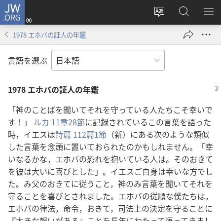
JW.ORG
ロ
サ
JW.ORG
メ
グ
イ
の
ニ
イ
1978 エホバの証人の年鑑
ト
検
を
ン
の
索
表
（新
言語を選ぶ
言
示
し
語
い
1978 エホバの証人の年鑑
を
タ
変
ブ
「神のことばを聞いてそれを守っている人たちこそ幸いで
え
で
す！」
ルカ 11章28節
に記録されているこの言葉を語った
る
開
時，イエスは
詩篇 112篇1節
（新）にある次のような類似
く）
した言葉を念頭に置いておられたのかもしれません。「幸
いなるかな，エホバの恐れを抱いている人は。そのおきて
を彼は大いに喜びとした」。イエスご自身は幸いな方でし
た。み父のおきてに従うこと，神のみ言葉を聞いてそれを
守ることを喜びとされました。エホバの従順な僕たちは，
エホバの律法，命令，おきて，司法上の決定を守ることに
『大きな報いがある』ことを長年にわたって悟ってきまし