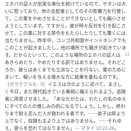
エホバの証人が忠実な奉仕を続けているので，サタンは大
いに怒っており，世の支配者としてのその影響力を行使し
て，この業をやめさせることができないとしても縮小させ
ようとしています。ですから，彼が時々反対を引き起こさ
せて，この業に対する禁令をもたらしたりしても驚くには
当たりません。昨年中，コンゴ共和国やインドネシアでも
このことが起きましたし，他の場所でも騒ぎが起きていま
す。だからといって，このような場所のエホバの
証人は
あきらめたり，やめたりする訳ではありません。それどこ
ろか，彼らはあくまでも立派なことを行ない，霊のために
まいて，報いを与える偉大な方に結果を委ねるのです。
（
ガラテア 6:8，9
）イエスは次のように述べて，まさし
く今日，また現代起きている事柄に備えられるよう，追随
者に用意させました。「あなたがたは，わたしの名のゆえ
にすべての人の憎しみの的になるでしょう。しかし，終わ
りまで耐え忍んだ人が救われる者です。……弟子は師より
上でなく，奴隷も主より上ではありません。……それゆ
え，彼らを恐れてはなりません」―
マタイ 10:22-26
。