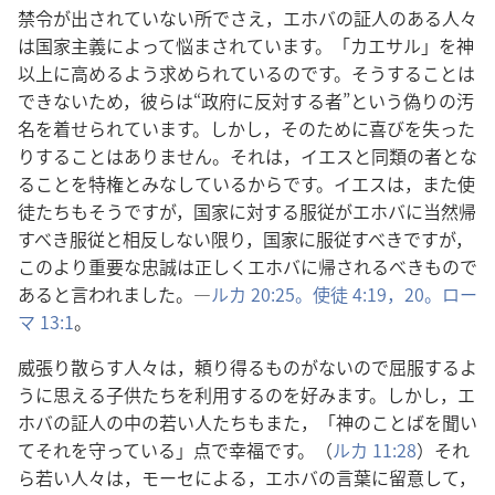
禁令が出されていない所でさえ，エホバの証人のある人々
は国家主義によって悩まされています。「カエサル」を神
以上に高めるよう求められているのです。そうすることは
できないため，彼らは“政府に反対する者”という偽りの汚
名を着せられています。しかし，そのために喜びを失った
りすることはありません。それは，イエスと同類の者とな
ることを特権とみなしているからです。イエスは，また使
徒たちもそうですが，国家に対する服従がエホバに当然帰
すべき服従と相反しない限り，国家に服従すべきですが，
このより重要な忠誠は正しくエホバに帰されるべきもので
あると言われました。―
ルカ 20:25。
使徒 4:19，20。
ロー
マ 13:1
。
威張り散らす人々は，頼り得るものがないので屈服するよ
うに思える子供たちを利用するのを好みます。しかし，エ
ホバの証人の中の若い人たちもまた，「神のことばを聞い
てそれを守っている」点で幸福です。（
ルカ 11:28
）それ
ら若い人々は，モーセによる，エホバの言葉に留意して，