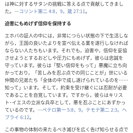
は神に対するサタンの挑戦に答える点で貢献してきまし
た。―
コリント第二 4:8，9。
箴 27:11
。
迫害にもめげず信仰を保持する
エホバの証人の中には，非常につらい状態の下で生活しな
がら，王国の良いたよりを宣べ伝える業を遂行しなければ
ならない人たちもいます。それでも，迫害や，信仰を妥協
させようとするおどしや圧力にもめげず，彼らは忠誠を
守っています。彼らは「堅い信仰をもって」悪魔に立ち向
かっており，「苦しみを忍ぶ点での同じことが」世にいる
仲間の兄弟たち「全体の中で成し遂げられているのを……
知って」います。そして，約束を受け継ぐには忍耐が必要
であることを自覚しています。ですから，彼らはキリス
ト･イエスの立派な兵卒として，悪を忍ぶことにあずかっ
ているのです。―
ペテロ第一 5:8，9。
テモテ第二 2:3。
ヘ
ブライ 6:12
。
この事物の体制の来たるべき滅びを広く告げ知らせる点で