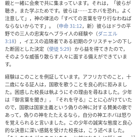
親と一緒に会衆で共に集まっています。それは，「彼らが
聴き，また学ぶためです。彼らは……エホバを恐れ，よく
注意して」，神の律法の「すべての言葉を守り行なわねば
ならないからです」。（
申命 31:12
，新）彼らはドラの平
野での三人の忠実なヘブライ人の経験や（
ダニエル
3:18
），イエスの追随者である初期のクリスチャンの下し
た断固とした決定（
使徒 5:29
）から益を得てきたので，
そのような威張り散らす人々に面する備えができていま
す。
経験はこのことを例証しています。アフリカでのこと，十
二歳になる証人は，国歌を歌うことを良心的に拒みまし
た。困惑した校長は執ようにその理由を尋ねました。少年
は『御言葉を聞き』，『それを守る』ことに心がけていた
ので，国歌は国家主義という偽りの神に対する賛美の歌で
あって，偽りの神をたたえるなら，自分の神エホバは怒り
を覚えられると言いました。この少年の誠実な態度と良心
的な決意に深い感銘を受けた校長は，こう述べました。