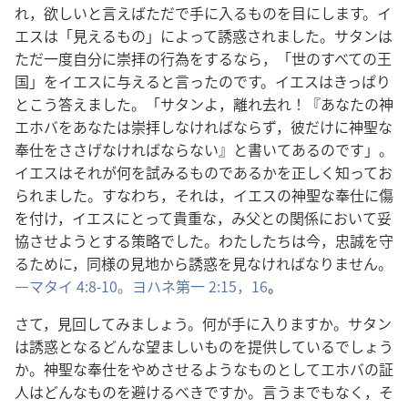
れ，欲しいと言えばただで手に入るものを目にします。イ
エスは「見えるもの」によって誘惑されました。サタンは
ただ一度自分に崇拝の行為をするなら，「世のすべての王
国」をイエスに与えると言ったのです。イエスはきっぱり
とこう答えました。「サタンよ，離れ去れ！『あなたの神
エホバをあなたは崇拝しなければならず，彼だけに神聖な
奉仕をささげなければならない』と書いてあるのです」。
イエスはそれが何を試みるものであるかを正しく知ってお
られました。すなわち，それは，イエスの神聖な奉仕に傷
を付け，イエスにとって貴重な，み父との関係において妥
協させようとする策略でした。わたしたちは今，忠誠を守
るために，同様の見地から誘惑を見なければなりません。
―
マタイ 4:8-10。
ヨハネ第一 2:15，16
。
さて，見回してみましょう。何が手に入りますか。サタン
は誘惑となるどんな望ましいものを提供しているでしょう
か。神聖な奉仕をやめさせるようなものとしてエホバの証
人はどんなものを避けるべきですか。言うまでもなく，そ