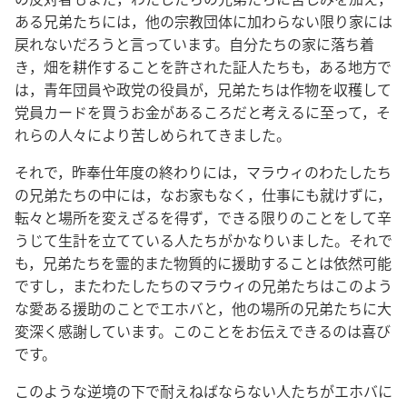
ある兄弟たちには，他の宗教団体に加わらない限り家には
戻れないだろうと言っています。自分たちの家に落ち着
き，畑を耕作することを許された証人たちも，ある地方で
は，青年団員や政党の役員が，兄弟たちは作物を収穫して
党員カードを買うお金があるころだと考えるに至って，そ
れらの人々により苦しめられてきました。
それで，昨奉仕年度の終わりには，マラウィのわたしたち
の兄弟たちの中には，なお家もなく，仕事にも就けずに，
転々と場所を変えざるを得ず，できる限りのことをして辛
うじて生計を立てている人たちがかなりいました。それで
も，兄弟たちを霊的また物質的に援助することは依然可能
ですし，またわたしたちのマラウィの兄弟たちはこのよう
な愛ある援助のことでエホバと，他の場所の兄弟たちに大
変深く感謝しています。このことをお伝えできるのは喜び
です。
このような逆境の下で耐えねばならない人たちがエホバに