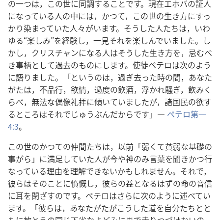
の一つは，この世に同調することです。現在エホバの証人
になっている人の中には，かつて，この世の生き方にすっ
かり染まっていた人々がいます。そうした人たちは，いわ
ゆる“楽しみ”を経験し，一見それを楽しんでいました。し
かし，クリスチャンになる人はそうした生き方を，忌むべ
き事柄として過去のものにします。使徒ペテロは次のよう
に語りました。「というのは，過ぎ去った時の間，あなた
がたは，不品行，欲情，過度の飲酒，浮かれ騒ぎ，飲みく
らべ，無法な偶像礼拝に傾いていましたが，諸国民の欲す
るところはそれでじゅうぶんだからです」―
ペテロ第一
4:3
。
この世のかつての仲間たちは，以前「弱くて貧弱な基礎の
事がら」に満足していた人が今や神のみ言葉を聞きかつ行
なっている理由を理解できないかもしれません。それで，
彼らはそのことに憤慨し，彼らの益となるはずの命の音信
に耳を閉ざすのです。ペテロはさらに次のように述べてい
ます。「彼らは，あなたがたがこうした道を自分たちとと