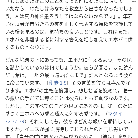
「もしあなたがこのことをもっと前にわたしに話し
て
いたなら，わたしはあなたを教室から出さなかったでしょ
う。人は真の神を愚ろうしてはならないからです」。年若
い伝道者が自分たちの神を正しく代表する特権を認識して
いる様を見るのは，気持ちの良いことです。これはまた，
エホバを非難する者に対する答えを増し加えてエホバに供
するものとなります。
どんな境遇の下にあっても，エホバに仕えるよう，その民
を動かしているのは何でしょうか。彼らが聞き，また読ん
だ言葉は，「地の最も遠い所にまで」証人となるよう彼ら
に命じています。（
使徒 1:8
）その言葉を彼らは喜んで守
ります。エホバの主権を擁護し，悲しむ者を慰めて，唯一
の救いの手だてに導くことは彼らにとって喜びなのです。
しかし，このすべてのことの根底にあるのは，第一の掟に
基づくエホバへの愛と隣人に対する愛です。（
マタイ
22:37-39
）それにしても，彼らはどんな報いを期待してい
ますか。イエスが強く期待しておられたのと同じ報いで
す。「自分の前に置かれた喜びのために，（彼は）恥をも