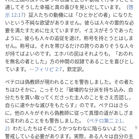
通してそうした幸福と真の喜びを見いだしています。（
啓
示 12:17
）証人たちの動機には「ひとかどの者」になりた
いという不純な欲望がありません。彼らは人々の霊的な必
要を満たすために仕えていますが，イエスがそうであった
ように，彼らも人々の追従を退け，称号を持とうとはしま
せん。称号は，それを帯びるだけの誇りのありそうな人々
が持てばよいのです。エホバの民はそれよりも，「おのれ
を無名の者とした」方の仲間の奴隷であることを喜びとし
ています。―
フィリピ 2:7
，欽定訳。
ペテロは偽教師が現われることを警告しました。その者た
ちはひそかに，こっそりと『破壊的な分派を持ち込み，自
分たちを買い取ってくださった主人のことをさえ否認し，
自らに速やかな滅びをもたらす』のです。ペテロはさら
に，他の人々がそれら偽教師に従って真理の道があしざま
に言われることをも警告しました。（
ペテロ第二 2:1，
2
）わたしたちは
そのこうかつなわなに陥らないように
警戒している必要があります。実際，ある人々は自分の主