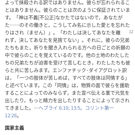
よって抹殺される訳ではありません。彼らが忘れられるこ
とはありません。彼らのことは次のように保証されていま
す。「神は不義[不公正]なかたではないので，あなたが
た……のその働きと，こうしてみ名に示した愛とを忘れた
り
はされ（ません）」。「わたしは決してあなたを離
れず，決してあなたを見捨てない」。それに，彼らの兄弟
たちもまた，祈りを聞き入れられる方への日ごとの祈願の
中で彼らのことを覚えているのです。他の土地のわたした
ちの兄弟たちが迫害を受けて苦しむとき，わたしたちも彼
らと共に苦しみます。エンファチック･ダイアグロット訳
は，「一つの肢体が苦しめば，すべての肢体は同情する」
と述べています。この「同情」は，物質の面で彼らを援助
することによってのみならず，また宣べ伝える業で元気を
出したり，もっと精力を出したりすることによって示され
てきました。―
ヘブライ 6:10;
13:5。
コリント第一
12:26
。
国家主義