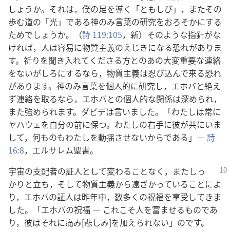
しょうか。それは，僕の足を導く「ともしび」，またその
歩む道の「光」である神のみ言葉の研究をおろそかにする
ためでしょうか。（
詩 119:105
，新）そのような指針がな
ければ，人は容易に物質主義のえじきになる恐れがありま
す。祈りを聞き入れてくださる方とのあの大変重要な連絡
をないがしろにするなら，物質主義は忍び込んで来る恐れ
があります。神のみ言葉を個人的に研究し，エホバと絶え
ず連絡を取るなら，エホバとの個人的な関係は深められ，
また強められます。ダビデは言いました。「わたしは常に
ヤハウェを自分の前に保つ。わたしの右手に彼が共にいま
して，何ものもわたしを動揺させないからである」―
詩
16:8
，エルサレム聖書。
宇宙の支配者の証人として変わることなく，またしっ
かりと立ち，そして物質主義から遠ざかっていることによ
り，エホバの証人は昨年中，数多くの祝福を享受してきま
した。「エホバの祝福 ― これこそ人を富ませるものであ
り，彼はそれに痛み[悲しみ]を加えられない」のです。