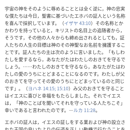
宇宙の神をそのように辱めることとは全く逆に，神の忠実
な僕たちは今日，聖書に基づいたエホバの証人という名称
を喜んで採択しています。（
イザヤ 43:10
）その名称とか
かわりを持っていると，キリストの名目上の追随者から，
そうです，その他の人々からも締め出されるとしても，証
人たちの人生の目標は神のその神聖なお名前を擁護するこ
とです。証人たちの主は次のように言いました。「もしわ
たしを愛するなら，あなたがたはわたしのおきてを守るで
しょう。……わたしのおきてを守るなら，あなたがたはわ
たしの愛のうちにとどまることになるのです。わたしが父
のおきてを守ってその愛のうちにとどまっているのと同じ
です」。（
ヨハネ 14:15;
15:10
）み父のおきてを守ること
はイエスに喜びと幸福をもたらしました。それでイエス
は，「神のことばを聞いてそれを守っている人たちこそ」
幸いであると言われたのです。―
ルカ 11:28
。
エホバの証人は，イエスの証しをする業および神の設立さ
れた王国の良いたよりの伝道を正しい動機で行なうことを