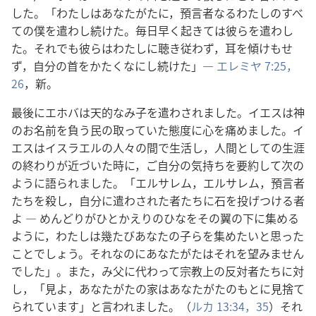
した。「わたしはあなたがたに，預言者なるわたしのすべ
ての僕を遣わし続けた。毎日早く起きては彼らを遣わし
た。それでも彼らはわたしに聴き従わず，耳を傾けもせ
ず，自分の首をかたくなにし続けた」―
エレミヤ 7:25，
26
，新。
最後にエホバは天的なみ子を遣わされました。イエスは神
のお名前を負う民の取っていた態度に心を痛めました。イ
エスはイスラエルの人々の間で生活し，人間としての生涯
の終わりが近づいた時に，ご自分の気持ちを要約して次の
ように語られました。「エルサレム，エルサレム，預言者
たちを殺し，自分に遣わされた者たちに石を投げつける者
よ ― めんどりがひとかえりのひなをその翼の下に集める
ように，わたしは幾たびあなたの子らを集めたいと思った
ことでしょう。それなのにあなたがたはそれを望みません
でした」。また，み父に代わって宗教上の反対者たちに対
し，「見よ，あなたがたの家はあなたがたのもとに見捨て
られています」と言われました。（
ルカ 13:34，35
）それ