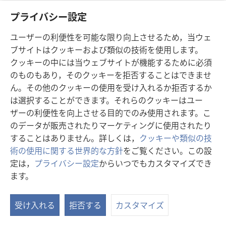
聖書に語らせる
プライバシー設定
タイの北東部で，ある若い姉妹は床屋の出納係として働い
ユーザーの利便性を可能な限り向上させるため，当ウェ
ていました。この姉妹は，自分の良心にそむいて行動する
ブサイトはクッキーおよび類似の技術を使用します。
ことを拒み，税金を偽って申告するようにとの雇い主の求
クッキーの中には当ウェブサイトが機能するために必須
めに応じなかったために解雇されました。その結果，自由
のものもあり，そのクッキーを拒否することはできませ
な時間ができたこの姉妹は開拓奉仕を始めました。後日，
ん。その他のクッキーの使用を受け入れるか拒否するか
雇い主は彼女を捜し，戻って来るよう懇願しました。レジ
は選択することができます。それらのクッキーはユー
の現金がいつも不足
するようになったからです。自分の
ザーの利便性を向上させる目的でのみ使用されます。こ
正直さを認めてもらえたことを喜んだものの，この姉妹は
のデータが販売されたりマーケティングに使用されたり
全時間の伝道活動にとどまることを望みました。彼女は，
することはありません。詳しくは，
クッキーや類似の技
自分がみ言葉を聞いて理解し，それを保ち，大切にし，そ
術の使用に関する世界的な方針
をご覧ください。この設
れに基づいて行動したゆえに，本当に幸福でした。聖書が
定は，
プライバシー設定
からいつでもカスタマイズでき
その導きとなったのです。
ます。
目
戸別訪問，街路伝道，あるいは家庭聖書研究の別なく，エ
次
ホバの証人が人々に話す際に聖書を用いる結果，組織は進
受け入れる
拒否する
カスタマイズ
を
歩しました。人々の家を訪問する際，少なくとも最初のう
表