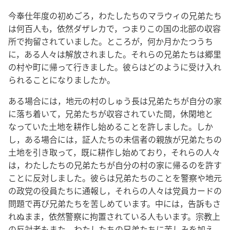
今奉仕年度の初めごろ，わたしたちのマラウィの兄弟たち
は何百人も，依然ダザレカで，つまりこの国の北部の収容
所で拘留されていました。ところが，何か月かたつうち
に，ある人々は解放されました。それらの兄弟たちは郷里
の村や町に帰って行きました。彼らはどのように受け入れ
られることになりましたか。
ある場合には，地元の村のしゅう長は兄弟たちが自分の家
に落ち着いて，兄弟たちが収容されていた間，休閑地と
なっていた土地を耕作し始めることを許しました。しか
し，ある場合には，証人たちの未信者の親族が兄弟たちの
土地を引き取って，既に耕作し始めており，それらの人々
は，わたしたちの兄弟たちが自分の村の家に帰るのを許す
ことに反対しました。彼らは兄弟たちのことを警察や地元
の政党の役員たちに通報し，それらの人々は党員カードの
問題で再び兄弟たちを苦しめています。中には，告訴もさ
れぬまま，依然警察に拘置されている人もいます。宗教上
の反対者もまた，わたしたちの兄弟たちに苦しみを加え，