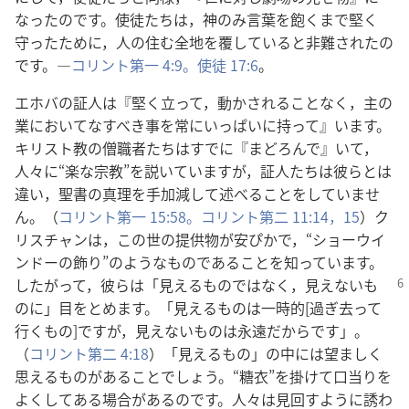
なったのです。使徒たちは，神のみ言葉を飽くまで堅く
守ったために，人の住む全地を覆していると非難されたの
です。―
コリント第一 4:9。
使徒 17:6
。
エホバの証人は『堅く立って，動かされることなく，主の
業においてなすべき事を常にいっぱいに持って』います。
キリスト教の僧職者たちはすでに『まどろんで』いて，
人々に“楽な宗教”を説いていますが，証人たちは彼らとは
違い，聖書の真理を手加減して述べることをしていませ
ん。（
コリント第一 15:58。
コリント第二 11:14，15
）ク
リスチャンは，この世の提供物が安ぴかで，“ショーウイ
ンドーの飾り”のようなものであることを知っています。
したがって，彼らは「見えるものではなく，見えない
も
のに」目をとめます。「見えるものは一時的[過ぎ去って
行くもの]ですが，見えないものは永遠だからです」。
（
コリント第二 4:18
）「見えるもの」の中には望ましく
思えるものがあることでしょう。“糖衣”を掛けて口当りを
よくしてある場合があるのです。人々は見回すように誘わ