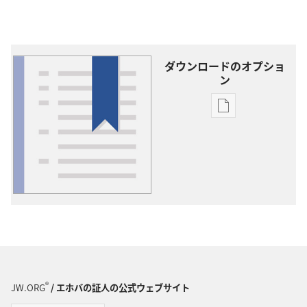
ダウンロードのオプショ
ン
出
版
物
の
ダ
ウ
ン
ロー
ド
オ
プ
®
JW.ORG
/ エホバの証人の公式ウェブサイト
ショ