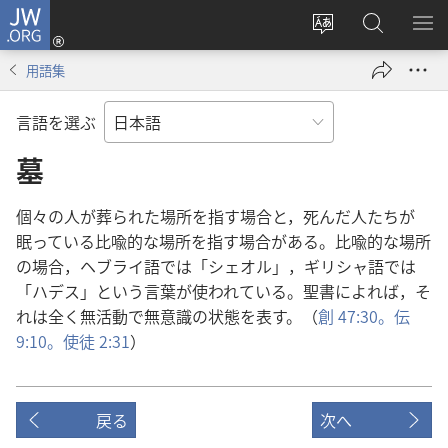
JW.ORG
ロ
サ
JW.ORG
メ
グ
イ
の
ニ
イ
用語集
ト
検
を
ン
の
索
表
（新
言語を選ぶ
言
示
し
語
墓
い
を
タ
変
ブ
個々の人が葬られた場所を指す場合と，死んだ人たちが
え
で
眠っている比喩的な場所を指す場合がある。比喩的な場所
る
開
の場合，ヘブライ語では「シェオル」，ギリシャ語では
く）
「ハデス」という言葉が使われている。聖書によれば，そ
れは全く無活動で無意識の状態を表す。（
創 47:30。
伝
9:10。
使徒 2:31
）
戻る
次へ