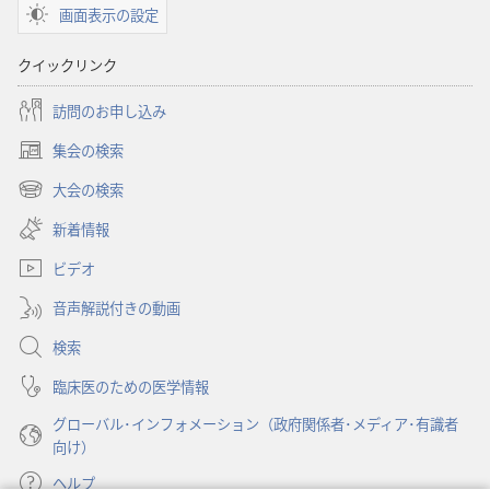
画面表示の設定
ン
用
クイックリンク
語
集
訪問のお申し込み
集会の検索
（新
し
大会の検索
（新
い
し
新着情報
タ
い
ブ
ビデオ
タ
で
ブ
開
音声解説付きの動画
で
く）
開
検索
く）
臨床医のための医学情報
グローバル･インフォメーション（政府関係者･メディア･有識者
向け）
ヘルプ