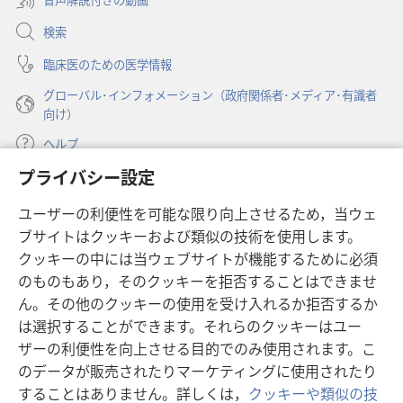
で
く）
開
検索
く）
臨床医のための医学情報
グローバル･インフォメーション（政府関係者･メディア･有識者
向け）
ヘルプ
プライバシー設定
寄付
（新
ユーザーの利便性を可能な限り向上させるため，当ウェ
し
ブサイトはクッキーおよび類似の技術を使用します。
い
ものみの塔 オンライン・ライブラリー
（新
タ
クッキーの中には当ウェブサイトが機能するために必須
し
ブ
®
のものもあり，そのクッキーを拒否することはできませ
JW Hub
い
（新
で
ん。その他のクッキーの使用を受け入れるか拒否するか
タ
し
開
®
JW Library
ブ
は選択することができます。それらのクッキーはユー
い
く）
で
タ
ザーの利便性を向上させる目的でのみ使用されます。こ
®
Watchtower Library
開
ブ
のデータが販売されたりマーケティングに使用されたり
く）
で
することはありません。詳しくは，
クッキーや類似の技
開