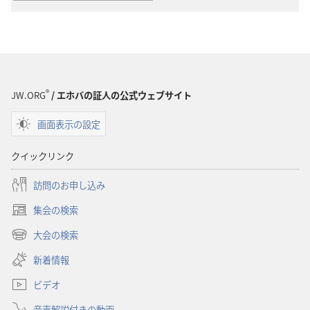
ウ
ン
ロー
ド
オ
プ
®
JW.ORG
/ エホバの証人の公式ウェブサイト
ショ
画面表示の設定
ン
用
クイックリンク
語
集
訪問のお申し込み
集会の検索
（新
し
大会の検索
（新
い
し
新着情報
タ
い
ブ
ビデオ
タ
で
ブ
開
音声解説付きの動画