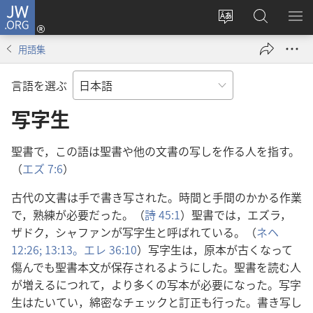
JW.ORG
ロ
サ
JW.ORG
メ
グ
イ
の
ニ
イ
用語集
ト
検
を
ン
の
索
表
（新
言語を選ぶ
言
示
し
語
写字生
い
を
タ
変
ブ
聖書で，この語は聖書や他の文書の写しを作る人を指す。
え
で
（
エズ 7:6
）
る
開
古代の文書は手で書き写された。時間と手間のかかる作業
く）
で，熟練が必要だった。（
詩 45:1
）聖書では，エズラ，
ザドク，シャファンが写字生と呼ばれている。（
ネヘ
12:26;
13:13。
エレ 36:10
）写字生は，原本が古くなって
傷んでも聖書本文が保存されるようにした。聖書を読む人
が増えるにつれて，より多くの写本が必要になった。写字
生はたいてい，綿密なチェックと訂正も行った。書き写し