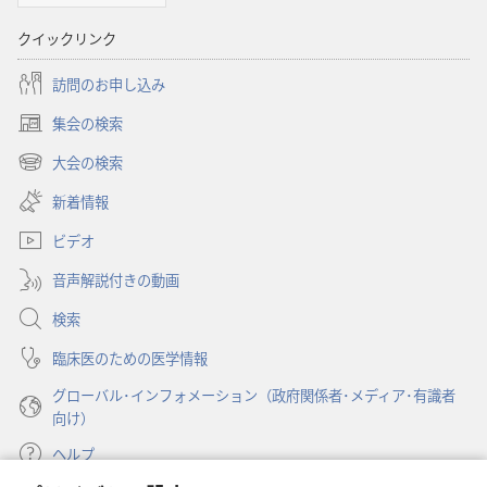
用
語
クイックリンク
集
訪問のお申し込み
集会の検索
（新
し
大会の検索
（新
い
し
新着情報
タ
い
ブ
ビデオ
タ
で
ブ
開
音声解説付きの動画
で
く）
開
検索
く）
臨床医のための医学情報
グローバル･インフォメーション（政府関係者･メディア･有識者
向け）
ヘルプ