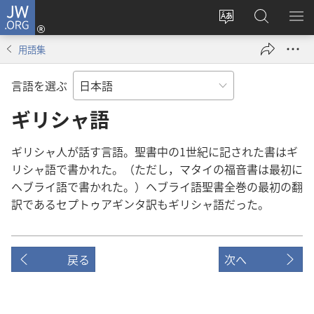
JW.ORG
ロ
サ
JW.ORG
メ
グ
イ
の
ニ
イ
用語集
ト
検
を
ン
の
索
表
（新
言語を選ぶ
言
示
し
語
ギリシャ語
い
を
タ
変
ブ
ギリシャ人が話す言語。聖書中の1世紀に記された書はギ
え
で
リシャ語で書かれた。（ただし，マタイの福音書は最初に
る
開
ヘブライ語で書かれた。）ヘブライ語聖書全巻の最初の翻
く）
訳であるセプトゥアギンタ訳もギリシャ語だった。
戻る
次へ