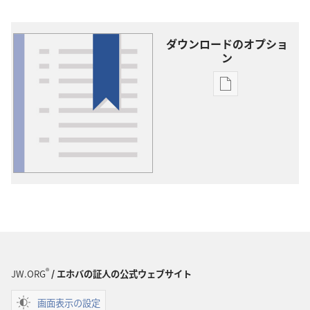
ダウンロードのオプショ
ン
出
版
物
の
ダ
ウ
ン
ロー
ド
オ
プ
®
JW.ORG
/ エホバの証人の公式ウェブサイト
ショ
ン
画面表示の設定