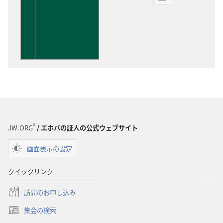
出
版
物
の
ダ
ウ
ン
ロー
ド
オ
プ
®
JW.ORG
/ エホバの証人の公式ウェブサイト
ショ
画面表示の設定
ン
聖
クイックリンク
書
に
訪問のお申し込み
対
集会の検索
す
（新