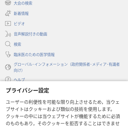
る
し
大会の検索
（新
い
洞
し
新着情報
タ
察
い
ブ
ビデオ
タ
で
ブ
開
音声解説付きの動画
で
く）
開
検索
く）
臨床医のための医学情報
グローバル･インフォメーション（政府関係者･メディア･有識者
向け）
ヘルプ
プライバシー設定
寄付
（新
ユーザーの利便性を可能な限り向上させるため，当ウェ
し
ブサイトはクッキーおよび類似の技術を使用します。
い
ものみの塔 オンライン・ライブラリー
（新
タ
クッキーの中には当ウェブサイトが機能するために必須
し
ブ
®
のものもあり，そのクッキーを拒否することはできませ
JW Hub
い
（新
で