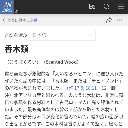
JW.ORG
ロ
サ
JW.ORG
メ
グ
イ
の
ニ
イ
聖書に対する洞察
ト
検
を
ン
の
索
表
（新
言語を選ぶ
言
示
し
語
香木類
い
を
タ
変
ブ
（こうぼくるい）（Scented Wood）
え
で
貿易商たちが象徴的な「大いなるバビロン」に運び入れた
る
開
ぜいたく品の中には，「香木類」または「テュイノン材」
く）
の品物が含まれていました。（
啓 17:5;
18:11，12
，脚
注）北アフリカ産と思われるこのような木材は，非常に高
価な家具を作る材料として古代ローマ人に高く評価されて
いました。最も高価なのは幹の下部から取った木材でし
た。その部分は木目が変化に富んでいて，幅の広い面が切
り出せるからです。この木材は香りがよくて堅く，磨くと