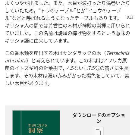
よくつやが出ました。また，木目が波打ったり渦巻いたり
していたため，“トラのテーブル”とか“ヒョウのテーブ
ル”などと呼ばれるようになったテーブルもあり
ます。
ギリシャ人の間では芳香性の木材が神殿の崇拝に用いられ
ていました。この名前は焼燔の捧げ物をするという意味の
ギリシャ語に由来しています。
この香木類を産出する木はサンダラックの木（
Tetraclinis
articulata
）と考えられています。この木は北アフリカ原
産のイトスギ科の針葉樹で，4.5ないし7.5㍍の高さに生長
します。その木材は濃い赤みがかった褐色をしていて，美
しい木目があります。
ダウンロードのオプショ
ン